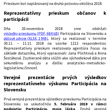
Prieskum bol naplánovaný na druhú polovicu októbra 2018.
Reprezentatívny prieskum občanov k
participácii
Dňa 20.novembra 2018 sme obdržali
výsledky prieskumu (PDF, 684 kB)
Participácia na Slovensku a
dátové zdroje (XLSX, 1 MB)
, ktorý sa realizoval v termíne
30.11. – 11.11. 2018 na vzorke 1212 respondentov.
Reprezentatívny prieskum realizovala agentúra Focus na
základe dotazníka, ktorý vypracovali: Jana Plichtová a Anna
Šestáková. Zozbierané dáta slúžili ako východiskové dáta pre
sekundárnu analýzu a ďalšiu analyticko–metodicko-
legislatívnu činnosť.
Verejné prezentácie prvých výsledkov
reprezentatívneho výskumu Participácia na
Slovensku
Prvá verejná prezentácia výsledkov prieskumu Participácia na
Slovensku sa uskutočnila
5. februára 2018 v rámci
podujatia: Participácia, moja láska
. Druhá verejná