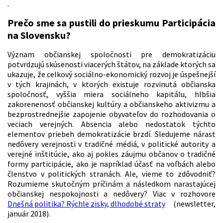
.
Prečo sme sa pustili do prieskumu Participácia
na Slovensku?
Význam občianskej spoločnosti pre demokratizáciu
potvrdzujú skúsenosti viacerých štátov, na základe ktorých sa
ukazuje, že celkový sociálno-ekonomický rozvoj je úspešnejší
v tých krajinách, v ktorých existuje rozvinutá občianska
spoločnosť, vyššia miera sociálneho kapitálu, hlbšia
zakorenenosť občianskej kultúry a občianskeho aktivizmu a
bezprostrednejšie zapojenie obyvateľov do rozhodovania o
veciach verejných. Absencia alebo nedostatok týchto
elementov priebeh demokratizácie brzdí. Sledujeme nárast
nedôvery verejnosti v tradičné médiá, v politické autority a
verejné inštitúcie, ako aj pokles záujmu občanov o tradičné
formy participácie, ako je napríklad účasť na voľbách alebo
členstvo v politických stranách. Ale, vieme to zdôvodniť?
Rozumieme skutočným príčinám a následkom narastajúcej
občianskej nespokojnosti a nedôvery? Viac v rozhovore
Dnešná politika? Rýchle zisky, dlhodobé straty
(newsletter,
január 2018).