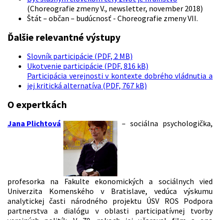
(Choreografie zmeny V., newsletter, november 2018)
Štát – občan – budúcnosť - Choreografie zmeny VII.
Ďalšie relevantné výstupy
Slovník participácie (PDF, 2 MB)
Ukotvenie participácie (PDF, 816 kB)
Participácia verejnosti v kontexte dobrého vládnutia a
jej kritická alternatíva (PDF, 767 kB)
O expertkách
Jana Plichtová
– sociálna psychologička,
profesorka na Fakulte ekonomických a sociálnych vied
Univerzita Komenského v Bratislave, vedúca výskumu
analytickej časti národného projektu ÚSV ROS Podpora
partnerstva a dialógu v oblasti participatívnej tvorby