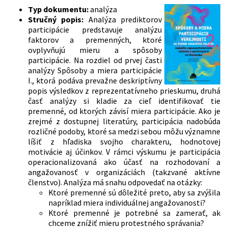
Typ dokumentu:
analýza
Stručný popis:
Analýza prediktorov
participácie predstavuje analýzu
faktorov a premenných, ktoré
ovplyvňujú mieru a spôsoby
participácie. Na rozdiel od prvej časti
analýzy Spôsoby a miera participácie
I., ktorá podáva prevažne deskriptívny
popis výsledkov z reprezentatívneho prieskumu, druhá
časť analýzy si kladie za cieľ identifikovať tie
premenné, od ktorých závisí miera participácie. Ako je
zrejmé z dostupnej literatúry, participácia nadobúda
rozličné podoby, ktoré sa medzi sebou môžu významne
líšiť z hľadiska svojho charakteru, hodnotovej
motivácie aj účinkov. V rámci výskumu je participácia
operacionalizovaná ako účasť na rozhodovaní a
angažovanosť v organizáciách (takzvané aktívne
členstvo). Analýza má snahu odpovedať na otázky:
Ktoré premenné sú dôležité preto, aby sa zvýšila
napríklad miera individuálnej angažovanosti?
Ktoré premenné je potrebné sa zamerať, ak
chceme znížiť mieru protestného správania?