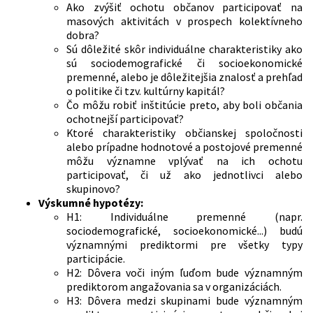
Ako zvýšiť ochotu občanov participovať na
masových aktivitách v prospech kolektívneho
dobra?
Sú dôležité skôr individuálne charakteristiky ako
sú sociodemografické či socioekonomické
premenné, alebo je dôležitejšia znalosť a prehľad
o politike či tzv. kultúrny kapitál?
Čo môžu robiť inštitúcie preto, aby boli občania
ochotnejší participovať?
Ktoré charakteristiky občianskej spoločnosti
alebo prípadne hodnotové a postojové premenné
môžu významne vplývať na ich ochotu
participovať, či už ako jednotlivci alebo
skupinovo?
Výskumné hypotézy:
H1: Individuálne premenné (napr.
sociodemografické, socioekonomické...) budú
významnými prediktormi pre všetky typy
participácie.
H2: Dôvera voči iným ľuďom bude významným
prediktorom angažovania sa v organizáciách.
H3: Dôvera medzi skupinami bude významným