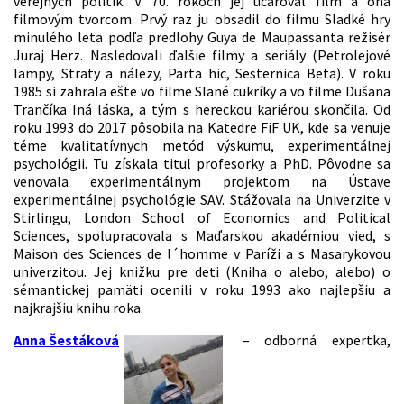
verejných politík. V 70. rokoch jej učaroval film a ona
filmovým tvorcom. Prvý raz ju obsadil do filmu Sladké hry
minulého leta podľa predlohy Guya de Maupassanta režisér
Juraj Herz. Nasledovali ďalšie filmy a seriály (Petrolejové
lampy, Straty a nálezy, Parta hic, Sesternica Beta). V roku
1985 si zahrala ešte vo filme Slané cukríky a vo filme Dušana
Trančíka Iná láska, a tým s hereckou kariérou skončila. Od
roku 1993 do 2017 pôsobila na Katedre FiF UK, kde sa venuje
téme kvalitatívnych metód výskumu, experimentálnej
psychológii. Tu získala titul profesorky a PhD. Pôvodne sa
venovala experimentálnym projektom na Ústave
experimentálnej psychológie SAV. Stážovala na Univerzite v
Stirlingu, London School of Economics and Political
Sciences, spolupracovala s Maďarskou akadémiou vied, s
Maison des Sciences de l´homme v Paríži a s Masarykovou
univerzitou. Jej knižku pre deti (Kniha o alebo, alebo) o
sémantickej pamäti ocenili v roku 1993 ako najlepšiu a
najkrajšiu knihu roka.
Anna Šestáková
– odborná expertka,