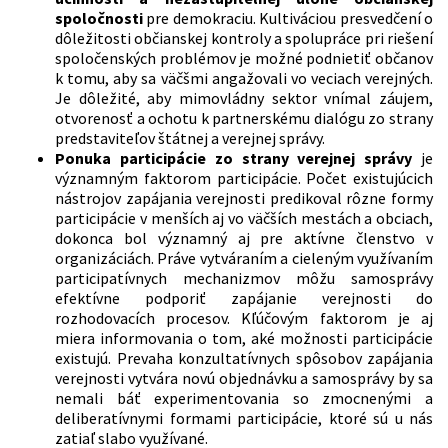
spoločnosti
pre demokraciu. Kultiváciou presvedčení o
dôležitosti občianskej kontroly a spolupráce pri riešení
spoločenských problémov je možné podnietiť občanov
k tomu, aby sa väčšmi angažovali vo veciach verejných.
Je dôležité, aby mimovládny sektor vnímal záujem,
otvorenosť a ochotu k partnerskému dialógu zo strany
predstaviteľov štátnej a verejnej správy.
Ponuka participácie zo strany verejnej správy
je
významným faktorom participácie. Počet existujúcich
nástrojov zapájania verejnosti predikoval rôzne formy
participácie v menších aj vo väčších mestách a obciach,
dokonca bol významný aj pre aktívne členstvo v
organizáciách. Práve vytváraním a cieleným využívaním
participatívnych mechanizmov môžu samosprávy
efektívne podporiť zapájanie verejnosti do
rozhodovacích procesov. Kľúčovým faktorom je aj
miera informovania o tom, aké možnosti participácie
existujú. Prevaha konzultatívnych spôsobov zapájania
verejnosti vytvára novú objednávku a samosprávy by sa
nemali báť experimentovania so zmocnenými a
deliberatívnymi formami participácie, ktoré sú u nás
zatiaľ slabo využívané.