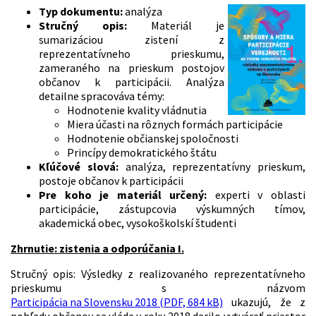
Typ dokumentu:
analýza
Stručný opis:
Materiál je
sumarizáciou zistení z
reprezentatívneho prieskumu,
zameraného na prieskum postojov
občanov k participácii. Analýza
detailne spracováva témy:
Hodnotenie kvality vládnutia
Miera účasti na rôznych formách participácie
Hodnotenie občianskej spoločnosti
Princípy demokratického štátu
Kľúčové slová:
analýza, reprezentatívny prieskum,
postoje občanov k participácii
Pre koho je materiál určený:
experti v oblasti
participácie, zástupcovia výskumných tímov,
akademická obec, vysokoškolskí študenti
Zhrnutie: zistenia a odporúčania I.
Stručný opis: Výsledky z realizovaného reprezentatívneho
prieskumu s názvom
Participácia na Slovensku 2018 (PDF, 684 kB)
ukazujú, že z