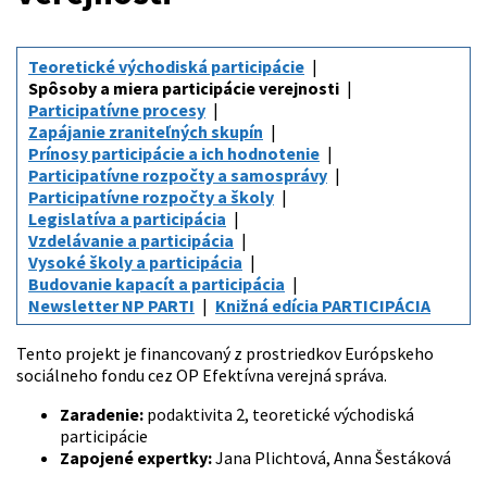
Teoretické východiská participácie
Spôsoby a miera participácie verejnosti
Participatívne procesy
Zapájanie zraniteľných skupín
Prínosy participácie a ich hodnotenie
Participatívne rozpočty a samosprávy
Participatívne rozpočty a školy
Legislatíva a participácia
Vzdelávanie a participácia
Vysoké školy a participácia
Budovanie kapacít a participácia
Newsletter NP PARTI
Knižná edícia PARTICIPÁCIA
Tento projekt je financovaný z prostriedkov Európskeho
sociálneho fondu cez OP Efektívna verejná správa.
Zaradenie:
podaktivita 2, teoretické východiská
participácie
Zapojené expertky:
Jana Plichtová, Anna Šestáková