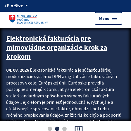
Preskocit na hlavný obsah
arrow_drop_down
SK
e-Gov
menu
Menu
Zastavit automatický posun upútavok
Elektronická fakturácia pre
mimovládne organizácie krok za
krokom
04. 08. 2026
Elektronická fakturácia je súčasťou širšej
modernizácie systému DPH a digitalizácie fakturačných
procesov v celej Európskej únii. Európske pravidlá
postupne smerujú k tomu, aby sa elektronická faktúra
stala štandardným spôsobom výmeny fakturačných
údajov. Jej cieľom je priniesť jednoduchšie, rýchlejšie a
efektívnejšie spracovanie faktúr, obmedziť potrebu
ručného prepisovania údajov, znížiť riziko chýb a podporiť
väčšiu automatizáciu účtovných procesov. Elektronická
pause_presentation
fakturácia preto nepredstavuje...