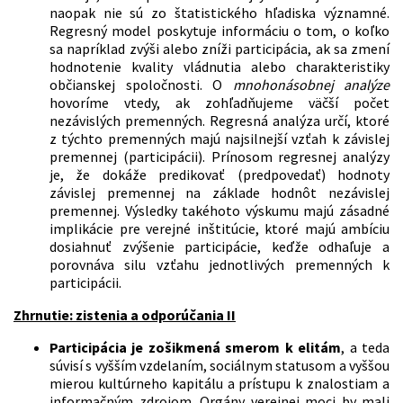
naopak nie sú zo štatistického hľadiska významné.
Regresný model poskytuje informáciu o tom, o koľko
sa napríklad zvýši alebo zníži participácia, ak sa zmení
hodnotenie kvality vládnutia alebo charakteristiky
občianskej spoločnosti. O
mnohonásobnej analýze
hovoríme vtedy, ak zohľadňujeme väčší počet
nezávislých premenných. Regresná analýza určí, ktoré
z týchto premenných majú najsilnejší vzťah k závislej
premennej (participácii). Prínosom regresnej analýzy
je, že dokáže predikovať (predpovedať) hodnoty
závislej premennej na základe hodnôt nezávislej
premennej. Výsledky takéhoto výskumu majú zásadné
implikácie pre verejné inštitúcie, ktoré majú ambíciu
dosiahnuť zvýšenie participácie, keďže odhaľuje a
porovnáva silu vzťahu jednotlivých premenných k
participácii.
Zhrnutie: zistenia a odporúčania II
Participácia je zošikmená smerom k elitám
, a teda
súvisí s vyšším vzdelaním, sociálnym statusom a vyššou
mierou kultúrneho kapitálu a prístupu k znalostiam a
informačným zdrojom. Orgány verejnej moci by mali