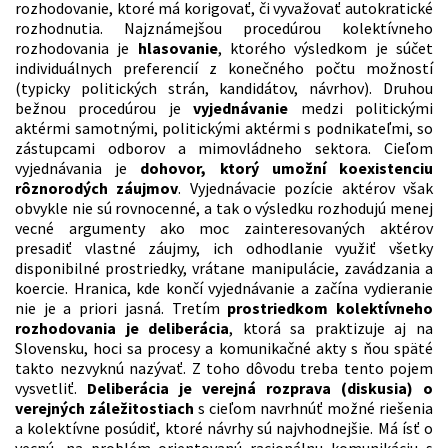
rozhodovanie, ktoré má korigovať, či vyvažovať autokratické
rozhodnutia. Najznámejšou procedúrou kolektívneho
rozhodovania je
hlasovanie
, ktorého výsledkom je súčet
individuálnych preferencií z konečného počtu možností
(typicky politických strán, kandidátov, návrhov). Druhou
bežnou procedúrou je
vyjednávanie
medzi politickými
aktérmi samotnými, politickými aktérmi s podnikateľmi, so
zástupcami odborov a mimovládneho sektora. Cieľom
vyjednávania je
dohovor, ktorý umožní koexistenciu
rôznorodých záujmov
. Vyjednávacie pozície aktérov však
obvykle nie sú rovnocenné, a tak o výsledku rozhodujú menej
vecné argumenty ako moc zainteresovaných aktérov
presadiť vlastné záujmy, ich odhodlanie využiť všetky
disponibilné prostriedky, vrátane manipulácie, zavádzania a
koercie. Hranica, kde končí vyjednávanie a začína vydieranie
nie je a priori jasná. Tretím
prostriedkom kolektívneho
rozhodovania je deliberácia
, ktorá sa praktizuje aj na
Slovensku, hoci sa procesy a komunikačné akty s ňou späté
takto nezvyknú nazývať. Z toho dôvodu treba tento pojem
vysvetliť.
Deliberácia je verejná rozprava (diskusia) o
verejných záležitostiach
s cieľom navrhnúť možné riešenia
a kolektívne posúdiť, ktoré návrhy sú najvhodnejšie. Má ísť o