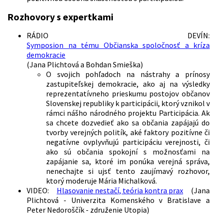
Rozhovory s expertkami
RÁDIO DEVÍN:
Symposion na tému Občianska spoločnosť a kríza
demokracie
(Jana Plichtová a Bohdan Smieška)
O svojich pohľadoch na nástrahy a prínosy
zastupiteľskej demokracie, ako aj na výsledky
reprezentatívneho prieskumu postojov občanov
Slovenskej republiky k participácii, ktorý vznikol v
rámci nášho národného projektu Participácia. Ak
sa chcete dozvedieť ako sa občania zapájajú do
tvorby verejných politík, aké faktory pozitívne či
negatívne ovplyvňujú participáciu verejnosti, či
ako sú občania spokojní s možnosťami na
zapájanie sa, ktoré im ponúka verejná správa,
nenechajte si ujsť tento zaujímavý rozhovor,
ktorý moderuje Mária Michalková.
VIDEO:
Hlasovanie nestačí, teória kontra prax
(Jana
Plichtová - Univerzita Komenského v Bratislave a
Peter Nedoroščík - združenie Utopia)