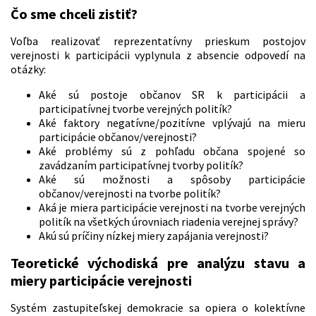
Čo sme chceli zistiť?
Voľba realizovať reprezentatívny prieskum postojov
verejnosti k participácii vyplynula z absencie odpovedí na
otázky:
Aké sú postoje občanov SR k participácii a
participatívnej tvorbe verejných politík?
Aké faktory negatívne/pozitívne vplývajú na mieru
participácie občanov/verejnosti?
Aké problémy sú z pohľadu občana spojené so
zavádzaním participatívnej tvorby politík?
Aké sú možnosti a spôsoby participácie
občanov/verejnosti na tvorbe politík?
Aká je miera participácie verejnosti na tvorbe verejných
politík na všetkých úrovniach riadenia verejnej správy?
Akú sú príčiny nízkej miery zapájania verejnosti?
Teoretické východiská pre analýzu stavu a
miery participácie verejnosti
Systém zastupiteľskej demokracie sa opiera o kolektívne