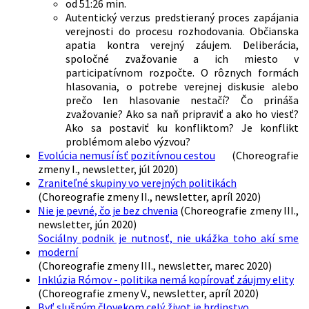
od 51:26 min.
Autentický verzus predstieraný proces zapájania
verejnosti do procesu rozhodovania. Občianska
apatia kontra verejný záujem. Deliberácia,
spoločné zvažovanie a ich miesto v
participatívnom rozpočte. O rôznych formách
hlasovania, o potrebe verejnej diskusie alebo
prečo len hlasovanie nestačí? Čo prináša
zvažovanie? Ako sa naň pripraviť a ako ho viesť?
Ako sa postaviť ku konfliktom? Je konflikt
problémom alebo výzvou?
Evolúcia nemusí ísť pozitívnou cestou
(Choreografie
zmeny I., newsletter, júl 2020)
Zraniteľné skupiny vo verejných politikách
(Choreografie zmeny II., newsletter, apríl 2020)
Nie je pevné, čo je bez chvenia
(Choreografie zmeny III.,
newsletter, jún 2020)
Sociálny podnik je nutnosť, nie ukážka toho akí sme
moderní
(Choreografie zmeny III., newsletter, marec 2020)
Inklúzia Rómov - politika nemá kopírovať záujmy elity
(Choreografie zmeny V., newsletter, apríl 2020)
Byť slušným človekom celý život je hrdinstvo