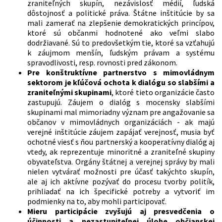
zraniteľných skupín, nezávislosť médií, ľudská
dôstojnosť a politické práva. Štátne inštitúcie by sa
mali zamerať na zlepšenie demokratických princípov,
ktoré sú občanmi hodnotené ako veľmi slabo
dodržiavané. Sú to predovšetkým tie, ktoré sa vzťahujú
k záujmom menšín, ľudským právam a systému
spravodlivosti, resp. rovnosti pred zákonom.
Pre konštruktívne partnerstvo s mimovládnym
sektorom je kľúčová ochota k dialógu so slabšími a
zraniteľnými skupinami
, ktoré tieto organizácie často
zastupujú. Záujem o dialóg s mocensky slabšími
skupinami mal mimoriadny význam pre angažovanie sa
občanov v mimovládnych organizáciách - ak majú
verejné inštitúcie záujem zapájať verejnosť, musia byť
ochotné viesť s ňou partnerský a kooperatívny dialóg aj
vtedy, ak reprezentuje minoritné a zraniteľné skupiny
obyvateľstva. Orgány štátnej a verejnej správy by mali
nielen vytvárať možnosti pre účasť takýchto skupín,
ale aj ich aktívne pozývať do procesu tvorby politík,
prihliadať na ich špecifické potreby a vytvoriť im
podmienky na to, aby mohli participovať.
Mieru participácie zvyšujú aj presvedčenia o
účinnosti a nezastupiteľnej úlohe občianskej