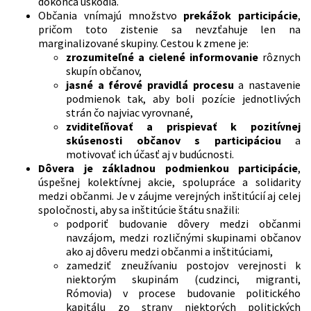
dokonca uškodia.
Občania vnímajú množstvo
prekážok participácie
,
pričom toto zistenie sa nevzťahuje len na
marginalizované skupiny. Cestou k zmene je:
zrozumiteľné a cielené informovanie
rôznych
skupín občanov,
jasné a férové pravidlá procesu
a nastavenie
podmienok tak, aby boli pozície jednotlivých
strán čo najviac vyrovnané,
zviditeľňovať a prispievať k pozitívnej
skúsenosti občanov s participáciou
a
motivovať ich účasť aj v budúcnosti.
Dôvera je základnou podmienkou participácie
,
úspešnej kolektívnej akcie, spolupráce a solidarity
medzi občanmi. Je v záujme verejných inštitúcií aj celej
spoločnosti, aby sa inštitúcie štátu snažili:
podporiť budovanie dôvery medzi občanmi
navzájom, medzi rozličnými skupinami občanov
ako aj dôveru medzi občanmi a inštitúciami,
zamedziť zneužívaniu postojov verejnosti k
niektorým skupinám (cudzinci, migranti,
Rómovia) v procese budovanie politického
kapitálu zo strany niektorých politických