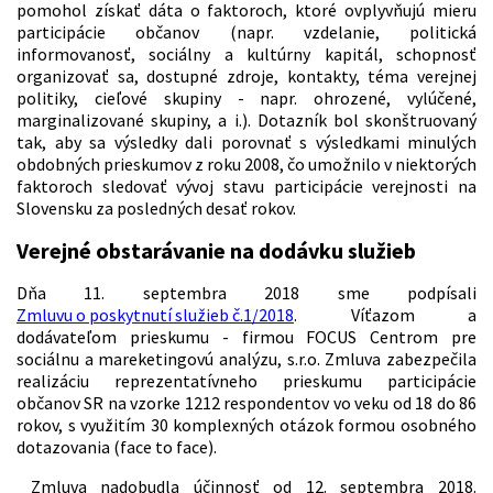
pomohol získať dáta o faktoroch, ktoré ovplyvňujú mieru
participácie občanov (napr. vzdelanie, politická
informovanosť, sociálny a kultúrny kapitál, schopnosť
organizovať sa, dostupné zdroje, kontakty, téma verejnej
politiky, cieľové skupiny - napr. ohrozené, vylúčené,
marginalizované skupiny, a i.). Dotazník bol skonštruovaný
tak, aby sa výsledky dali porovnať s výsledkami minulých
obdobných prieskumov z roku 2008, čo umožnilo v niektorých
faktoroch sledovať vývoj stavu participácie verejnosti na
Slovensku za posledných desať rokov.
Verejné obstarávanie na dodávku služieb
Dňa 11. septembra 2018 sme podpísali
Zmluvu o poskytnutí služieb č.1/2018
. Víťazom a
dodávateľom prieskumu - firmou FOCUS Centrom pre
sociálnu a mareketingovú analýzu, s.r.o. Zmluva zabezpečila
realizáciu reprezentatívneho prieskumu participácie
občanov SR na vzorke 1212 respondentov vo veku od 18 do 86
rokov, s využitím 30 komplexných otázok formou osobného
dotazovania (face to face).
Zmluva nadobudla účinnosť od 12. septembra 2018.