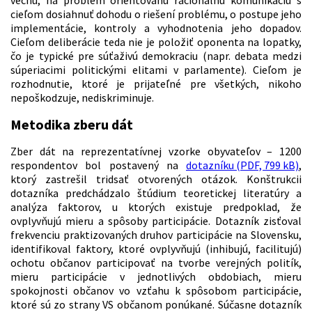
vecnú, na problém orientovanú racionálnu komunikáciu s
cieľom dosiahnuť dohodu o riešení problému, o postupe jeho
implementácie, kontroly a vyhodnotenia jeho dopadov.
Cieľom deliberácie teda nie je položiť oponenta na lopatky,
čo je typické pre súťaživú demokraciu (napr. debata medzi
súperiacimi politickými elitami v parlamente). Cieľom je
rozhodnutie, ktoré je prijateľné pre všetkých, nikoho
nepoškodzuje, nediskriminuje.
Metodika zberu dát
Zber dát na reprezentatívnej vzorke obyvateľov – 1200
respondentov bol postavený na
dotazníku (PDF, 799 kB)
,
ktorý zastrešil tridsať otvorených otázok. Konštrukcii
dotazníka predchádzalo štúdium teoretickej literatúry a
analýza faktorov, u ktorých existuje predpoklad, že
ovplyvňujú mieru a spôsoby participácie. Dotazník zisťoval
frekvenciu praktizovaných druhov participácie na Slovensku,
identifikoval faktory, ktoré ovplyvňujú (inhibujú, facilitujú)
ochotu občanov participovať na tvorbe verejných politík,
mieru participácie v jednotlivých obdobiach, mieru
spokojnosti občanov vo vzťahu k spôsobom participácie,
ktoré sú zo strany VS občanom ponúkané. Súčasne dotazník