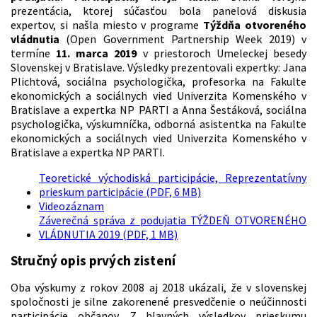
prezentácia, ktorej súčasťou bola panelová diskusia
expertov, si našla miesto v programe
Týždňa otvoreného
vládnutia
(Open Government Partnership Week 2019) v
termíne
11. marca 2019
v priestoroch Umeleckej besedy
Slovenskej v Bratislave. Výsledky prezentovali expertky: Jana
Plichtová, sociálna psychologička, profesorka na Fakulte
ekonomických a sociálnych vied Univerzita Komenského v
Bratislave a expertka NP PARTI a Anna Šestáková, sociálna
psychologička, výskumníčka, odborná asistentka na Fakulte
ekonomických a sociálnych vied Univerzita Komenského v
Bratislave a expertka NP PARTI.
Teoretické východiská participácie, Reprezentatívny
prieskum participácie (PDF, 6 MB)
Videozáznam
Záverečná správa z podujatia TÝŽDEŇ OTVORENÉHO
VLÁDNUTIA 2019 (PDF, 1 MB)
Stručný opis prvých zistení
Oba výskumy z rokov 2008 aj 2018 ukázali, že v slovenskej
spoločnosti je silne zakorenené presvedčenie o neúčinnosti
participácie občanov. Z hlavných výsledkov prieskumu