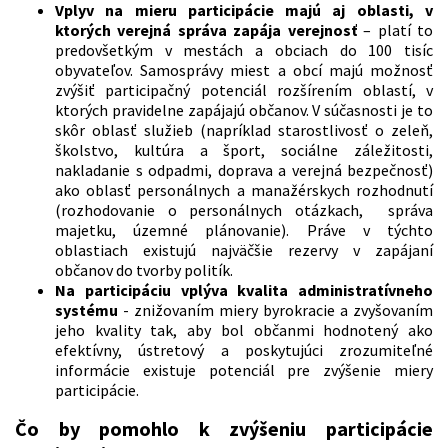
Vplyv na mieru participácie majú aj oblasti, v
ktorých verejná správa zapája verejnosť
– platí to
predovšetkým v mestách a obciach do 100 tisíc
obyvateľov. Samosprávy miest a obcí majú možnosť
zvýšiť participačný potenciál rozšírením oblastí, v
ktorých pravidelne zapájajú občanov. V súčasnosti je to
skôr oblasť služieb (napríklad starostlivosť o zeleň,
školstvo, kultúra a šport, sociálne záležitosti,
nakladanie s odpadmi, doprava a verejná bezpečnosť)
ako oblasť personálnych a manažérskych rozhodnutí
(rozhodovanie o personálnych otázkach, správa
majetku, územné plánovanie). Práve v týchto
oblastiach existujú najväčšie rezervy v zapájaní
občanov do tvorby politík.
Na participáciu vplýva kvalita administratívneho
systému
- znižovaním miery byrokracie a zvyšovaním
jeho kvality tak, aby bol občanmi hodnotený ako
efektívny, ústretový a poskytujúci zrozumiteľné
informácie existuje potenciál pre zvýšenie miery
participácie.
Čo by pomohlo k zvýšeniu participácie