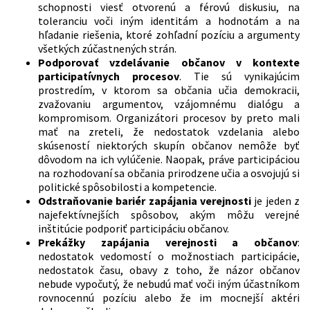
schopnosti viesť otvorenú a férovú diskusiu, na
toleranciu voči iným identitám a hodnotám a na
hľadanie riešenia, ktoré zohľadní pozíciu a argumenty
všetkých zúčastnených strán.
Podporovať vzdelávanie občanov v kontexte
participatívnych procesov
. Tie sú vynikajúcim
prostredím, v ktorom sa občania učia demokracii,
zvažovaniu argumentov, vzájomnému dialógu a
kompromisom. Organizátori procesov by preto mali
mať na zreteli, že nedostatok vzdelania alebo
skúseností niektorých skupín občanov nemôže byť
dôvodom na ich vylúčenie. Naopak, práve participáciou
na rozhodovaní sa občania prirodzene učia a osvojujú si
politické spôsobilosti a kompetencie.
Odstraňovanie bariér zapájania verejnosti
je jeden z
najefektívnejších spôsobov, akým môžu verejné
inštitúcie podporiť participáciu občanov.
Prekážky zapájania verejnosti a občanov
:
nedostatok vedomostí o možnostiach participácie,
nedostatok času, obavy z toho, že názor občanov
nebude vypočutý, že nebudú mať voči iným účastníkom
rovnocennú pozíciu alebo že im mocnejší aktéri