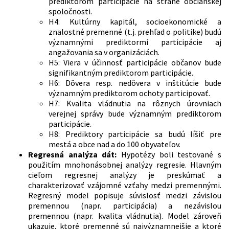
prediktorom participácie na strane občianskej
spoločnosti.
H4: Kultúrny kapitál, socioekonomické a
znalostné premenné (t.j. prehľad o politike) budú
významnými prediktormi participácie aj
angažovania sa v organizáciách.
H5: Viera v účinnosť participácie občanov bude
signifikantným prediktorom participácie.
H6: Dôvera resp. nedôvera v inštitúcie bude
významným prediktorom ochoty participovať.
H7: Kvalita vládnutia na rôznych úrovniach
verejnej správy bude významným prediktorom
participácie.
H8: Prediktory participácie sa budú líšiť pre
mestá a obce nad a do 100 obyvateľov.
Regresná analýza dát:
Hypotézy boli testované s
použitím mnohonásobnej analýzy regresie. Hlavným
cieľom regresnej analýzy je preskúmať a
charakterizovať vzájomné vzťahy medzi premennými.
Regresný model popisuje súvislosť medzi závislou
premennou (napr. participácia) a nezávislou
premennou (napr. kvalita vládnutia). Model zároveň
ukazuje, ktoré premenné sú najvýznamnejšie a ktoré