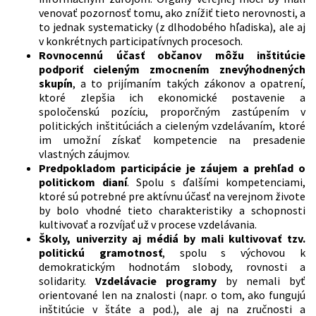
venovať pozornosť tomu, ako znížiť tieto nerovnosti, a
to jednak systematicky (z dlhodobého hľadiska), ale aj
v konkrétnych participatívnych procesoch.
Rovnocennú účasť občanov môžu inštitúcie
podporiť cieleným zmocnením znevýhodnených
skupín
, a to prijímaním takých zákonov a opatrení,
ktoré zlepšia ich ekonomické postavenie a
spoločenskú pozíciu, proporčným zastúpením v
politických inštitúciách a cieleným vzdelávaním, ktoré
im umožní získať kompetencie na presadenie
vlastných záujmov.
Predpokladom participácie je záujem a prehľad o
politickom dianí
. Spolu s ďalšími kompetenciami,
ktoré sú potrebné pre aktívnu účasť na verejnom živote
by bolo vhodné tieto charakteristiky a schopnosti
kultivovať a rozvíjať už v procese vzdelávania.
Školy, univerzity aj médiá by mali kultivovať tzv.
politickú gramotnosť
, spolu s výchovou k
demokratickým hodnotám slobody, rovnosti a
solidarity.
Vzdelávacie programy
by nemali byť
orientované len na znalosti (napr. o tom, ako fungujú
inštitúcie v štáte a pod.), ale aj na zručnosti a