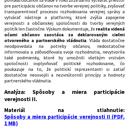
pohľadu občanov sa vláde v roku 2018 darilo vytvárať priestor
pre participáciu občanov na tvorbe verejnej politiky, zvyšovať
transparentnosť procesov rozhodovania verejnej správy a
vytvárať nástroje a platformy, ktoré zvýšia zapojenie
verejnosti a občianskej spoločnosti do tvorby verejných
politík len čiastočne. Výskum dokumentuje, že
realita videná
očami občanov zaostáva za deklarovaným cieľmi
otvoreného a partnerského vládnutia
. Vláda dostatočne
neodpovedala na potreby občanov, nedostatočne
informovala a zdôvodňovala svoje rozhodnutia, nevytvorila
také podmienky, ktoré by umožnili všetkým vrstvám
spoločnosti ovplyvňovať politické rozhodovanie, čo
poukazuje na to, že politickí reprezentanti si zatiaľ
dostatočne neosvojili a nezvnútornili princípy a hodnoty
partnerského vládnutia.
Analýza: Spôsoby a miera participácie
verejnosti II.
Materiál na stiahnutie:
Spôsoby a miera participácie verejnosti II (PDF,
1 MB)