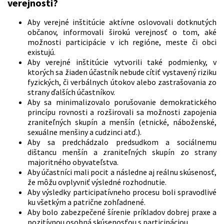
verejnosti?
Aby verejné inštitúcie aktívne oslovovali dotknutých
občanov, informovali širokú verejnosť o tom, aké
možnosti participácie v ich regióne, meste či obci
existujú.
Aby verejné inštitúcie vytvorili také podmienky, v
ktorých sa žiaden účastník nebude cítiť vystavený riziku
fyzických, či verbálnych útokov alebo zastrašovania zo
strany ďalších účastníkov.
Aby sa minimalizovalo porušovanie demokratického
princípu rovnosti a rozširovali sa možnosti zapojenia
zraniteľných skupín a menšín (etnické, náboženské,
sexuálne menšiny a cudzinci atď.).
Aby sa predchádzalo predsudkom a sociálnemu
dištancu menšín a zraniteľných skupín zo strany
majoritného obyvateľstva.
Aby účastníci mali pocit a následne aj reálnu skúsenosť,
že môžu ovplyvniť výsledné rozhodnutie.
Aby výsledky participatívneho procesu boli spravodlivé
ku všetkým a patrične zohľadnené.
Aby bolo zabezpečené šírenie príkladov dobrej praxe a
pozitívnou osobná skúsenosťou s participáciou.