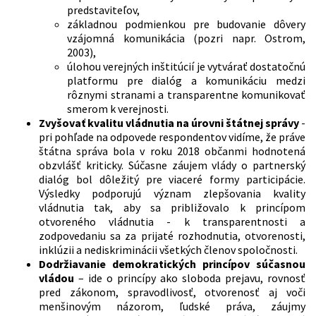
predstaviteľov,
základnou podmienkou pre budovanie dôvery
vzájomná komunikácia (pozri napr. Ostrom,
2003),
úlohou verejných inštitúcií je vytvárať dostatočnú
platformu pre dialóg a komunikáciu medzi
rôznymi stranami a transparentne komunikovať
smerom k verejnosti.
Zvyšovať kvalitu vládnutia na úrovni štátnej správy
-
pri pohľade na odpovede respondentov vidíme, že práve
štátna správa bola v roku 2018 občanmi hodnotená
obzvlášť kriticky. Súčasne záujem vlády o partnerský
dialóg bol dôležitý pre viaceré formy participácie.
Výsledky podporujú význam zlepšovania kvality
vládnutia tak, aby sa približovalo k princípom
otvoreného vládnutia - k transparentnosti a
zodpovedaniu sa za prijaté rozhodnutia, otvorenosti,
inklúzii a nediskriminácii všetkých členov spoločnosti.
Dodržiavanie demokratických princípov súčasnou
vládou
– ide o princípy ako sloboda prejavu, rovnosť
pred zákonom, spravodlivosť, otvorenosť aj voči
menšinovým názorom, ľudské práva, záujmy