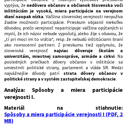
vyplýva, že
nedôvera občanov a občianok Slovenska voči
inštitúciám je vysoká, miera participácie na verejnom
dianí naopak nízka
. Väčšina slovenskej verejnosti nevyužíva
žiadne možnosti participácie. Prieskum objasnil niekoľko
dôvodov, prečo verejnosť neparticipuje: väčšina opýtaných si
myslí, že ich názor nebude vypočutý, alebo žije s obavou, že
„tí pri moci im to vrátia“, resp. že nebudú inštitúciami braní
ako rovnocenní partneri. Z prieskumu tiež vyplynulo, že
slovenská verejnosť
najviac dôveruje školám a
univerzitám, miestnej samospráve, armáde a cirkvi
. Na
posledných priečkach dôvery občanov v inštitúcie sa
umiestnili politické strany, parlament a vláda SR. Medzi
najvážnejšie dôvody patrí
strata dôvery občanov v
politické strany a v systém zastupiteľskej demokracie
.
Analýza: Spôsoby a miera participácie
verejnosti I.
Materiál na stiahnutie:
Spôsoby a miera participácie verejnosti I (PDF, 2
MB)