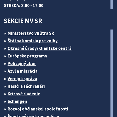
STREDA: 8.00 - 17.00
SEKCIE MV SR
Ministerstvo vnútra SR
Štátna komisia pre volby
Okresné úrady/Klientske centrá
Európske programy
Policajný zbor
Azyl a migrácia
Verejná správa
Hasiči a záchranári
Krízové riadenie
Schengen
Rozvoj občianskej spoločnosti
Športové centrum polície