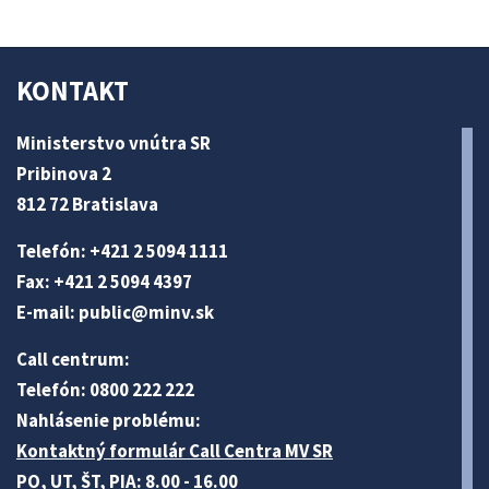
KONTAKT
Ministerstvo vnútra SR
Pribinova 2
812 72 Bratislava
Telefón: +421 2 5094 1111
Fax: +421 2 5094 4397
E-mail:
public@minv
.sk
Call centrum:
Telefón: 0800 222 222
Nahlásenie problému:
Kontaktný formulár Call Centra MV SR
PO, UT, ŠT, PIA: 8.00 - 16.00