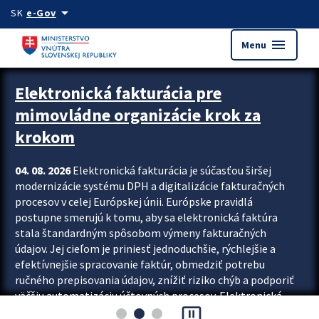
Preskocit na hlavný obsah
arrow_drop_down
SK
e-Gov
menu
Menu
Zastavit automatický posun upútavok
Elektronická fakturácia pre
mimovládne organizácie krok za
krokom
04. 08. 2026
Elektronická fakturácia je súčasťou širšej
modernizácie systému DPH a digitalizácie fakturačných
procesov v celej Európskej únii. Európske pravidlá
postupne smerujú k tomu, aby sa elektronická faktúra
stala štandardným spôsobom výmeny fakturačných
údajov. Jej cieľom je priniesť jednoduchšie, rýchlejšie a
efektívnejšie spracovanie faktúr, obmedziť potrebu
ručného prepisovania údajov, znížiť riziko chýb a podporiť
väčšiu automatizáciu účtovných procesov. Elektronická
pause_presentation
fakturácia preto nepredstavuje...