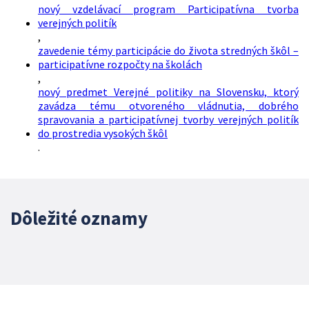
nový vzdelávací program Participatívna tvorba
verejných politík
,
zavedenie témy participácie do života stredných škôl –
participatívne rozpočty na školách
,
nový predmet Verejné politiky na Slovensku, ktorý
zavádza tému otvoreného vládnutia, dobrého
spravovania a participatívnej tvorby verejných politík
do prostredia vysokých škôl
.
Dôležité oznamy