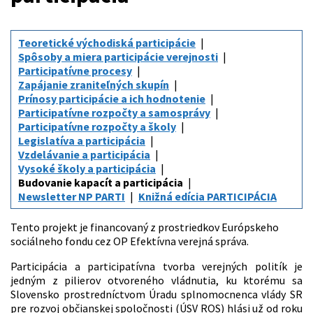
Teoretické východiská participácie
Spôsoby a miera participácie verejnosti
Participatívne procesy
Zapájanie zraniteľných skupín
Prínosy participácie a ich hodnotenie
Participatívne rozpočty a samosprávy
Participatívne rozpočty a školy
Legislatíva a participácia
Vzdelávanie a participácia
Vysoké školy a participácia
Budovanie kapacít a participácia
Newsletter NP PARTI
Knižná edícia PARTICIPÁCIA
Tento projekt je financovaný z prostriedkov Európskeho
sociálneho fondu cez OP Efektívna verejná správa.
Participácia a participatívna tvorba verejných politík je
jedným z pilierov otvoreného vládnutia, ku ktorému sa
Slovensko prostredníctvom Úradu splnomocnenca vlády SR
pre rozvoj občianskej spoločnosti (ÚSV ROS) hlási už od roku