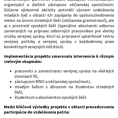
organizácií a ďalších zástupcov občianskej spoločnosti.
Súčasne výskumné aktivity potvrdili význam vzdelávania
mladých ľudí v oblasti ich zapájania do spolurozhodovania
nielen na úrovni stredných škôl (občianska gramotnosť), ale
aj v prostredí vysokých škôl (špeciálne absolventi odborov
zameraných na prípravu odborných pracovníkov pre všetky
zložky verejnej správy, ktorí sú pripravení uplatňovať teóriu
verejnej politiky a verejnej správy v každodennej praxi
konkrétnych verejných inštitúcií).
Implementácia projektu smerovala intervencie k rôznym
cieľovým skupinám:
pracovníci a zamestnanci verejnej správy na všetkých
úrovniach VS,
zástupcom MNO a občianskej spoločnosti,
mladým ľuďom s dôrazom na študentov stredných
škôl,
študentom a absolventov vysokých škôl.
Medzi kľúčové výsledky projektu v oblasti presadzovania
participácie do vzdelávania patria: