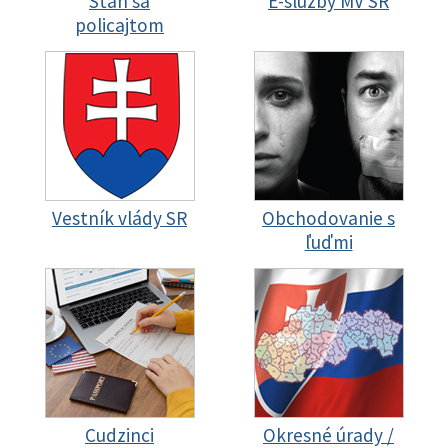
Staň sa
E-služby MV SR
policajtom
Vestník vlády SR
Obchodovanie s
ľuďmi
Cudzinci
Okresné úrady /