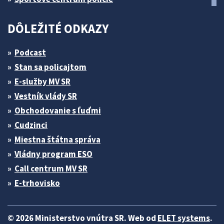
DÔLEŽITÉ ODKAZY
Podcast
Stan sa policajtom
E-služby MV SR
Vestník vlády SR
Obchodovanie s ľuďmi
Cudzinci
Miestna štátna správa
Vládny program ESO
Call centrum MV SR
E-trhovisko
© 2026 Ministerstvo vnútra SR. Web od
ELET systems
.