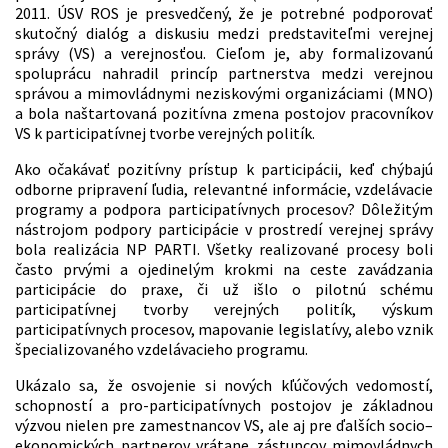
2011. ÚSV ROS je presvedčený, že je potrebné podporovať
skutočný dialóg a diskusiu medzi predstaviteľmi verejnej
správy (VS) a verejnosťou. Cieľom je, aby formalizovanú
spoluprácu nahradil princíp partnerstva medzi verejnou
správou a mimovládnymi neziskovými organizáciami (MNO)
a bola naštartovaná pozitívna zmena postojov pracovníkov
VS k participatívnej tvorbe verejných politík.
Ako očakávať pozitívny prístup k participácii, keď chýbajú
odborne pripravení ľudia, relevantné informácie, vzdelávacie
programy a podpora participatívnych procesov? Dôležitým
nástrojom podpory participácie v prostredí verejnej správy
bola realizácia NP PARTI. Všetky realizované procesy boli
často prvými a ojedinelým krokmi na ceste zavádzania
participácie do praxe, či už išlo o pilotnú schému
participatívnej tvorby verejných politík, výskum
participatívnych procesov, mapovanie legislatívy, alebo vznik
špecializovaného vzdelávacieho programu.
Ukázalo sa, že osvojenie si nových kľúčových vedomostí,
schopností a pro-participatívnych postojov je základnou
výzvou nielen pre zamestnancov VS, ale aj pre ďalších socio–
ekonomických partnerov vrátane zástupcov mimovládnych