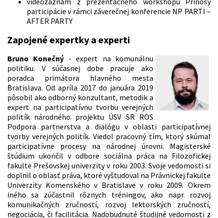
videozáznam z prezentačného workshopu Prínosy
participácie v rámci záverečnej konferencie NP PARTI –
AFTER PARTY
Zapojené expertky a experti
Bruno Konečný
- expert na komunálnu
politiku. V súčasnej dobe pracuje ako
poradca primátora hlavného mesta
Bratislava. Od apríla 2017 do januára 2019
pôsobil ako odborný konzultant, metodik a
expert na participatívnu tvorbu verejných
politík národného projektu ÚSV SR ROS
Podpora partnerstva a dialógu v oblasti participatívnej
tvorby verejných politík. Viedol pracovný tím, ktorý skúmal
participatívne procesy na národnej úrovni. Magisterské
štúdium ukončil v odbore sociálna práca na Filozofickej
fakulte Prešovskej univerzity v roku 2003. Svoje vedomosti si
doplnil o oblasť práva, ktoré vyštudoval na Právnickej fakulte
Univerzity Komenského v Bratislave v roku 2009. Okrem
iného sa zúčastnil rôznych tréningov, ako napr. rozvoj
komunikačných zručností, rozvoj lektorských zručností,
negociácia, či facilitácia. Nadobudnuté študijné vedomosti z