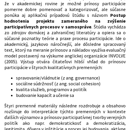
že v akademickej rovine je možné prínosy participácie
pomerne dobre pomenovať a kategorizovať, ale súčasne
ponúka aj aplikačnú prípadovú štúdiu s názvom
Postup
hodnotenia projektu zameraného na zvýšenie
participatívnych procesov v samospráve
. Štúdia vychádza
zo zdrojov domácej a zahraničnej literatúry a opiera sa o
súčasné poznatky teórie a praxe procesu participácie. Ide o
akademický, jazykovo náročnejší, ale dôsledne spracovaný
text, ktorý na meranie prínosov a nákladov využíva evaluačný
model postavený na výskume anglickej organizácie INVOLVE
(2005). Výstup otvára čitateľovi hlbší vhľad do prínosov
participácie v štyroch kvalitatívnych premenných:
spravovanie/vládnutie (z ang. governance)
sociálne súdržnosť (z ang. social cohesion)
kvalita služieb, programov a politík
budovanie kapacít a učenie sa
Štyri premenné materiály následne rozdrobuje a obsahovo
rozširuje do interpretácie týchto premenných v kontexte
ďalších významov a prínosov participatívnej tvorby verejných
politík ako napr. demokratickosť a demokratizácia,
legitimita, dôvera v inštitúcie a proces jej budovania, aktívne