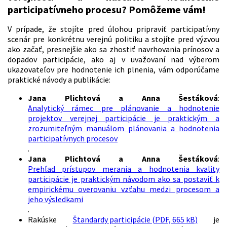
participatívneho procesu? Pomôžeme vám!
V prípade, že stojíte pred úlohou pripraviť participatívny
scenár pre konkrétnu verejnú politiku a stojíte pred výzvou
ako začať, presnejšie ako sa zhostiť navrhovania prínosov a
dopadov participácie, ako aj v uvažovaní nad výberom
ukazovateľov pre hodnotenie ich plnenia, vám odporúčame
praktické návody a publikácie:
Jana Plichtová a Anna Šestáková
:
Analytický rámec pre plánovanie a hodnotenie
projektov verejnej participácie je praktickým a
zrozumiteľným manuálom plánovania a hodnotenia
participatívnych procesov
.
Jana Plichtová a Anna Šestáková
:
Prehľad prístupov merania a hodnotenia kvality
participácie je praktickým návodom ako sa postaviť k
empirickému overovaniu vzťahu medzi procesom a
jeho výsledkami
.
Rakúske
Štandardy participácie (PDF, 665 kB)
je