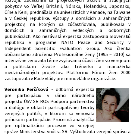
rozvoja. Zúčastnila sa projektových aktivít a študijných
pobytov vo Veľkej Británii, Nórsku, Holandsku, Japonsku,
Číne a Keni, prednášala na univerzitách v Kanade, na Taiwane
a v Českej republike. Výstupy z domácich a zahraničných
projektov, na ktorých sa zúčastňovala, publikovala v
domácich a zahraničných vedeckých a odborných
publikáciách. Ako nezávislá expertka zastupovala Slovenskú
republiku v programe NATO Peace and Security v
Independent Scientific Evaluation Group. Ako členka
občianskeho združenia Profesionálne ženy (1995 – 2010) sa
intenzívne venovala téme zvyšovania účasti žien vo verejnom
a politickom živote ako trénerka a manažérka
medzinárodných projektov. Platformu Fórum žien 2000
zastupovala v Rade vlády pre mimovládne organizácie.
Veronika Ferčíková
- odborná expertka
pre participáciu v rámci národného
projektu ÚSV SR ROS Podpora partnerstva
a dialógu v oblasti participatívnej tvorby
verejných politík, v ktorom sa venovala
prínosom participácie. Procesná analytička
pre optimalizáciu procesov vo verejnej
správe Ministerstva vnútra SR. Vyštudovala verejnú správu a