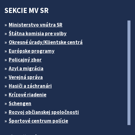
SEKCIE MV SR
Ministerstvo vnútra SR
Štátna komisia pre volby
Okresné úrady/Klientske centrá
Európske programy
Policajný zbor
Azyl a migrácia
Verejná správa
Hasiči a záchranári
Krízové riadenie
Schengen
Rozvoj občianskej spoločnosti
Športové centrum polície