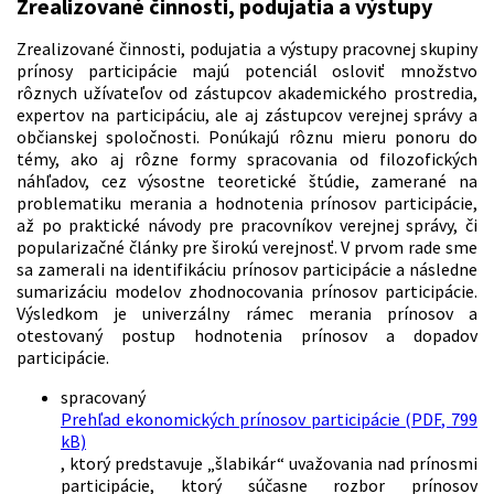
Zrealizované činnosti, podujatia a výstupy
Zrealizované činnosti, podujatia a výstupy pracovnej skupiny
prínosy participácie majú potenciál osloviť množstvo
rôznych užívateľov od zástupcov akademického prostredia,
expertov na participáciu, ale aj zástupcov verejnej správy a
občianskej spoločnosti. Ponúkajú rôznu mieru ponoru do
témy, ako aj rôzne formy spracovania od filozofických
náhľadov, cez výsostne teoretické štúdie, zamerané na
problematiku merania a hodnotenia prínosov participácie,
až po praktické návody pre pracovníkov verejnej správy, či
popularizačné články pre širokú verejnosť. V prvom rade sme
sa zamerali na identifikáciu prínosov participácie a následne
sumarizáciu modelov zhodnocovania prínosov participácie.
Výsledkom je univerzálny rámec merania prínosov a
otestovaný postup hodnotenia prínosov a dopadov
participácie.
spracovaný
Prehľad ekonomických prínosov participácie (PDF, 799
kB)
, ktorý predstavuje „šlabikár“ uvažovania nad prínosmi
participácie, ktorý súčasne rozbor prínosov