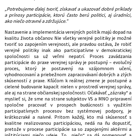
„Potrebujeme ďalej tvoriť, získavať a ukazovať dobré príklady
a prínosy participácie, ktorú často berú politici, aj úradníci,
ako niečo otravné a zdržujúce.”
Nastavenie a implementácia verejných politík majú dopad na
kvalitu života občanov. Nie všetky verejné politiky je možné
tvoriť so zapojením verejnosti, ale pravdou ostáva, že robiť
verejné politiky inak ako participatívne v demokratickej
spoločnosti sa už veľmi nepatrí. Proces zavádzania
participácie do praxe verejnej správy je postupný – evolučný
proces, ktorý je postavený na vzájomnom učení,
vyhodnocovaní a priebežnom zapracovávaní dobrých a zlých
skúseností z praxe. Kľúčom k reálnej zmene je postupné a
cielené budovanie kapacít nielen v prostredí verejnej správy,
ale aj na strane občianskej spoločnosti. Očakávať „zázraky“ a
myslieť si, že sme na strane subjektov VS a MNO pripravení
spoločne pracovať v prospech budúcnosti s využitím
participatívnych procesov bez systémovej podpory, je
krátkozraké a naivné. Pritom každý, kto má skúsenosť s
kvalitne realizovanou participáciou, nedá na ňu dopustiť,
pretože v procese participácie sa so zapojenými aktérmi a
inštitúciami niečo udeje. To „niečo“ sa dá pomenovať a