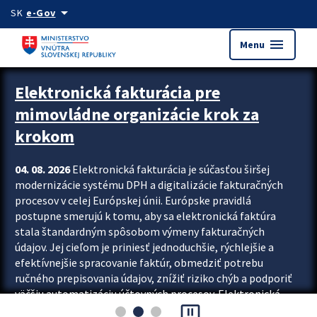
Preskocit na hlavný obsah
arrow_drop_down
SK
e-Gov
menu
Menu
Zastavit automatický posun upútavok
Elektronická fakturácia pre
mimovládne organizácie krok za
krokom
04. 08. 2026
Elektronická fakturácia je súčasťou širšej
modernizácie systému DPH a digitalizácie fakturačných
procesov v celej Európskej únii. Európske pravidlá
postupne smerujú k tomu, aby sa elektronická faktúra
stala štandardným spôsobom výmeny fakturačných
údajov. Jej cieľom je priniesť jednoduchšie, rýchlejšie a
efektívnejšie spracovanie faktúr, obmedziť potrebu
ručného prepisovania údajov, znížiť riziko chýb a podporiť
väčšiu automatizáciu účtovných procesov. Elektronická
pause_presentation
fakturácia preto nepredstavuje...