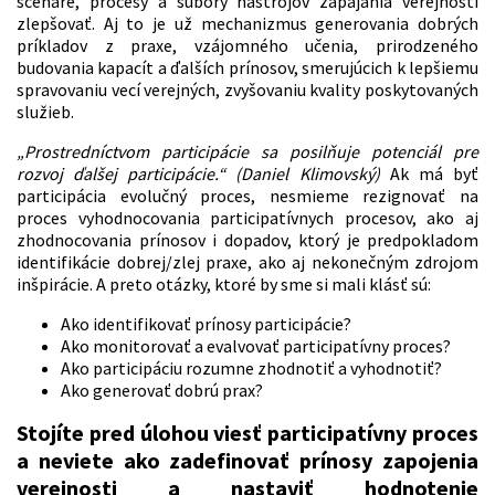
scenáre, procesy a súbory nástrojov zapájania verejnosti
zlepšovať. Aj to je už mechanizmus generovania dobrých
príkladov z praxe, vzájomného učenia, prirodzeného
budovania kapacít a ďalších prínosov, smerujúcich k lepšiemu
spravovaniu vecí verejných, zvyšovaniu kvality poskytovaných
služieb.
„Prostredníctvom participácie sa posilňuje potenciál pre
rozvoj ďalšej participácie.“
(Daniel Klimovský)
Ak má byť
participácia evolučný proces, nesmieme rezignovať na
proces vyhodnocovania participatívnych procesov, ako aj
zhodnocovania prínosov i dopadov, ktorý je predpokladom
identifikácie dobrej/zlej praxe, ako aj nekonečným zdrojom
inšpirácie. A preto otázky, ktoré by sme si mali klásť sú:
Ako identifikovať prínosy participácie?
Ako monitorovať a evalvovať participatívny proces?
Ako participáciu rozumne zhodnotiť a vyhodnotiť?
Ako generovať dobrú prax?
Stojíte pred úlohou viesť participatívny proces
a neviete ako zadefinovať prínosy zapojenia
verejnosti a nastaviť hodnotenie