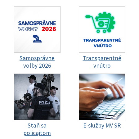
Samosprávne
Transparentné
voľby 2026
vnútro
Staň sa
E-služby MV SR
policajtom