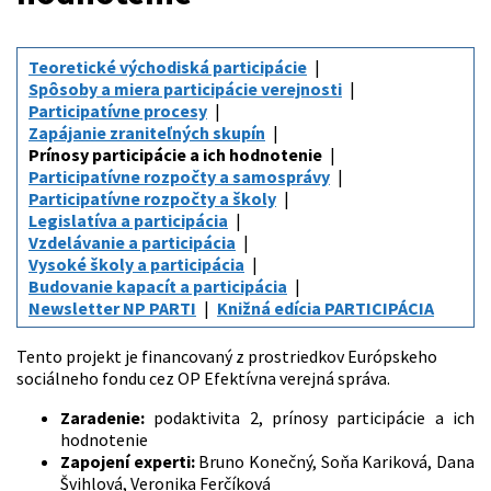
Teoretické východiská participácie
Spôsoby a miera participácie verejnosti
Participatívne procesy
Zapájanie zraniteľných skupín
Prínosy participácie a ich hodnotenie
Participatívne rozpočty a samosprávy
Participatívne rozpočty a školy
Legislatíva a participácia
Vzdelávanie a participácia
Vysoké školy a participácia
Budovanie kapacít a participácia
Newsletter NP PARTI
Knižná edícia PARTICIPÁCIA
Tento projekt je financovaný z prostriedkov Európskeho
sociálneho fondu cez OP Efektívna verejná správa.
Zaradenie:
podaktivita 2, prínosy participácie a ich
hodnotenie
Zapojení experti:
Bruno Konečný, Soňa Kariková, Dana
Švihlová, Veronika Ferčíková