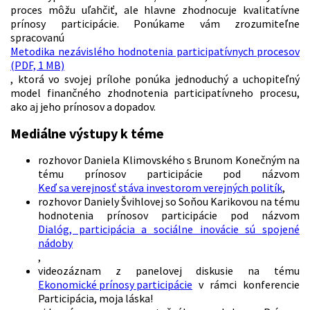
proces môžu uľahčiť, ale hlavne zhodnocuje kvalitatívne
prínosy participácie. Ponúkame vám zrozumiteľne
spracovanú
Metodika nezávislého hodnotenia participatívnych procesov
(PDF, 1 MB)
, ktorá vo svojej prílohe ponúka jednoduchý a uchopiteľný
model finančného zhodnotenia participatívneho procesu,
ako aj jeho prínosov a dopadov.
Mediálne výstupy k téme
rozhovor Daniela Klimovského s Brunom Konečným na
tému prínosov participácie pod názvom
Keď sa verejnosť stáva investorom verejných politík
,
rozhovor Daniely Švihlovej so Soňou Karikovou na tému
hodnotenia prínosov participácie pod názvom
Dialóg, participácia a sociálne inovácie sú spojené
nádoby
,
videozáznam z panelovej diskusie na tému
Ekonomické prínosy participácie
v rámci konferencie
Participácia, moja láska!