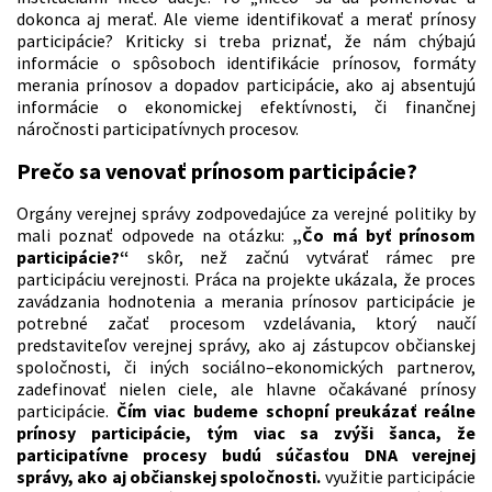
dokonca aj merať. Ale vieme identifikovať a merať prínosy
participácie? Kriticky si treba priznať, že nám chýbajú
informácie o spôsoboch identifikácie prínosov, formáty
merania prínosov a dopadov participácie, ako aj absentujú
informácie o ekonomickej efektívnosti, či finančnej
náročnosti participatívnych procesov.
Prečo sa venovať prínosom participácie?
Orgány verejnej správy zodpovedajúce za verejné politiky by
mali poznať odpovede na otázku:
„Čo má byť prínosom
participácie?“
skôr, než začnú vytvárať rámec pre
participáciu verejnosti. Práca na projekte ukázala, že proces
zavádzania hodnotenia a merania prínosov participácie je
potrebné začať procesom vzdelávania, ktorý naučí
predstaviteľov verejnej správy, ako aj zástupcov občianskej
spoločnosti, či iných sociálno–ekonomických partnerov,
zadefinovať nielen ciele, ale hlavne očakávané prínosy
participácie.
Čím viac budeme schopní preukázať reálne
prínosy participácie, tým viac sa zvýši šanca, že
participatívne procesy budú súčasťou DNA verejnej
správy, ako aj občianskej spoločnosti.
využitie participácie