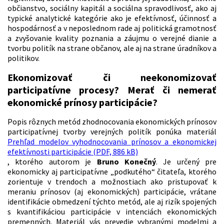
občianstvo, sociálny kapitál a sociálna spravodlivosť, ako aj
typické analytické kategórie ako je efektívnosť, účinnosť a
hospodárnosť a v neposlednom rade aj politická gramotnosť
a zvyšovanie kvality poznania a záujmu o verejné dianie a
tvorbu politík na strane občanov, ale aj na strane úradníkov a
politikov.
Ekonomizovať či neekonomizovať
participatívne procesy? Merať či nemerať
ekonomické prínosy participácie?
Popis rôznych metód zhodnocovania ekonomických prínosov
participatívnej tvorby verejných politík ponúka materiál
Prehľad modelov vyhodnocovania prínosov a ekonomickej
efektívnosti participácie (PDF, 886 kB)
, ktorého autorom je
Bruno Konečný
. Je určený pre
ekonomicky aj participatívne „podkutého“ čitateľa, ktorého
zorientuje v trendoch a možnostiach ako pristupovať k
meraniu prínosov (aj ekonomických) participácie, vrátane
identifikácie obmedzení týchto metód, ale aj rizík spojených
s kvantifikáciou participácie v intenciách ekonomických
premenných. Materiál vás prevedie vybranými modelmi a