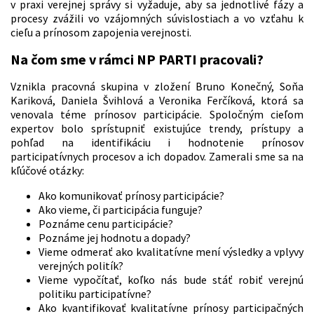
v praxi verejnej správy si vyžaduje, aby sa jednotlivé fázy a
procesy zvážili vo vzájomných súvislostiach a vo vzťahu k
cieľu a prínosom zapojenia verejnosti.
Na čom sme v rámci NP PARTI pracovali?
Vznikla pracovná skupina v zložení Bruno Konečný, Soňa
Kariková, Daniela Švihlová a Veronika Ferčíková, ktorá sa
venovala téme prínosov participácie. Spoločným cieľom
expertov bolo sprístupniť existujúce trendy, prístupy a
pohľad na identifikáciu i hodnotenie prínosov
participatívnych procesov a ich dopadov. Zamerali sme sa na
kľúčové otázky:
Ako komunikovať prínosy participácie?
Ako vieme, či participácia funguje?
Poznáme cenu participácie?
Poznáme jej hodnotu a dopady?
Vieme odmerať ako kvalitatívne mení výsledky a vplyvy
verejných politík?
Vieme vypočítať, koľko nás bude stáť robiť verejnú
politiku participatívne?
Ako kvantifikovať kvalitatívne prínosy participačných