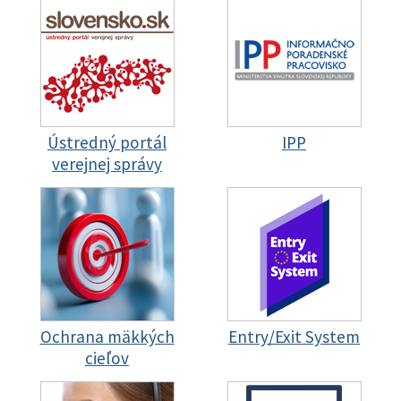
Ústredný portál
IPP
verejnej správy
Ochrana mäkkých
Entry/Exit System
cieľov