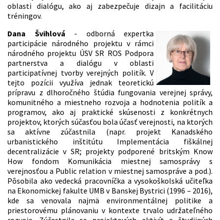
oblasti dialógu, ako aj zabezpečuje dizajn a facilitáciu
tréningov.
Dana Švihlová
- odborná expertka
participácie národného projektu v rámci
národného projektu ÚSV SR ROS Podpora
partnerstva a dialógu v oblasti
participatívnej tvorby verejných politík. V
tejto pozícii využíva jednak teoretickú
prípravu z dlhoročného štúdia fungovania verejnej správy,
komunitného a miestneho rozvoja a hodnotenia politík a
programov, ako aj praktické skúsenosti z konkrétnych
projektov, ktorých súčasťou bola účasť verejnosti, na ktorých
sa aktívne zúčastnila (napr. projekt Kanadského
urbanistického inštitútu Implementácia fiškálnej
decentralizácie v SR; projekty podporené britským Know
How fondom Komunikácia miestnej samosprávy s
verejnosťou a Public relation v miestnej samospráve a pod.).
Pôsobila ako vedecká pracovníčka a vysokoškolská učiteľka
na Ekonomickej fakulte UMB v Banskej Bystrici (1996 – 2016),
kde sa venovala najmä environmentálnej politike a
priestorovému plánovaniu v kontexte trvalo udržateľného