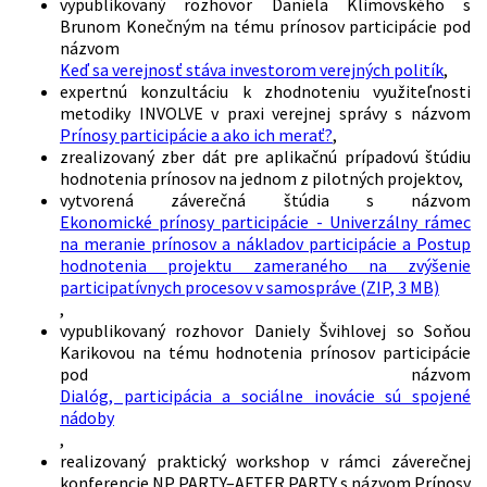
vypublikovaný rozhovor Daniela Klimovského s
Brunom Konečným na tému prínosov participácie pod
názvom
Keď sa verejnosť stáva investorom verejných politík
,
expertnú konzultáciu k zhodnoteniu využiteľnosti
metodiky INVOLVE v praxi verejnej správy s názvom
Prínosy participácie a ako ich merať?
,
zrealizovaný zber dát pre aplikačnú prípadovú štúdiu
hodnotenia prínosov na jednom z pilotných projektov,
vytvorená záverečná štúdia s názvom
Ekonomické prínosy participácie - Univerzálny rámec
na meranie prínosov a nákladov participácie a Postup
hodnotenia projektu zameraného na zvýšenie
participatívnych procesov v samospráve (ZIP, 3 MB)
,
vypublikovaný rozhovor Daniely Švihlovej so Soňou
Karikovou na tému hodnotenia prínosov participácie
pod názvom
Dialóg, participácia a sociálne inovácie sú spojené
nádoby
,
realizovaný praktický workshop v rámci záverečnej
konferencie NP PARTY–AFTER PARTY s názvom Prínosy