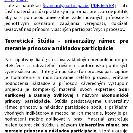
, ale aj napríklad
Štandardy participácie (PDF, 665 kB)
. Táto
časť materiálu slúži praktický inšpiromat pre tvorcov politík,
aby si s pomocou univerzálne zadefinovaných prínosov k
jednotlivým scenárom zapájania verejnosti, dokázali
uvažovať nad prínosmi vlastných participatívnych procesov.
Teoretická štúdia - univerzálny rámec pre
meranie prínosov a nákladov participácie
Participatívny dialóg sa stáva základným predpokladom pre
efektívne a udržateľné riešenia spoločensko-politických
výziev súčasnosti. Integrálnou súčasťou procesu participácie
je hodnotenie a monitorovanie celého procesu, vrátane
hodnotenia nákladov a prínosov. Záverečným výstupom
projektu je komplexný materiál dvoch expertiek:
Soni
Karikovej a Daniely Švihlovej
s názvom
Ekonomické
prínosy participácie
. Štúdia predstavujeme univerzálny
rámec prínosov a nákladov participácie spolu s príkladmi
vhodných indikátorov a metód na ich meranie, ktorý je pri
hodnotení možné aplikovať v praxi. Materiál zastrešuje
nielen teoretickú štúdiu s názvom
Univerzálny rámec pre
meranie prínosov a nákladov participácie
, ktorá ukazuje,