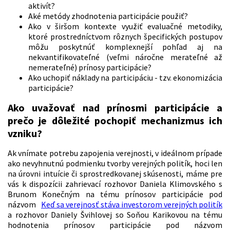
aktivít?
Aké metódy zhodnotenia participácie použiť?
Ako v širšom kontexte využiť evaluačné metodiky,
ktoré prostredníctvom rôznych špecifických postupov
môžu poskytnúť komplexnejší pohľad aj na
nekvantifikovateľné (veľmi náročne merateľné až
nemerateľné) prínosy participácie?
Ako uchopiť náklady na participáciu - tzv. ekonomizácia
participácie?
Ako uvažovať nad prínosmi participácie a
prečo je dôležité pochopiť mechanizmus ich
vzniku?
Ak vnímate potrebu zapojenia verejnosti, v ideálnom prípade
ako nevyhnutnú podmienku tvorby verejných politík, hoci len
na úrovni intuície či sprostredkovanej skúsenosti, máme pre
vás k dispozícii zahrievací rozhovor Daniela Klimovského s
Brunom Konečným na tému prínosov participácie pod
názvom
Keď sa verejnosť stáva investorom verejných politík
a rozhovor Daniely Švihlovej so Soňou Karikovou na tému
hodnotenia prínosov participácie pod názvom