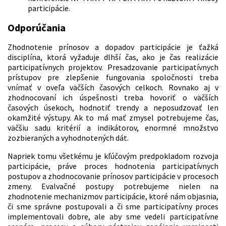
participácie.
Odporúčania
Zhodnotenie prínosov a dopadov participácie je ťažká
disciplína, ktorá vyžaduje dlhší čas, ako je čas realizácie
participatívnych projektov. Presadzovanie participatívnych
prístupov pre zlepšenie fungovania spoločnosti treba
vnímať v oveľa väčších časových celkoch. Rovnako aj v
zhodnocovaní ich úspešnosti treba hovoriť o väčších
časových úsekoch, hodnotiť trendy a neposudzovať len
okamžité výstupy. Ak to má mať zmysel potrebujeme čas,
väčšiu sadu kritérií a indikátorov, enormné množstvo
zozbieraných a vyhodnotených dát.
Napriek tomu všetkému je kľúčovým predpokladom rozvoja
participácie, práve proces hodnotenia participatívnych
postupov a zhodnocovanie prínosov participácie v procesoch
zmeny. Evalvačné postupy potrebujeme nielen na
zhodnotenie mechanizmov participácie, ktoré nám objasnia,
či sme správne postupovali a či sme participatívny proces
implementovali dobre, ale aby sme vedeli participatívne