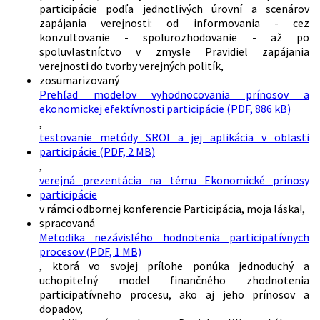
participácie podľa jednotlivých úrovní a scenárov
zapájania verejnosti: od informovania - cez
konzultovanie - spolurozhodovanie - až po
spoluvlastníctvo v zmysle Pravidiel zapájania
verejnosti do tvorby verejných politík,
zosumarizovaný
Prehľad modelov vyhodnocovania prínosov a
ekonomickej efektívnosti participácie (PDF, 886 kB)
,
testovanie metódy SROI a jej aplikácia v oblasti
participácie (PDF, 2 MB)
,
verejná prezentácia na tému Ekonomické prínosy
participácie
v rámci odbornej konferencie Participácia, moja láska!,
spracovaná
Metodika nezávislého hodnotenia participatívnych
procesov (PDF, 1 MB)
, ktorá vo svojej prílohe ponúka jednoduchý a
uchopiteľný model finančného zhodnotenia
participatívneho procesu, ako aj jeho prínosov a
dopadov,