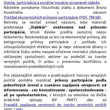
Dialóg, participácia a sociálne inovácie sú spojené nádoby
.
Následne ponúkame filozofickú úvahu a dokument Bruna
Konečného s názvom
Prehľad ekonomických prínosov participácie (PDF, 799 kB)
.
Netreba sa nechať zmiasť názvom, lebo materiál
predstavuje
„šlabikár“ uvažovania nad prínosmi
participácie
, ktoré ďaleko predčia samotný názov
dokumentu. Neobmedzuje sa len na ekonomické prínosy, ale
kategorizuje prínosy participácie z pohľadu ich
celospoločenských efektov ako je napr. obnovenie dôvery v
inštitúcie štátu alebo naopak očistenie motivácii zástupcov
občianskej spoločnosti aktívne sa podieľať sa tvorbe
verejných politík, či prácu s prevenciou konfliktov a
manažovaním predvídateľných rizík.
Pre skúsenejších aktérov a praktizujúcich tvorcov verejných
politík pomáha rozobrať
prínosy participácie podľa
jednotlivých úrovní a scenárov zapájania verejnosti: od
informovania - cez konzultovanie - spolurozhodovanie -
až po spoluvlastníctvo
, v ktorých sa odvoláva na ďalšie
praktické výstupy NP PARTI ako sú
Pravidlá zapájania verejnosti do tvorby verejných politík
(PDF, 1 MB)