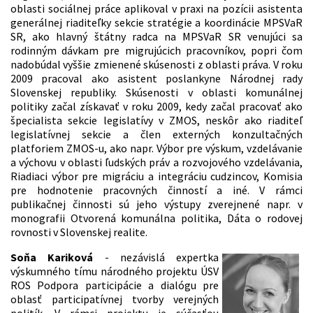
oblasti sociálnej práce aplikoval v praxi na pozícii asistenta
generálnej riaditeľky sekcie stratégie a koordinácie MPSVaR
SR, ako hlavný štátny radca na MPSVaR SR venujúci sa
rodinným dávkam pre migrujúcich pracovníkov, popri čom
nadobúdal vyššie zmienené skúsenosti z oblasti práva. V roku
2009 pracoval ako asistent poslankyne Národnej rady
Slovenskej republiky. Skúsenosti v oblasti komunálnej
politiky začal získavať v roku 2009, kedy začal pracovať ako
špecialista sekcie legislatívy v ZMOS, neskôr ako riaditeľ
legislatívnej sekcie a člen externých konzultačných
platforiem ZMOS-u, ako napr. Výbor pre výskum, vzdelávanie
a výchovu v oblasti ľudských práv a rozvojového vzdelávania,
Riadiaci výbor pre migráciu a integráciu cudzincov, Komisia
pre hodnotenie pracovných činností a iné. V rámci
publikačnej činnosti sú jeho výstupy zverejnené napr. v
monografii Otvorená komunálna politika, Dáta o rodovej
rovnosti v Slovenskej realite.
Soňa Kariková
- nezávislá expertka
výskumného tímu národného projektu ÚSV
ROS Podpora participácie a dialógu pre
oblasť participatívnej tvorby verejných