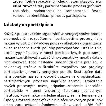
zrozumiteľne spracovaným check listom otázok pre tri
identifikované fázy participatívneho procesu (príprava,
realizácia, hodnotenie) so samostatnou časťou
venovanou identifikácii prínosov participácie.
Náklady na participáciu
Každý z predstaviteľov organizácií vo verejnej správe pracuje
s obmedzeným rozpočtom ani participatívne procesy nie je
možné vylúčiť z nákladovej položky akejkoľvek organizácie,
ak sa rozhodne tvoriť politiky participatívne. Otázka znie,
ktoré typy nákladov v rámci participatívnych procesov je
možné kvantifikovať a začať ich systematicky merať a dáta o
nich evidovať. Toto následne umožní získanie prehľadu o
nákladovej stránke a štruktúre rozpočtov pre projekty
participatívnej tvorby verejných politík. Dostatočné dáta
nám pomôžu následne otvoriť uvažovanie o optimalizácii
participatívnych procesov napríklad formou zavádzania
nových pracovných miest, prípadne zriadením kancelárie
participácie v rámci vnútornej štruktúry jednotlivých
inštitúcií, ktorá môže následne ukázať, že nie len generuje
úspory z rozsahu napr. vďaka rutinizácii niektorých postupov
alebo vypracovávaní návodov/manuálov, ktoré každý ďalší