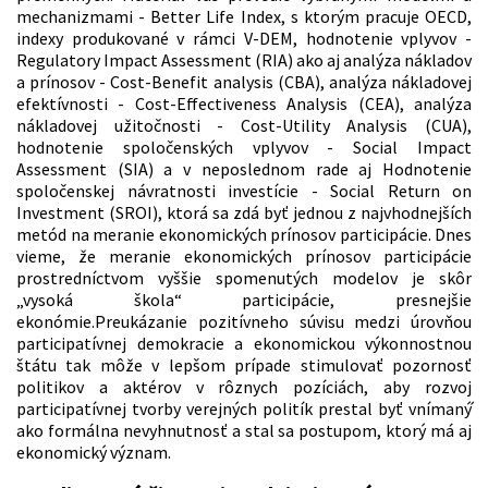
mechanizmami - Better Life Index, s ktorým pracuje OECD,
indexy produkované v rámci V-DEM, hodnotenie vplyvov -
Regulatory Impact Assessment (RIA) ako aj analýza nákladov
a prínosov - Cost-Benefit analysis (CBA), analýza nákladovej
efektívnosti - Cost-Effectiveness Analysis (CEA), analýza
nákladovej užitočnosti - Cost-Utility Analysis (CUA),
hodnotenie spoločenských vplyvov - Social Impact
Assessment (SIA) a v neposlednom rade aj Hodnotenie
spoločenskej návratnosti investície - Social Return on
Investment (SROI), ktorá sa zdá byť jednou z najvhodnejších
metód na meranie ekonomických prínosov participácie. Dnes
vieme, že meranie ekonomických prínosov participácie
prostredníctvom vyššie spomenutých modelov je skôr
„vysoká škola“ participácie, presnejšie
ekonómie.Preukázanie pozitívneho súvisu medzi úrovňou
participatívnej demokracie a ekonomickou výkonnostnou
štátu tak môže v lepšom prípade stimulovať pozornosť
politikov a aktérov v rôznych pozíciách, aby rozvoj
participatívnej tvorby verejných politík prestal byť vnímaný́
ako formálna nevyhnutnosť a stal sa postupom, ktorý má aj
ekonomický význam.