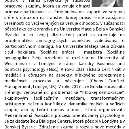
politík. V rámci projektu je súčasťou
pracovnej skupiny, ktorá sa venuje oblasti
prínosov participácie a téme budovania kapacít vo verejnej
sfére s dôrazom na transfer dobrej praxe. Téme zapájania
verejnosti do vecí verejných sa venuje dlhodobo. V súčasnosti
pôsobí ako doktorandka na Univerzite Mateja Bela v Banskej
Bystrici a vo svojej dizertačnej práci sa orientuje na
problematiku andragogických aspektov vzdelávania o
participatívnom dialógu. Na Univerzite Mateja Bela získala
titul bakalára (Sociálna práca) i magistra (Sociálna
pedagogika). Svoje vzdelanie si rozšírila na University of
Westminster v Londýne v rámci katedry Business and
political psychology (Msc.). V roku 2011 získala Certifikát v
mediácii s dôrazom na aspekty hĺbkového porozumenia
mediačných procesov a nástrojov (Chaos Conflict
Management, Londýn, UK). V roku 2017 sa v Grécku zúčastnila
tréningu venovanému problematike “hlbokej demokracie”,
skupinovým facilitačným metódam, transformačným
prístupom riešenia konfliktov, dynamike malých a veľkých
skupín, ako aj teórii rankov a moci, ktorú organizovala
Medzinárodná Asociácia procesu orientovanej psychológie.
Je zakladateľkou Dialogue Centre, ktoré pôsobí v Londýne a v
Banskej Bystrici. Združenie skúma a rozvíja nové metódy v