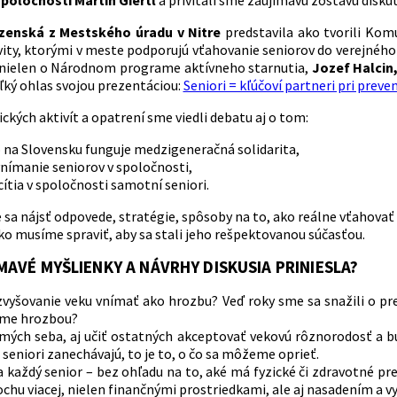
poločnosti Martin Giertl
a privítali sme zaujímavú zostavu diskut
zenská z Mestského úradu v Nitre
predstavila ako tvorili Komu
vity, ktorými v meste podporujú vťahovanie seniorov do verejného
 nielen o Národnom programe aktívneho starnutia,
Jozef Halcin,
ľký ohlas svojou prezentáciou:
Seniori = kľúčoví partneri pri preven
kých aktivít a opatrení sme viedli debatu aj o tom:
o na Slovensku funguje medzigeneračná solidarita,
vnímanie seniorov v spoločnosti,
cítia v spoločnosti samotní seniori.
sa nájsť odpovede, stratégie, spôsoby na to, ako reálne vťahovať 
ko musíme spraviť, aby sa stali jeho rešpektovanou súčasťou.
MAVÉ MYŠLIENKY A NÁVRHY DISKUSIA PRINIESLA?
zvyšovanie veku vnímať ako hrozbu? Veď roky sme sa snažili o pre
me hrozbou?
mých seba, aj učiť ostatných akceptovať vekovú rôznorodosť a bu
seniori zanechávajú, to je to, o čo sa môžeme oprieť.
 každý senior – bez ohľadu na to, aké má fyzické či zdravotné pr
ochu viacej, nielen finančnými prostriedkami, ale aj nasadením a 