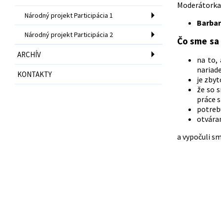
Moderátorka
Národný projekt Participácia 1
Barbar
Národný projekt Participácia 2
Čo sme sa
ARCHÍV
na to,
nariade
KONTAKTY
je zbyt
že so s
práce s
potrebu
otváran
a vypočuli sm