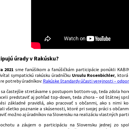
cipujú úrady v Rakúsku?
a 2021
sme fanúšikom a fanúšičkám participácie ponúkli KAB
ivítal sympatickú rakúsku úradníčku
Ursulu Rosenbichler
, ktorá
pre potreby úradníkov:
Rakúske štandardy účasti verejnosti – odpor
i sa častejšie stretávame s postupom bottom-up, teda zdola hore, a
celi predstaviť aj pohľad top-down, teda zhora – od štátnej správ
kési základné pravidlá, ako pracovať s občanmi, ako s nimi ko
li všetko poznanie a skúsenosti, ktoré pri svojej práci s občanm
viť možno aj úradníkov na Slovensku na realizáciu vlastných parti
 ochotu a záujem o participáciu na Slovensku jednej zo spol