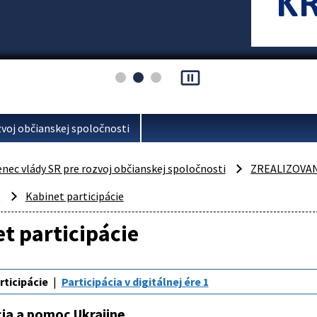
pause_presentation
voj občianskej spoločnosti
ec vlády SR pre rozvoj občianskej spoločnosti
ZREALIZOVA
a
Kabinet participácie
t participácie
rticipácie
Participácia v digitálnej ére 1
cia a pomoc Ukrajine