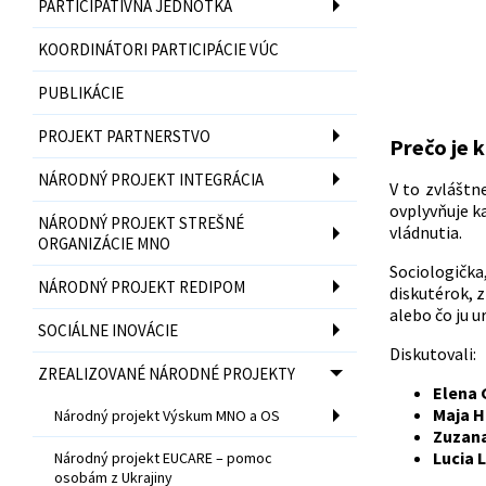
PARTICIPATÍVNA JEDNOTKA
KOORDINÁTORI PARTICIPÁCIE VÚC
PUBLIKÁCIE
PROJEKT PARTNERSTVO
Prečo je k
NÁRODNÝ PROJEKT INTEGRÁCIA
V to zvlášt
ovplyvňuje k
NÁRODNÝ PROJEKT STREŠNÉ
vládnutia.
ORGANIZÁCIE MNO
Sociologička
NÁRODNÝ PROJEKT REDIPOM
diskutérok, 
alebo čo ju u
SOCIÁLNE INOVÁCIE
Diskutovali:
ZREALIZOVANÉ NÁRODNÉ PROJEKTY
Elena 
Maja H
Národný projekt Výskum MNO a OS
Zuzana
Lucia 
Národný projekt EUCARE – pomoc
osobám z Ukrajiny