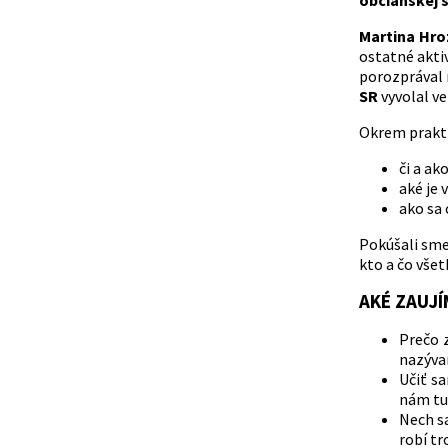
občianskej s
Martina Hro
ostatné akti
porozprával
SR
vyvolal ve
Okrem praktic
či a ak
aké je 
ako sa 
Pokúšali sme 
kto a čo všet
AKÉ ZAUJÍ
Prečo 
nazýva
Učiť sa
nám tu 
Nech sa
robí tr