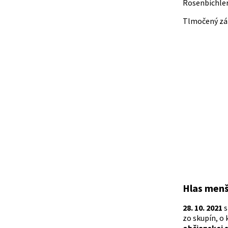
Rosenbichler,
Tlmočený zázn
Hlas menší
28. 10. 2021
s
zo skupín, o 