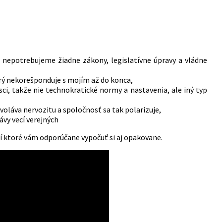
, nepotrebujeme žiadne zákony, legislatívne úpravy a vládne
orý nekorešponduje s mojím až do konca,
ci, takže nie technokratické normy a nastavenia, ale iný typ
voláva nervozitu a spoločnosť sa tak polarizuje,
ávy vecí verejných
ií ktoré vám odporúčane vypočuť si aj opakovane.