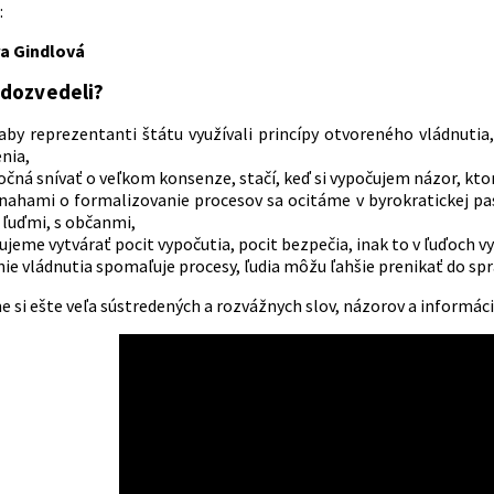
:
a Gindlová
 dozvedeli?
 aby reprezentanti štátu využívali princípy otvoreného vládnutia
nia,
očná snívať o veľkom konsenze, stačí, keď si vypočujem názor, kt
nahami o formalizovanie procesov sa ocitáme v byrokratickej pas
 ľuďmi, s občanmi,
jeme vytvárať pocit vypočutia, pocit bezpečia, inak to v ľuďoch vy
ie vládnutia spomaľuje procesy, ľudia môžu ľahšie prenikať do spr
e si ešte veľa sústredených a rozvážnych slov, názorov a informác