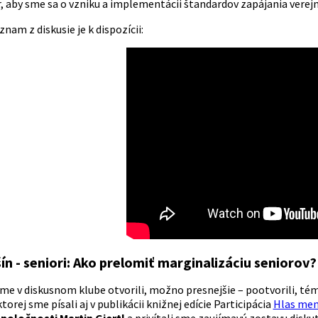
 aby sme sa o vzniku a implementácii štandardov zapájania verejno
am z diskusie je k dispozícii:
n - seniori: Ako prelomiť marginalizáciu seniorov?
me v diskusnom klube otvorili, možno presnejšie – pootvorili, tém
ktorej sme písali aj v publikácii knižnej edície Participácia
Hlas men