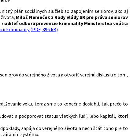
érov.
nitný plán sociálnych služieb so zapojením seniorov, ako aj
 života,
Miloš Nemeček z Rady vlády SR pre práva seniorov
 riaditeľ odboru prevencie kriminality Ministerstva vnútra
cii kriminality (PDF, 396 kB)
.
seniorov do verejného života a otvoriť verejnú diskusiu o tom,
dlžovanie veku, teraz sme to konečne dosiahli, tak prečo to
dovať a podporovať status všetkých ľudí, lebo kapitál, ktorí
edpoklady, zapája do verejného života a nech štát toho pre to
vytváraním systému.