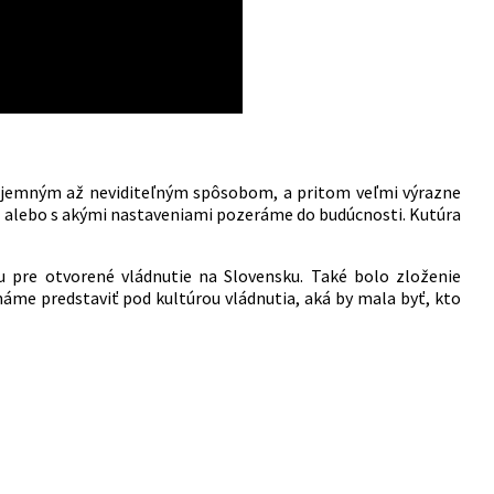
á jemným až neviditeľným spôsobom, a pritom veľmi výrazne
ní, alebo s akými nastaveniami pozeráme do budúcnosti. Kutúra
ívu pre otvorené vládnutie na Slovensku. Také bolo zloženie
máme predstaviť pod kultúrou vládnutia, aká by mala byť, kto