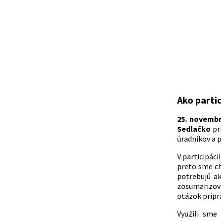
Ako parti
25. novembr
Sedlačko
pr
úradníkov a 
V participáci
preto sme ch
potrebujú a
zosumarizova
otázok pripra
Využili sme