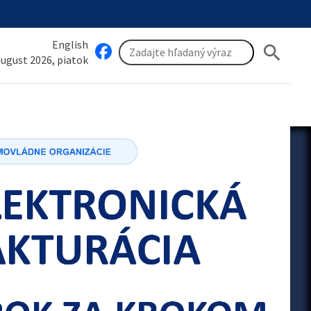
English
search
 august 2026, piatok