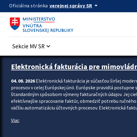
Preskocit na hlavný obsah
arrow_drop_down
verejnej správy SR
Oficiálna stránka
Sekcie MV SR
keyboard_arrow_down
Zastavit automatický posun upútavok
Elektronická fakturácia pre mimovlád
04. 08. 2026
Elektronická fakturácia je súčasťou širšej moder
procesov v celej Európskej únii. Európske pravidlá postupne 
štandardným spôsobom výmeny fakturačných údajov. Jej cieľom
efektívnejšie spracovanie faktúr, obmedziť potrebu ručného p
väčšiu automatizáciu účtovných procesov. Elektronická faktu
Viac