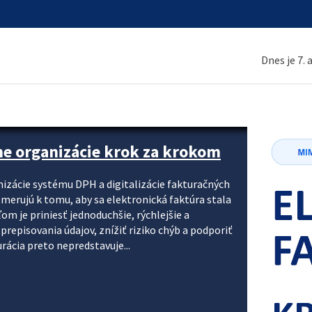
Dnes je 7.
ne organizácie krok za krokom
nizácie systému DPH a digitalizácie fakturačných
smerujú k tomu, aby sa elektronická faktúra stala
 je priniesť jednoduchšie, rýchlejšie a
repisovania údajov, znížiť riziko chýb a podporiť
rácia preto nepredstavuje...