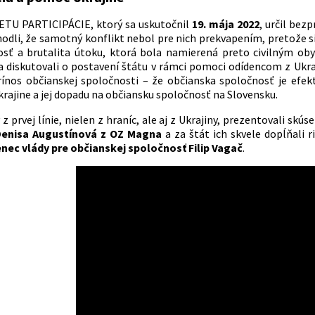
TU PARTICIPÁCIE, ktorý sa uskutočnil
19. mája 2022
, určil bez
hodli, že samotný konflikt nebol pre nich prekvapením, pretože si
sť a brutalita útoku, ktorá bola namierená preto civilným oby
 diskutovali o postavení štátu v rámci pomoci odídencom z Ukrajin
ínos občianskej spoločnosti – že občianska spoločnosť je efek
krajine a jej dopadu na občiansku spoločnosť na Slovensku.
 z prvej línie, nielen z hraníc, ale aj z Ukrajiny, prezentovali sk
enisa Augustínová z OZ Magna
a za štát ich skvele dopĺňali 
ec vlády pre občianskej spoločnosť Filip Vagač
.