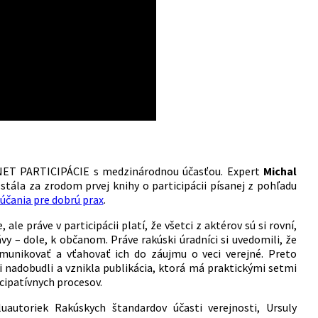
INET PARTICIPÁCIE s medzinárodnou účasťou. Expert
Michal
 stála za zrodom prvej knihy o participácii písanej z pohľadu
účania pre dobrú prax
.
le práve v participácii platí, že všetci z aktérov sú si rovní,
y – dole, k občanom. Práve rakúski úradníci si uvedomili, že
munikovať a vťahovať ich do záujmu o veci verejné. Preto
i nadobudli a vznikla publikácia, ktorá má praktickými setmi
cipatívnych procesov.
uautoriek Rakúskych štandardov účasti verejnosti, Ursuly