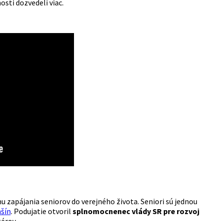
sti dozvedeli viac.
u zapájania seniorov do verejného života. Seniori sú jednou
šín
. Podujatie otvoril
splnomocnenec vlády SR pre rozvoj