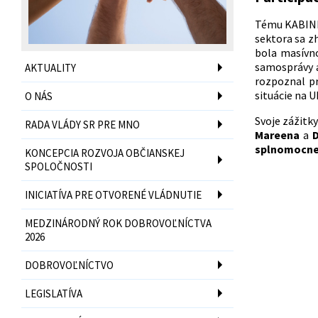
Tému KABINE
sektora sa z
bola masívno
samosprávy a
AKTUALITY
rozpoznal pr
situácie na U
O NÁS
Svoje zážitky
RADA VLÁDY SR PRE MNO
Mareena
a
D
splnomocnen
KONCEPCIA ROZVOJA OBČIANSKEJ
SPOLOČNOSTI
INICIATÍVA PRE OTVORENÉ VLÁDNUTIE
MEDZINÁRODNÝ ROK DOBROVOĽNÍCTVA
2026
DOBROVOĽNÍCTVO
LEGISLATÍVA