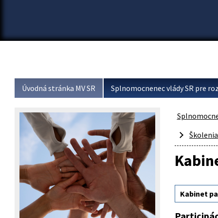
Úvodná stránka MV SR
Splnomocnenec vlády SR pre roz
Splnomocnen
Školeni
Kabine
Kabinet pa
Participá