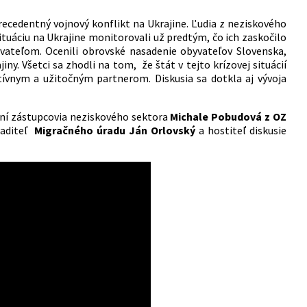
precedentný vojnový konflikt na Ukrajine. Ľudia z neziskového
tuáciu na Ukrajine monitorovali už predtým, čo ich zaskočilo
vateľom. Ocenili obrovské nasadenie obyvateľov Slovenska,
y. Všetci sa zhodli na tom, že štát v tejto krízovej situácií
tívnym a užitočným partnerom. Diskusia sa dotkla aj vývoja
úsení zástupcovia neziskového sektora
Michale Pobudová z OZ
riaditeľ
Migračného úradu Ján Orlovský
a hostiteľ diskusie