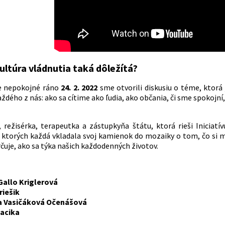
ultúra vládnutia taká dôležítá?
ne nepokojné ráno
24. 2. 2022
sme otvorili diskusiu o téme, ktor
aždého z nás: ako sa cítime ako ľudia, ako občania, či sme spokoj
, režisérka, terapeutka a zástupkyňa štátu, ktorá rieši Iniciat
z ktorých každá vkladala svoj kamienok do mozaiky o tom, čo si 
rčuje, ako sa týka našich každodenných životov.
Gallo Kriglerová
riešik
 Vasičáková Očenášová
Lacika