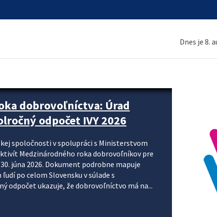
Dnes je 8. 
ne organizácie krok za krokom
nizácie systému DPH a digitalizácie fakturačných
smerujú k tomu, aby sa elektronická faktúra stala
 je priniesť jednoduchšie, rýchlejšie a
repisovania údajov, znížiť riziko chýb a podporiť
rácia preto nepredstavuje...