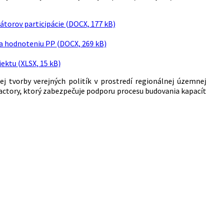
nátorov participácie (DOCX, 177 kB)
a hodnoteniu PP (DOCX, 269 kB)
ektu (XLSX, 15 kB)
j tvorby verejných politík v prostredí regionálnej územnej
actory, ktorý zabezpečuje podporu procesu budovania kapacít