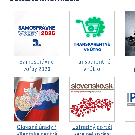
Samosprávne
Transparentné
voľby 2026
vnútro
Okresné úrady /
Ústredný portál
Klientske centrá
verejnej správy