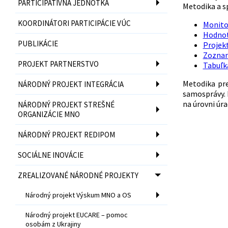
PARTICIPATÍVNA JEDNOTKA
Metodika a s
KOORDINÁTORI PARTICIPÁCIE VÚC
Monitor
Hodnot
PUBLIKÁCIE
Projek
Zoznam
PROJEKT PARTNERSTVO
Tabuľka
Metodika pre
NÁRODNÝ PROJEKT INTEGRÁCIA
samosprávy. 
na úrovni úr
NÁRODNÝ PROJEKT STREŠNÉ
ORGANIZÁCIE MNO
NÁRODNÝ PROJEKT REDIPOM
SOCIÁLNE INOVÁCIE
ZREALIZOVANÉ NÁRODNÉ PROJEKTY
Národný projekt Výskum MNO a OS
Národný projekt EUCARE – pomoc
osobám z Ukrajiny