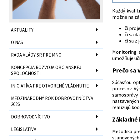
Každý kvalit
možné na zák
či proj
AKTUALITY
či sa d
či sa z
O NÁS
Monitoring 
RADA VLÁDY SR PRE MNO
umožňuje učiť
KONCEPCIA ROZVOJA OBČIANSKEJ
Prečo sa 
SPOLOČNOSTI
Súčasťou opt
INICIATÍVA PRE OTVORENÉ VLÁDNUTIE
procesov. Vý
samosprávy. 
MEDZINÁRODNÝ ROK DOBROVOĽNÍCTVA
nastavených 
2026
realizujú koo
DOBROVOĽNÍCTVO
Základné 
LEGISLATÍVA
Metodika pre
stanovených