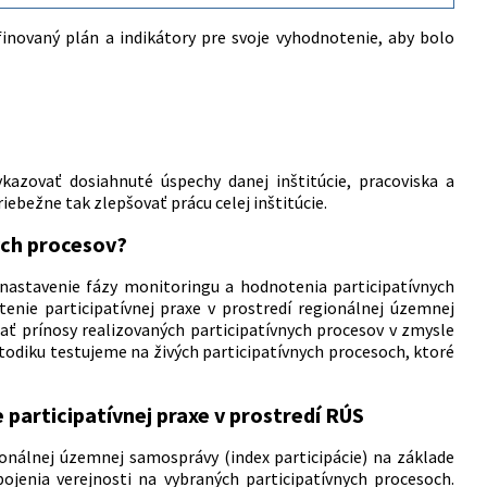
finovaný plán a indikátory pre svoje vyhodnotenie, aby bolo
azovať dosiahnuté úspechy danej inštitúcie, pracoviska a
iebežne tak zlepšovať prácu celej inštitúcie.
ych procesov?
 nastavenie fázy monitoringu a hodnotenia participatívnych
nie participatívnej praxe v prostredí regionálnej územnej
 prínosy realizovaných participatívnych procesov v zmysle
todiku testujeme na živých participatívnych procesoch, ktoré
participatívnej praxe v prostredí RÚS
ionálnej územnej samosprávy (index participácie) na základe
enia verejnosti na vybraných participatívnych procesoch.