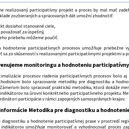
ne realizovaný participatívny projekt a proces by mal mať zade
lade zozbieraných a spracovaných dát umožní zhodnotiť:
ekt dosiahol stanovené ciele,
á považovať za úspešný,
 jeho priebehu môžeme poučiť.
a hodnotenie participatívnych procesov umožňuje priebežne vyk
 sa zo skúseností s realizovanými participatívnymi projektmi a pr
venujeme monitoringu a hodnoteniu participatívn
imalizácie procesov riadenia participatívnych procesov bolo aj
chodiskom bolo spracovanie metodiky pre diagnostiku a hodnote
Zámerom bolo spracovať praktickú metodiku, ktorá dokáže merať
indikátorov na úrovni konkrétneho participatívneho projektu. Me
rdinátori participácie v rámci zapojených samosprávnych krajov.
informácie Metodika pre diagnostiku a hodnotenie 
 diagnostiku a hodnotenie participatívnej praxe v prostredí reg
 indikátorov umožňuje monitorovať a vyhodnocovať proces zapoj