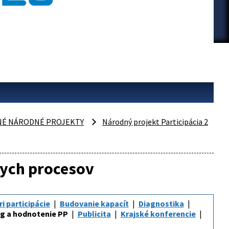
NÉ NÁRODNÉ PROJEKTY
Národný projekt Participácia 2
nych procesov
i participácie
Budovanie kapacít
Diagnostika
g a hodnotenie PP
Publicita
Krajské konferencie