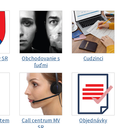
y SR
Obchodovanie s
Cudzinci
ľuďmi
stem
Call centrum MV
Objednávky
SR