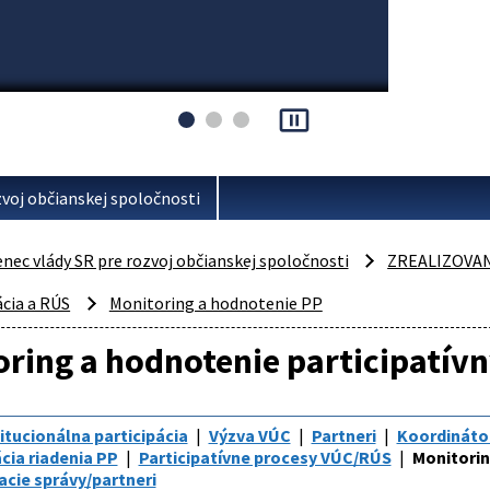
pause_presentation
voj občianskej spoločnosti
ec vlády SR pre rozvoj občianskej spoločnosti
ZREALIZOVA
ácia a RÚS
Monitoring a hodnotenie PP
ring a hodnotenie participatív
itucionálna participácia
Výzva VÚC
Partneri
Koordinátor
cia riadenia PP
Participatívne procesy VÚC/RÚS
Monitorin
cie správy/partneri