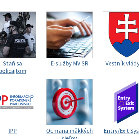
Staň sa
E-služby MV SR
Vestník vlád
policajtom
IPP
Ochrana mäkkých
Entry/Exit Sy
cieľov