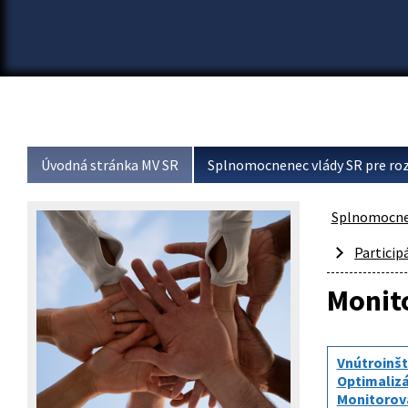
Úvodná stránka MV SR
Splnomocnenec vlády SR pre roz
Splnomocnen
Particip
Monito
Vnútroinšt
Optimalizá
Monitorova