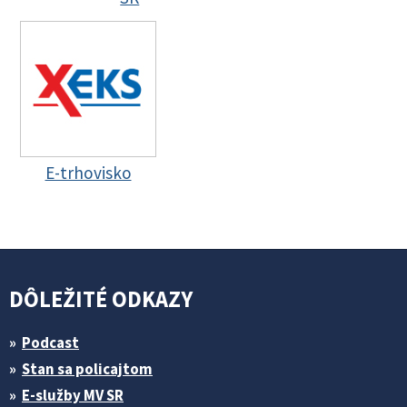
E-trhovisko
DÔLEŽITÉ ODKAZY
Podcast
Stan sa policajtom
E-služby MV SR