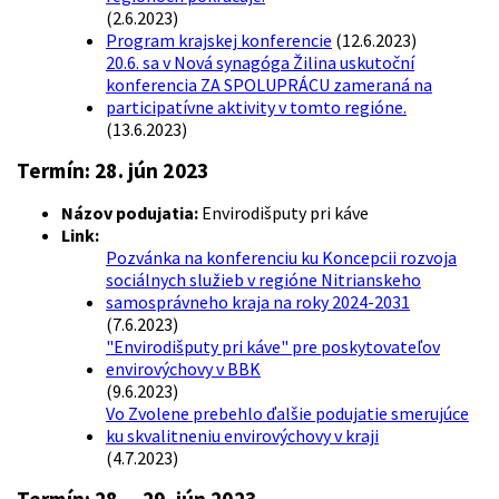
(2.6.2023)
Program krajskej konferencie
(12.6.2023)
20.6. sa v Nová synagóga Žilina uskutoční
konferencia ZA SPOLUPRÁCU zameraná na
participatívne aktivity v tomto regióne.
(13.6.2023)
Termín: 28. jún 2023
Názov podujatia:
Envirodišputy pri káve
Link:
Pozvánka na konferenciu ku Koncepcii rozvoja
sociálnych služieb v regióne Nitrianskeho
samosprávneho kraja na roky 2024-2031
(7.6.2023)
"Envirodišputy pri káve" pre poskytovateľov
envirovýchovy v BBK
(9.6.2023)
Vo Zvolene prebehlo ďalšie podujatie smerujúce
ku skvalitneniu envirovýchovy v kraji
(4.7.2023)