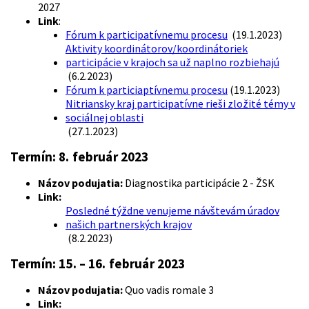
2027
Link
:
Fórum k participatívnemu procesu
(19.1.2023)
Aktivity koordinátorov/koordinátoriek
participácie v krajoch sa už naplno rozbiehajú
(6.2.2023)
Fórum k particiaptívnemu procesu
(19.1.2023)
Nitriansky kraj participatívne rieši zložité témy v
sociálnej oblasti
(27.1.2023)
Termín:
8. február 2023
Názov podujatia:
Diagnostika participácie 2 - ŽSK
Link:
Posledné týždne venujeme návštevám úradov
našich partnerských krajov
(8.2.2023)
Termín:
15. – 16. február 2023
Názov podujatia:
Quo vadis romale 3
Link: