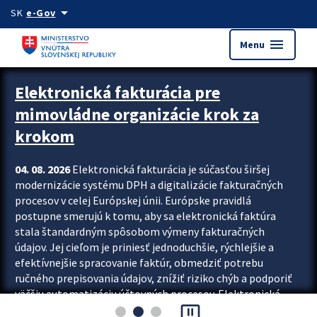
Preskocit na hlavný obsah
arrow_drop_down
SK
e-Gov
menu
Menu
Zastavit automatický posun upútavok
Elektronická fakturácia pre
mimovládne organizácie krok za
krokom
04. 08. 2026
Elektronická fakturácia je súčasťou širšej
modernizácie systému DPH a digitalizácie fakturačných
procesov v celej Európskej únii. Európske pravidlá
postupne smerujú k tomu, aby sa elektronická faktúra
stala štandardným spôsobom výmeny fakturačných
údajov. Jej cieľom je priniesť jednoduchšie, rýchlejšie a
efektívnejšie spracovanie faktúr, obmedziť potrebu
ručného prepisovania údajov, znížiť riziko chýb a podporiť
väčšiu automatizáciu účtovných procesov. Elektronická
pause_presentation
fakturácia preto nepredstavuje...