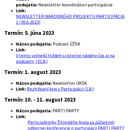
podujatia:
Newsletter
koordinátori
participáciie
Link
:
NEWSLETTER NÁRODNÉHO PROJEKTU PARTICIPÁCIA
2 (30.6.2023)
Termín: 5. júna 2023
Názov podujatia:
Podcast ÚŽSK
Link:
V tento voľnejší týždeň si istotne nájdete čas aj na
podcasty (31.8.)
Termín: 1. august 2023
Názov podujatia:
Newsletter ÚKSK
Link:
Rozhýbaný kraj v Participácii (1.8.)
Termín: 10. - 11. august 2023
Názov podujatia:
PARTI PARTY
Link:
Participátorky Žilinského kraja sa zúčastnili
odbornej konferencie o participácii PARTI PARTY