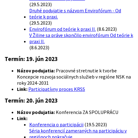
(29.5.2023)
Druhé podujatie s názvom Envirofórum - Od
teórie k praxi.
(29.5.2023)
Envirofórum od teórie k praxi II.
(8.6.2023)
V Žiline sa práve skončilo envirofórum Od teórie k
praxi II.
(8.6.2023)
Termín:
19. jún 2023
Názov podujatia:
Pracovné stretnutie k tvorbe
Koncepcie rozvoja sociálnych služieb v regióne NSK na
roky 2024-2031
Link:
Participatívny proces KRSS
Termín:
20. jún 2023
Názov podujatia:
Konferencia ZA SPOLUPRÁCU
Link:
Konferencia o participácii
(19.5.2023)
Séria konferencií zameraných na participáciu v
regiónoch pokračuje.