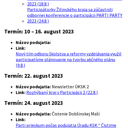
2023 (18.8.)
Participátorky Žilinského kraja sa zúčastnili
odbornej konferencie o participácii PARTI PARTY
2023 (24.8.)
Termín: 10 – 16. august 2023
Názov podujatia:
Link:
Nový tím odboru školstva a reformy vzdelávania využil
participatívne plánovanie na tvorbu akčného plánu
(9.8.)
Termín: 22. august 2023
Názov podujatia:
Newsletter ÚKSK 2
Link:
Rozhýbaný kraj v Participácii 2 (22.8.)
Termín: 24. august 2023
Názov podujatia:
Čistenie Dobšinskej Maši
Link:
Parti prieskum počas podujatia Úradu KSK “ Čistime