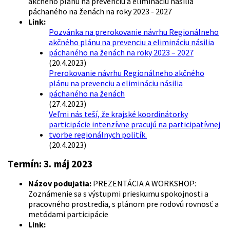
akčného plánu na prevenciu a elimináciu násilia
páchaného na ženách na roky 2023 - 2027
Link:
Pozvánka na prerokovanie návrhu Regionálneho
akčného plánu na prevenciu a elimináciu násilia
páchaného na ženách na roky 2023 – 2027
(20.4.2023)
Prerokovanie návrhu Regionálneho akčného
plánu na prevenciu a elimináciu násilia
páchaného na ženách
(27.4.2023)
Veľmi nás teší, že krajské koordinátorky
participácie intenzívne pracujú na participatívnej
tvorbe regionálnych politík.
(20.4.2023)
Termín:
3. máj 2023
Názov podujatia:
PREZENTÁCIA A WORKSHOP:
Zoznámenie sa s výstupmi prieskumu spokojnosti a
pracovného prostredia, s plánom pre rodovú rovnosť a
metódami participácie
Link: