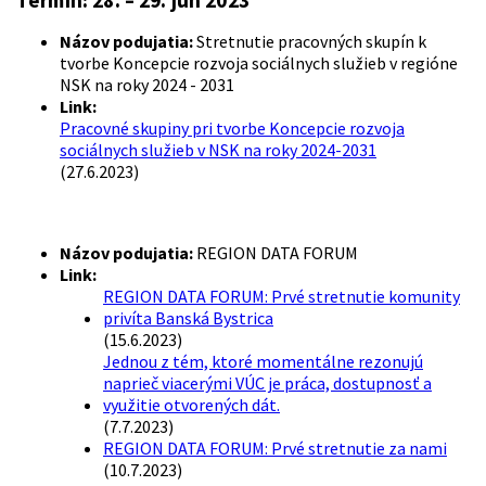
Termín: 28. – 29. jún 2023
Názov podujatia:
Stretnutie pracovných skupín k
tvorbe Koncepcie rozvoja sociálnych služieb v regióne
NSK na roky 2024 - 2031
Link:
Pracovné skupiny pri tvorbe Koncepcie rozvoja
sociálnych služieb v NSK na roky 2024-2031
(27.6.2023)
Názov podujatia:
REGION DATA FORUM
Link:
REGION DATA FORUM: Prvé stretnutie komunity
privíta Banská Bystrica
(15.6.2023)
Jednou z tém, ktoré momentálne rezonujú
naprieč viacerými VÚC je práca, dostupnosť a
využitie otvorených dát.
(7.7.2023)
REGION DATA FORUM: Prvé stretnutie za nami
(10.7.2023)