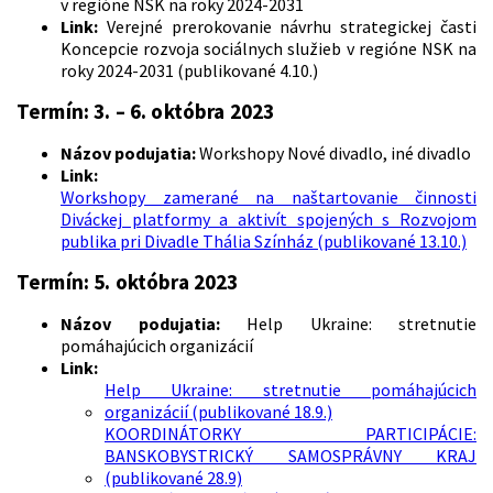
v regióne NSK na roky 2024-2031
Link:
Verejné prerokovanie návrhu strategickej časti
Koncepcie rozvoja sociálnych služieb v regióne NSK na
roky 2024-2031 (publikované 4.10.)
Termín: 3. – 6. októbra 2023
Názov podujatia:
Workshopy Nové divadlo, iné divadlo
Link:
Workshopy zamerané na naštartovanie činnosti
Diváckej platformy a aktivít spojených s Rozvojom
publika pri Divadle Thália Színház (publikované 13.10.)
Termín: 5. októbra 2023
Názov podujatia:
Help Ukraine: stretnutie
pomáhajúcich organizácií
Link:
Help Ukraine: stretnutie pomáhajúcich
organizácií (publikované 18.9.)
KOORDINÁTORKY PARTICIPÁCIE:
BANSKOBYSTRICKÝ SAMOSPRÁVNY KRAJ
(publikované 28.9)