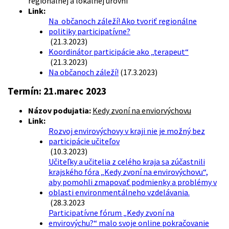
regionálnej a lokálnej úrovni
Link:
Na občanoch záleží! Ako tvoriť regionálne
politiky participatívne?
(21.3.2023)
Koordinátor participácie ako „terapeut“
(21.3.2023)
Na občanoch záleží!
(17.3.2023)
Termín:
21.marec 2023
Názov podujatia:
Kedy zvoní na enviorvýchovu
Link:
Rozvoj envirovýchovy v kraji nie je možný bez
participácie učiteľov
(10.3.2023)
Učiteľky a učitelia z celého kraja sa zúčastnili
krajského fóra „Kedy zvoní na envirovýchovu“,
aby pomohli zmapovať podmienky a problémy v
oblasti environmentálneho vzdelávania.
(28.3.2023
Participatívne fórum „Kedy zvoní na
envirovýchu?“ malo svoje online pokračovanie