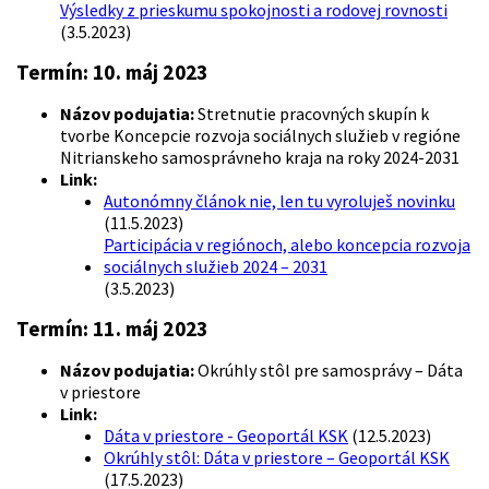
Výsledky z prieskumu spokojnosti a rodovej rovnosti
(3.5.2023)
Termín:
10. máj 2023
Názov podujatia:
Stretnutie pracovných skupín k
tvorbe Koncepcie rozvoja sociálnych služieb v regióne
Nitrianskeho samosprávneho kraja na roky 2024-2031
Link:
Autonómny článok nie, len tu vyroluješ novinku
(11.5.2023)
Participácia v regiónoch, alebo koncepcia rozvoja
sociálnych služieb 2024 – 2031
(3.5.2023)
Termín:
11. máj 2023
Názov podujatia:
Okrúhly stôl pre samosprávy – Dáta
v priestore
Link:
Dáta v priestore - Geoportál KSK
(12.5.2023)
Okrúhly stôl: Dáta v priestore – Geoportál KSK
(17.5.2023)