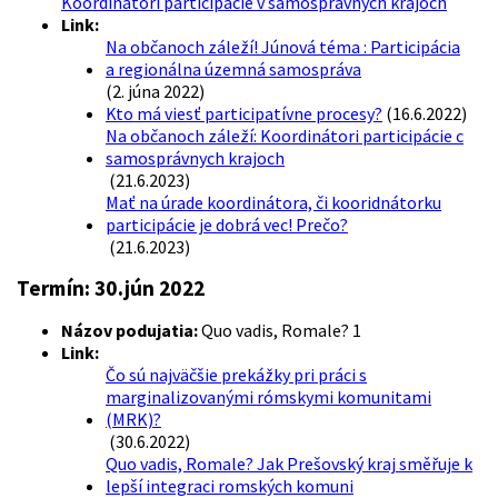
Koordinátori participácie v samosprávnych krajoch
Link:
Na občanoch záleží! Júnová téma : Participácia
a regionálna územná samospráva
(2. júna 2022)
Kto má viesť participatívne procesy?
(16.6.2022)
Na občanoch záleží: Koordinátori participácie c
samosprávnych krajoch
(21.6.2023)
Mať na úrade koordinátora, či kooridnátorku
participácie je dobrá vec! Prečo?
(21.6.2023)
Termín:
30.jún 2022
Názov podujatia:
Quo vadis, Romale? 1
Link:
Čo sú najväčšie prekážky pri práci s
marginalizovanými rómskymi komunitami
(MRK)?
(30.6.2022)
Quo vadis, Romale? Jak Prešovský kraj směřuje k
lepší integraci romských komuni