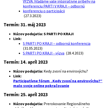
VÝZVA: hľadáme vaše inšpiratívne príbehy na
konferenciu PARTI V KRAJI – odbornú
konferenciu o participácii
(27.3.2023)
Termín:
31. máj 2023
Názov podujatia: S PARTI PO KRAJI
Link:
S PARTI PO KRAJI – odborná konferencia
(31.05.2023)
S PARTI PO KRAJI - výzva
(28.4.2023)
Termín:
14. apríl 2023
Názov podujatia:
Kedy zvoní na envirovýchu?
Link:
Participatívne fórum „Kedy zvoní na envirovýchu?“
malo svoje online pokračovanie
Termín:
25. apríl 2023
Názov podujatia:
Prerokovanie Regionálneho