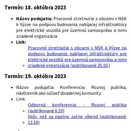
Termín: 18. októbra 2023
Názov podujatia:
Pracovné stretnutie s obcami v NSK
k Výzve na podporu budovania nabíjacej infraštruktúry
pre elektrické vozidlá pre územnú samosprávu a nimi
zriadené organizácie
Link:
Pracovné stretnutie s obcami v NSK k Výzve na
podporu budovania nabíjacej infraštruktúry pre
elektrické vozidlá pre územnú samosprávu a nimi
zriadené organizácie (publikované 25.10.)
Termín: 19. októbra 2023
Názov podujatia: Konferencia: Rozvoj publika,
návštevník ako súčasť divadelnej komunity
Link:
Odborná konferencia - Rozvoj publika
(publikované 6.10)
Skôr, než sa naplno začne víkend (publikované:
13.10)