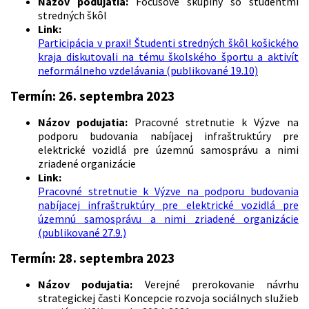
Názov podujatia:
Focusové skupiny so študentmi
stredných škôl
Link:
Participácia v praxi! Študenti stredných škôl košického
kraja diskutovali na tému školského športu a aktivít
neformálneho vzdelávania (publikované 19.10)
Termín: 26. septembra 2023
Názov podujatia:
Pracovné stretnutie k Výzve na
podporu budovania nabíjacej infraštruktúry pre
elektrické vozidlá pre územnú samosprávu a nimi
zriadené organizácie
Link:
Pracovné stretnutie k Výzve na podporu budovania
nabíjacej infraštruktúry pre elektrické vozidlá pre
územnú samosprávu a nimi zriadené organizácie
(publikované 27.9.)
Termín: 28. septembra 2023
Názov podujatia:
Verejné prerokovanie návrhu
strategickej časti Koncepcie rozvoja sociálnych služieb