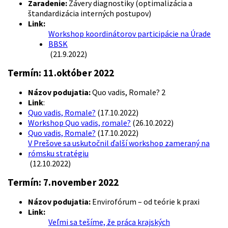
Zaradenie:
Závery diagnostiky (optimalizácia a
štandardizácia interných postupov)
Link:
Workshop koordinátorov participácie na Úrade
BBSK
(21.9.2022)
Termín:
11.október 2022
Názov podujatia:
Quo vadis, Romale? 2
Link
:
Quo vadis, Romale?
(17.10.2022)
Workshop Quo vadis, romale?
(26.10.2022)
Quo vadis, Romale?
(17.10.2022)
V Prešove sa uskutočnil ďalší workshop zameraný na
rómsku stratégiu
(12.10.2022)
Termín:
7.november 2022
Názov podujatia:
Envirofórum – od teórie k praxi
Link:
Veľmi sa tešíme, že práca krajských