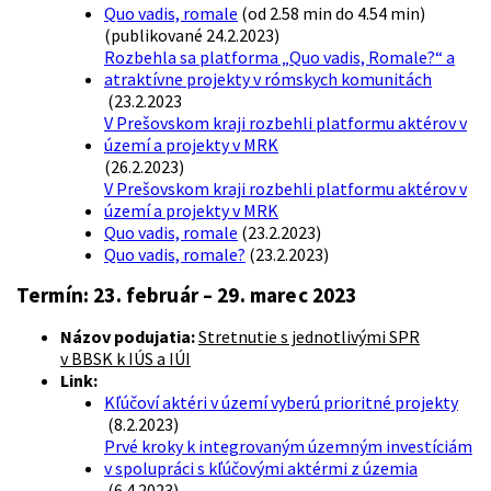
Quo vadis, romale
(od 2.58 min do 4.54 min)
(publikované 24.2.2023)
Rozbehla sa platforma „Quo vadis, Romale?“ a
atraktívne projekty v rómskych komunitách
(23.2.2023
V Prešovskom kraji rozbehli platformu aktérov v
území a projekty v MRK
(26.2.2023)
V Prešovskom kraji rozbehli platformu aktérov v
území a projekty v MRK
Quo vadis, romale
(23.2.2023)
Quo vadis, romale?
(23.2.2023)
Termín:
23. február – 29. marec 2023
Názov podujatia:
Stretnutie s jednotlivými SPR
v BBSK k IÚS a IÚI
Link:
Kľúčoví aktéri v území vyberú prioritné projekty
(8.2.2023)
Prvé kroky k integrovaným územným investíciám
v spolupráci s kľúčovými aktérmi z územia
(6.4.2023)