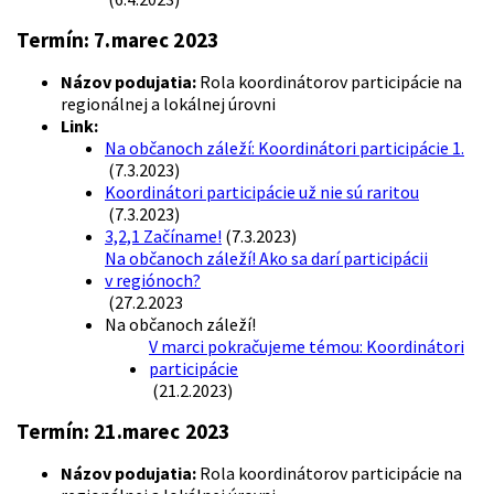
Termín:
7.marec 2023
Názov podujatia:
Rola koordinátorov participácie na
regionálnej a lokálnej úrovni
Link:
Na občanoch záleží: Koordinátori participácie 1.
(7.3.2023)
Koordinátori participácie už nie sú raritou
(7.3.2023)
3,2,1 Začíname!
(7.3.2023)
Na občanoch záleží! Ako sa darí participácii
v regiónoch?
(27.2.2023
Na občanoch záleží!
V marci pokračujeme témou: Koordinátori
participácie
(21.2.2023)
Termín:
21.marec 2023
Názov podujatia:
Rola koordinátorov participácie na