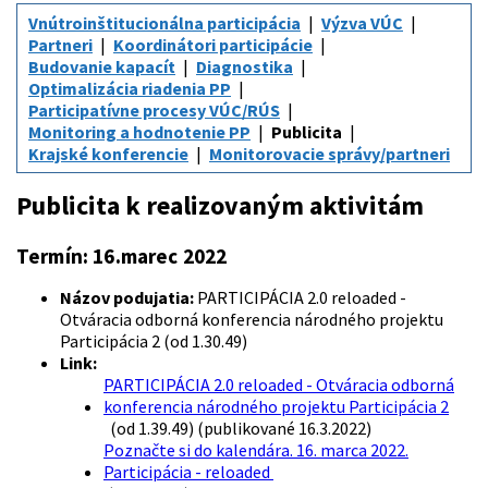
Vnútroinštitucionálna participácia
Výzva VÚC
Partneri
Koordinátori participácie
Budovanie kapacít
Diagnostika
Optimalizácia riadenia PP
Participatívne procesy VÚC/RÚS
Monitoring a hodnotenie PP
Publicita
Krajské konferencie
Monitorovacie správy/partneri
Publicita k realizovaným aktivitám
Termín:
16.marec 2022
Názov podujatia:
PARTICIPÁCIA 2.0 reloaded -
Otváracia odborná konferencia národného projektu
Participácia 2 (od 1.30.49)
Link:
PARTICIPÁCIA 2.0 reloaded - Otváracia odborná
konferencia národného projektu Participácia 2
(od 1.39.49) (publikované 16.3.2022)
Poznačte si do kalendára. 16. marca 2022.
Participácia - reloaded