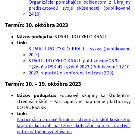
Organizácie pomáhajúce odídencom z Ukrajiny
prediskutovali svoje skúsenosti (publikované
24.10)
Termín: 10. októbra 2023
Názov podujatia:
S PARTI PO CYKLO KRAJI
Link:
S PARTI PO CYKLO KRAJI - výzva (publikované
20.9.)
S PARTI PO CYKLO KRAJI (publikované 28.9)
Týždeň v PSK 41. týždeň 2023 (Publikvoané 12.10.
2023, reportáž o konferencii od času 2.20)
Termín: 10. – 19. októbra 2023
Názov podujatia:
Focusové skupiny sa študentmi
stredných škôl – Participatívne naplnenie platformyy
DOTVORSA.SK
Link:
Participácia v praxi! Študenti stredných škôl košického
kraja diskutovali na tému školského športu a aktivít
neformálneho vzdelávania