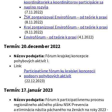
koordinátoriek a koordinátorov participácie sa
naplno rozvíja
(7.11.2022)
ŽSK zorganizoval Envirofórum – od teórie k praxi
(8.11.2022)
Kraj zorganizoval Envirofórum – od teórie k praxi
(9.11.2022)
Envirofórum – od teórie k praxi
(4.1.2022)
Termín:
20.december 2022
Názov podujatia:
Fórum krajskej koncepcie
pohybových aktivít I.
Link:
Participatívne fórum ku krajskej koncepcii
podpory pohybových aktivít
(22.12.2023)
Termín:
17.január 2023
Názov podujatia:
Fórum k participatívnemu procesu
regionálneho akčného plánu NSK Prevencia
a eliminácia násilia páchaného na ženách na roky 2023 -