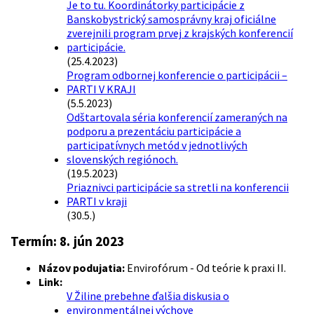
Je to tu. Koordinátorky participácie z
Banskobystrický samosprávny kraj oficiálne
zverejnili program prvej z krajských konferencií
participácie.
(25.4.2023)
Program odbornej konferencie o participácii –
PARTI V KRAJI
(5.5.2023)
Odštartovala séria konferencií zameraných na
podporu a prezentáciu participácie a
participatívnych metód v jednotlivých
slovenských regiónoch.
(19.5.2023)
Priaznivci participácie sa stretli na konferencii
PARTI v kraji
(30.5.)
Termín:
8. jún 2023
Názov podujatia:
Envirofórum - Od teórie k praxi II.
Link:
V Žiline prebehne ďalšia diskusia o
environmentálnej výchove