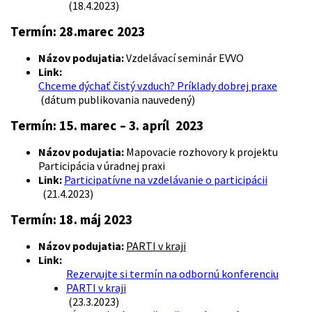
(18.4.2023)
Termín:
28.marec 2023
Názov podujatia:
Vzdelávací seminár EVVO
Link:
Chceme dýchať čistý vzduch? Príklady dobrej praxe
(dátum publikovania nauvedený)
Termín:
15. marec – 3. apríl 2023
Názov podujatia:
Mapovacie rozhovory k projektu
Participácia v úradnej praxi
Link:
Participatívne na vzdelávanie o participácii
(21.4.2023)
Termín:
18. máj 2023
Názov podujatia:
PARTI v kraji
Link:
Rezervujte si termín na odbornú konferenciu
PARTI v kraji
(23.3.2023)