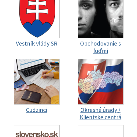
Vestník vlády SR
Obchodovanie s
ľuďmi
Cudzinci
Okresné úrady /
Klientske centrá