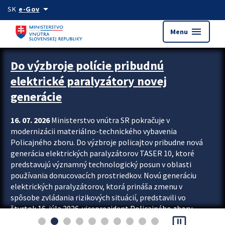
Preskocit na hlavný obsah
arrow_drop_down
SK
e-Gov
menu
Menu
Zastavit automatický posun upútavok
Do výzbroje polície pribudnú
elektrické paralyzátory novej
generácie
16. 07. 2026
Ministerstvo vnútra SR pokračuje v
modernizácii materiálno-technického vybavenia
Policajného zboru. Do výzbroje policajtov pribudne nová
generácia elektrických paralyzátorov TASER 10, ktoré
predstavujú významný technologický posun v oblasti
používania donucovacích prostriedkov. Novú generáciu
elektrických paralyzátorov, ktorá prináša zmenu v
spôsobe zvládania rizikových situácií, predstavili vo
štvrtok 16. júla 2026 viceprezident Policajného zboru
pause_presentation
Rastislav Polakovič a riaditeľ odboru výcviku...