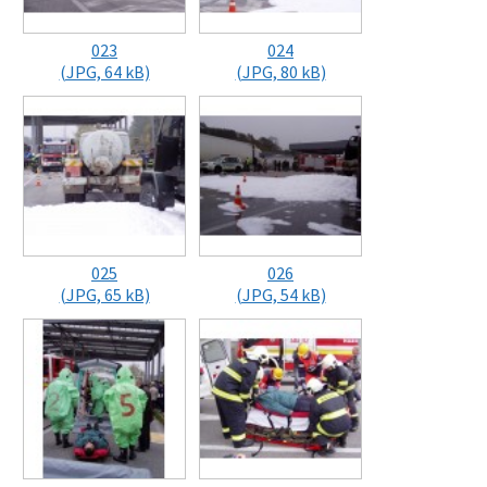
023
024
(JPG, 64 kB)
(JPG, 80 kB)
025
026
(JPG, 65 kB)
(JPG, 54 kB)