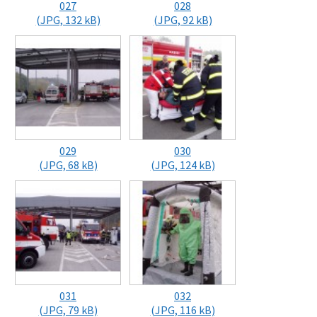
027
028
(JPG, 132 kB)
(JPG, 92 kB)
029
030
(JPG, 68 kB)
(JPG, 124 kB)
031
032
(JPG, 79 kB)
(JPG, 116 kB)