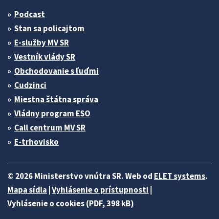
Podcast
Stan sa policajtom
E-služby MV SR
Vestník vlády SR
Obchodovanie s ľuďmi
Cudzinci
Miestna štátna správa
Vládny program ESO
Call centrum MV SR
E-trhovisko
© 2026 Ministerstvo vnútra SR. Web od
ELET systems
.
Mapa sídla
|
Vyhlásenie o prístupnosti
|
Vyhlásenie o cookies (PDF, 398 kB)