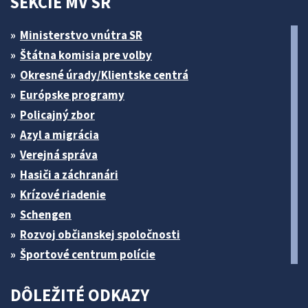
SEKCIE MV SR
Ministerstvo vnútra SR
Štátna komisia pre volby
Okresné úrady/Klientske centrá
Európske programy
Policajný zbor
Azyl a migrácia
Verejná správa
Hasiči a záchranári
Krízové riadenie
Schengen
Rozvoj občianskej spoločnosti
Športové centrum polície
DÔLEŽITÉ ODKAZY