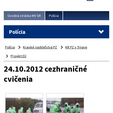
Viac
Úvodná stránka MV SR
Polícia
Polícia
Polícia
Krajské riaditeľstvá PZ
KR PZ v Trnave
Projekt EÚ
24.10.2012 cezhraničné
cvičenia