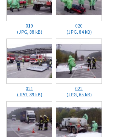
019
020
(JPG, 88 kB)
(JPG, 84 kB)
021
022
(JPG, 89 kB)
(JPG, 65 kB)