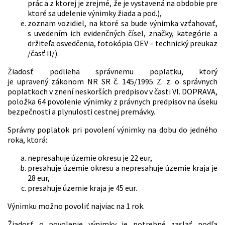
prác a z ktorej je zrejmé, že je vystavená na obdobie pre
ktoré sa udelenie výnimky žiada a pod.),
zoznam vozidiel, na ktoré sa bude výnimka vzťahovať,
s uvedením ich evidenčných čísel, značky, kategórie a
držiteľa osvedčenia, fotokópia OEV – technický preukaz
/časť II/).
Žiadosť podlieha správnemu poplatku, ktorý
je upravený zákonom NR SR č. 145/1995 Z. z. o správnych
poplatkoch v znení neskorších predpisov v časti VI. DOPRAVA,
položka 64 povolenie výnimky z právnych predpisov na úseku
bezpečnosti a plynulosti cestnej premávky.
Správny poplatok pri povolení výnimky na dobu do jedného
roka, ktorá:
nepresahuje územie okresu je 22 eur,
presahuje územie okresu a nepresahuje územie kraja je
28 eur,
presahuje územie kraja je 45 eur.
Výnimku možno povoliť najviac na 1 rok.
Žiadosť o povolenie výnimky je potrebné zaslať podľa