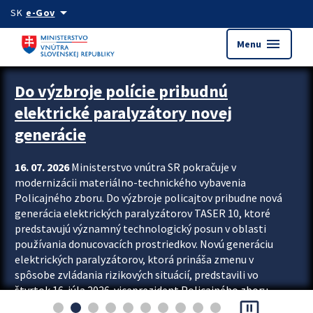
Preskocit na hlavný obsah
arrow_drop_down
SK
e-Gov
menu
Menu
Zastavit automatický posun upútavok
Do výzbroje polície pribudnú
elektrické paralyzátory novej
generácie
16. 07. 2026
Ministerstvo vnútra SR pokračuje v
modernizácii materiálno-technického vybavenia
Policajného zboru. Do výzbroje policajtov pribudne nová
generácia elektrických paralyzátorov TASER 10, ktoré
predstavujú významný technologický posun v oblasti
používania donucovacích prostriedkov. Novú generáciu
elektrických paralyzátorov, ktorá prináša zmenu v
spôsobe zvládania rizikových situácií, predstavili vo
štvrtok 16. júla 2026 viceprezident Policajného zboru
pause_presentation
Rastislav Polakovič a riaditeľ odboru výcviku...