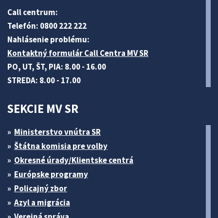
Call centrum:
Telefón: 0800 222 222
Nahlásenie problému:
Kontaktný formulár Call Centra MV SR
PO, UT, ŠT, PIA: 8.00 - 16.00
STREDA: 8.00 - 17.00
SEKCIE MV SR
Ministerstvo vnútra SR
Štátna komisia pre volby
Okresné úrady/Klientske centrá
Európske programy
Policajný zbor
Azyl a migrácia
Verejná správa