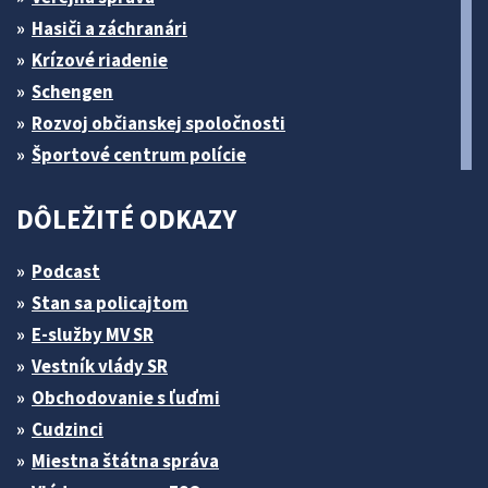
Hasiči a záchranári
Krízové riadenie
Schengen
Rozvoj občianskej spoločnosti
Športové centrum polície
DÔLEŽITÉ ODKAZY
Podcast
Stan sa policajtom
E-služby MV SR
Vestník vlády SR
Obchodovanie s ľuďmi
Cudzinci
Miestna štátna správa