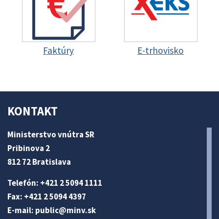
Faktúry
E-trhovisko
KONTAKT
Ministerstvo vnútra SR
Pribinova 2
812 72 Bratislava
Telefón: +421 2 5094 1111
Fax: +421 2 5094 4397
E-mail:
public@minv
.sk