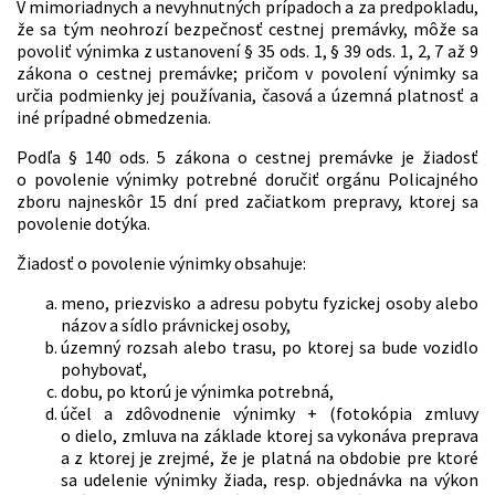
V mimoriadnych a nevyhnutných prípadoch a za predpokladu,
že sa tým neohrozí bezpečnosť cestnej premávky, môže sa
povoliť výnimka z ustanovení § 35 ods. 1, § 39 ods. 1, 2, 7 až 9
zákona o cestnej premávke; pričom v povolení výnimky sa
určia podmienky jej používania, časová a územná platnosť a
iné prípadné obmedzenia.
Podľa § 140 ods. 5 zákona o cestnej premávke je žiadosť
o povolenie výnimky potrebné doručiť orgánu Policajného
zboru najneskôr 15 dní pred začiatkom prepravy, ktorej sa
povolenie dotýka.
Žiadosť o povolenie výnimky obsahuje:
meno, priezvisko a adresu pobytu fyzickej osoby alebo
názov a sídlo právnickej osoby,
územný rozsah alebo trasu, po ktorej sa bude vozidlo
pohybovať,
dobu, po ktorú je výnimka potrebná,
účel a zdôvodnenie výnimky + (fotokópia zmluvy
o dielo, zmluva na základe ktorej sa vykonáva preprava
a z ktorej je zrejmé, že je platná na obdobie pre ktoré
sa udelenie výnimky žiada, resp. objednávka na výkon