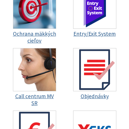
Ochrana mäkkých
Entry/Exit System
cieľov
Call centrum MV
Objednávky
SR