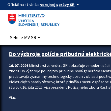
Preskocit na hlavný obsah
arrow_drop_down
verejnej správy SR
Oficiálna stránka
Sekcie MV SR
keyboard_arrow_down
Zastavit automatický posun upútavok
Do výzbroje polície pribudnú elektrick
16. 07. 2026
Ministerstvo vnútra SR pokračuje v modernizáci
zboru. Do výzbroje policajtov pribudne nová generácia elekt
predstavujú významný technologický posun v oblasti použív
elektrických paralyzátorov, ktorá prináša zmenu v spôsobe zvl
štvrtok 16. júla 2026 viceprezident Policajného zboru Rastisla
Viac