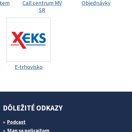
stem
Call centrum MV
Objednávky
SR
E-trhovisko
DÔLEŽITÉ ODKAZY
Podcast
Stan sa policajtom