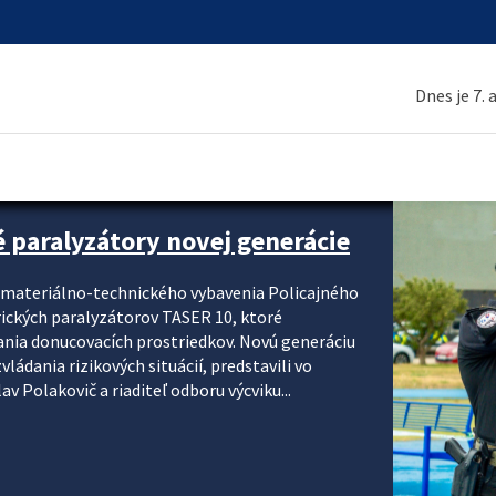
Dnes je 7.
é paralyzátory novej generácie
i materiálno-technického vybavenia Policajného
rických paralyzátorov TASER 10, ktoré
ania donucovacích prostriedkov. Novú generáciu
ádania rizikových situácií, predstavili vo
v Polakovič a riaditeľ odboru výcviku...