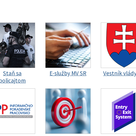
Staň sa
E-služby MV SR
Vestník vlád
policajtom