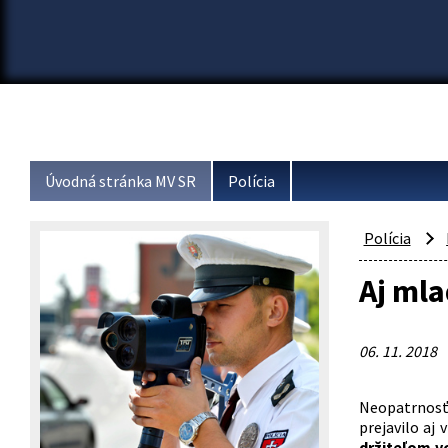
Úvodná stránka MV SR
Polícia
Polícia
Aj ml
06. 11. 2018
Neopatrnosť,
prejavilo aj 
držiteľom v