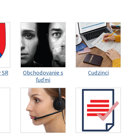
y SR
Obchodovanie s
Cudzinci
ľuďmi