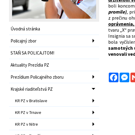
boli koncom
promile)
, p
z prečinu oh
oprávnenia
Úvodná stránka
tvaru „X“ pra
Insignia sa 
Policajný zbor
bola vyčísle
samotných ú
STAŇ SA POLICAJTOM!
venovali ved
Aktuality Prezídia PZ
Facebo
Me
Prezídium Policajného zboru
Krajské riaditeľstvá PZ
KR PZ v Bratislave
KR PZ v Trnave
KR PZ v Nitre