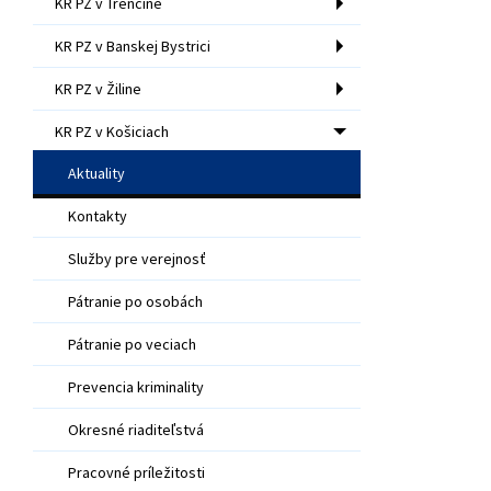
KR PZ v Trenčíne
KR PZ v Banskej Bystrici
KR PZ v Žiline
KR PZ v Košiciach
Aktuality
Kontakty
Služby pre verejnosť
Pátranie po osobách
Pátranie po veciach
Prevencia kriminality
Okresné riaditeľstvá
Pracovné príležitosti