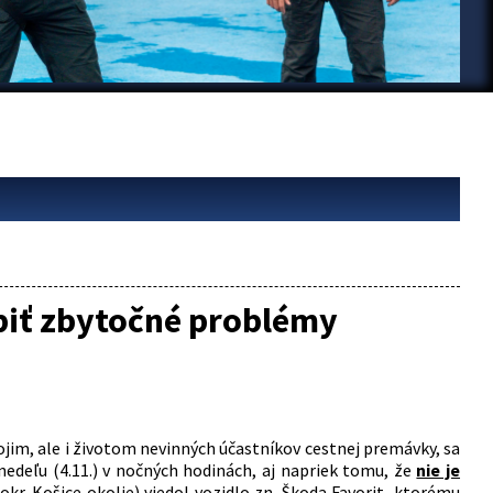
biť zbytočné problémy
im, ale i životom nevinných účastníkov cestnej premávky, sa
 nedeľu (4.11.) v nočných hodinách, aj napriek tomu, že
nie je
okr. Košice okolie) viedol vozidlo zn. Škoda Favorit, ktorému