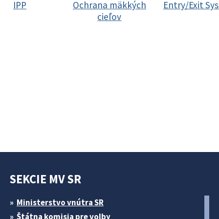
IPP
Ochrana mäkkých
Entry/Exit Sy
cieľov
SEKCIE MV SR
Ministerstvo vnútra SR
Štátna komisia pre volby