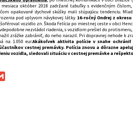
 mesiaca október 2018 zadržané tabuľky s evidenčným číslom, 
ričom opakované dychové skúšky mali stúpajúcu tendenciu. Mlad
rozenia pod vplyvom návykovej látky.
16-ročný Ondrej z okres
,
šoféroval vozidlo zn. Škoda Felícia po miestnej ceste v obci Henc
vdepodobne nezvládol riadenia, s vozidlom prešiel do protismeru, 
snažil zrážke zabrániť, do neho narazil. Pri dopravnej nehode k 
ná na 1.050 eur.
Akákoľvek aktivita polície v snahe ochrániť
častníkov cestnej premávky. Polícia znovu a dôrazne apeluj
eniu vozidla, sledovali situáciu v cestnej premávke a rešpektov
ok
ssenger
Gmail