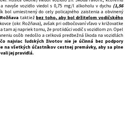
a navyše vozidlo viedol s 0,75 mg/l alkoholu v dychu
(1,56
ík bol umiestnený do cely policajného zaistenia a obvinený
u Rožňava
taktiež
bez toho, aby bol držiteľom vodičského
kovce (okr. Rožňava), avšak pri odbočovaní vľavo v križovatke
a tam aj napriek tomu, že protiidúci vodič s vozidlom zn. Opel
zraneniu osôb nedošlo a celková predbežná škoda na vozidlách
 čo najviac ľudských životov nie je účinná bez podpory
e na všetkých účastníkov cestnej premávky, aby sa plne
ali jej pravidlá.