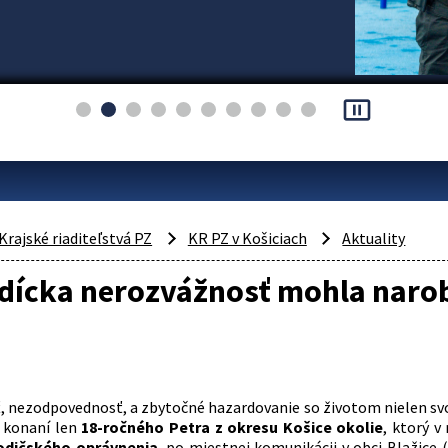
pause_presentation
Krajské riaditeľstvá PZ
KR PZ v Košiciach
Aktuality
adícka nerozvážnosť mohla naro
 nezodpovednosť, a zbytočné hazardovanie so životom nielen svoj
v konaní len
18-ročného Petra z okresu Košice okolie
, ktorý v
odičského oprávnenia
, po miestnej komunikácii v obci Blažice (