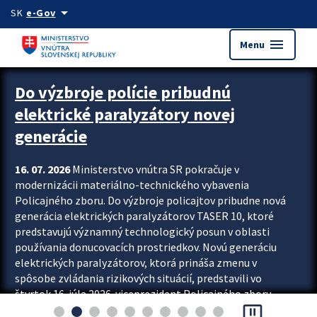
Preskocit na hlavný obsah
arrow_drop_down
SK
e-Gov
menu
Menu
Zastavit automatický posun upútavok
Do výzbroje polície pribudnú
elektrické paralyzátory novej
generácie
16. 07. 2026
Ministerstvo vnútra SR pokračuje v
modernizácii materiálno-technického vybavenia
Policajného zboru. Do výzbroje policajtov pribudne nová
generácia elektrických paralyzátorov TASER 10, ktoré
predstavujú významný technologický posun v oblasti
používania donucovacích prostriedkov. Novú generáciu
elektrických paralyzátorov, ktorá prináša zmenu v
spôsobe zvládania rizikových situácií, predstavili vo
štvrtok 16. júla 2026 viceprezident Policajného zboru
pause_presentation
Rastislav Polakovič a riaditeľ odboru výcviku...