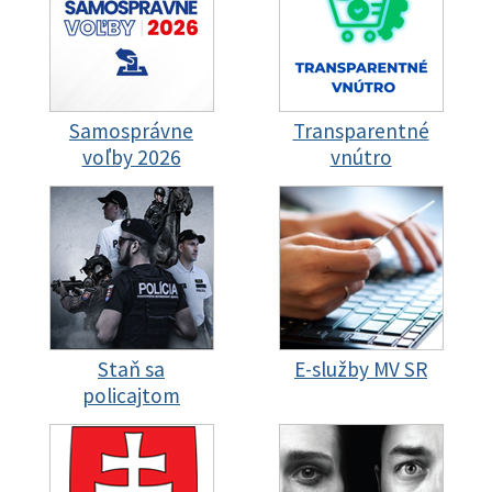
Samosprávne
Transparentné
voľby 2026
vnútro
Staň sa
E-služby MV SR
policajtom