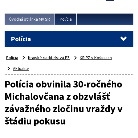
Viac
Úvodná stránka MV SR
Polícia
Polícia
Polícia
Krajské riaditeľstvá PZ
KR PZ v Košiciach
Aktuality
Polícia obvinila 30-ročného
Michalovčana z obzvlášť
závažného zločinu vraždy v
štádiu pokusu