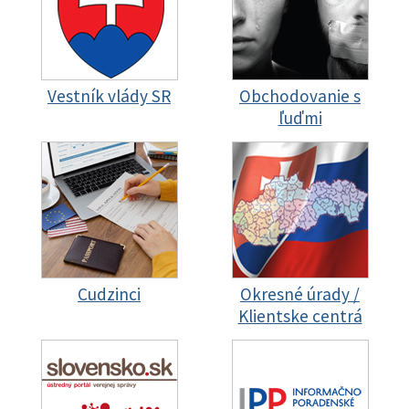
Vestník vlády SR
Obchodovanie s
ľuďmi
Cudzinci
Okresné úrady /
Klientske centrá