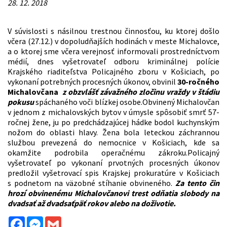
28. 12. 2018
V súvislosti s násilnou trestnou činnosťou, ku ktorej došlo
včera (27.12.) v dopoludňajších hodinách v meste Michalovce,
a o ktorej sme včera verejnosť informovali prostredníctvom
médií, dnes vyšetrovateľ odboru kriminálnej polície
Krajského riaditeľstva Policajného zboru v Košiciach, po
vykonaní potrebných procesných úkonov, obvinil
30-ročného
Michalovčana
z obzvlášť závažného zločinu vraždy v štádiu
pokusu
spáchaného voči blízkej osobe.Obvinený Michalovčan
v jednom z michalovských bytov v úmysle spôsobiť smrť 57-
ročnej žene, ju po predchádzajúcej hádke bodol kuchynským
nožom do oblasti hlavy. Žena bola leteckou záchrannou
službou prevezená do nemocnice v Košiciach, kde sa
okamžite podrobila operačnému zákroku.Policajný
vyšetrovateľ po vykonaní prvotných procesných úkonov
predložil vyšetrovací spis Krajskej prokuratúre v Košiciach
s podnetom na väzobné stíhanie obvineného.
Za tento čin
hrozí obvinenému Michalovčanovi trest odňatia slobody na
dvadsať až dvadsaťpäť rokov alebo na doživotie.
Facebook
Messenger
Gmail