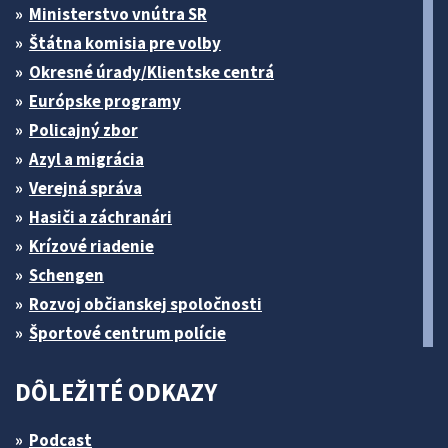
Ministerstvo vnútra SR
Štátna komisia pre volby
Okresné úrady/Klientske centrá
Európske programy
Policajný zbor
Azyl a migrácia
Verejná správa
Hasiči a záchranári
Krízové riadenie
Schengen
Rozvoj občianskej spoločnosti
Športové centrum polície
DÔLEŽITÉ ODKAZY
Podcast