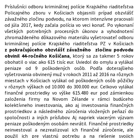
Príslušníci odboru kriminálnej polície Krajského riaditeľstva
Policajného zboru v Košiciach objasnili prípad obzvlášť
závažného zločinu podvodu, na ktorom intenzívne pracovali
od júla 2017, kedy začala polícia vo veci konať. Po vykonaní
všetkých potrebných procesných úkonov a vyhodnotení
zhromaždeného dôkazového materiálu vyšetrovateľ odboru
kriminálnej polície Krajského riaditeľstva PZ v Košiciach
z pokračujúceho obzvlášť závažného zločinu podvodu
obvinil 44-ročného Košičana
, ktorý sa za takmer 5 rokov
obohatil o viac ako 615 tisíc eur. Uviedol do omylu a vylákal
peniaze od 9 poškodených osôb. Podľa doterajšieho
vyšetrovania obvinený muž v rokoch 2011 až 2016 na rôznych
miestach v Košiciach vylákal od poškodených osôb pôžičky
v rôznych výškach od 10.000 do 300.000 eur. Celkovo vylákal
finančné prostriedky vo výške 615.480 eur pod zámienkou
založenia firmy na Novom Zélande v rámci budúceho
kolektívneho investovania, ako aj investovania finančných
prostriedkov a následného zúročenia vložených peňazí do
spoločnosti a iných prísľubov. Aj napriek viacerým výzvam
peniaze poškodeným osobám nevrátil. Finančné prostriedky
neinvestoval a nezrealizoval ich finančné zúročenie, ale
použil ich pre vlastnú potrebu a na riešenie svojich