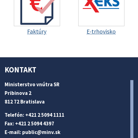
Faktúry
E-trhovisko
KONTAKT
Ministerstvo vnútra SR
Pribinova 2
812 72 Bratislava
Telefón: +421 2 5094 1111
Fax: +421 2 5094 4397
E-mail:
public@minv
.sk