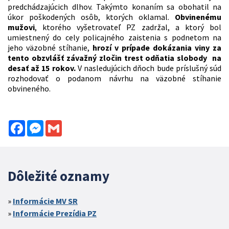
predchádzajúcich dlhov. Takýmto konaním sa obohatil na
úkor poškodených osôb, ktorých oklamal.
Obvinenému
mužovi
, ktorého vyšetrovateľ PZ zadržal, a ktorý bol
umiestnený do cely policajného zaistenia s podnetom na
jeho väzobné stíhanie,
hrozí v prípade dokázania viny za
tento obzvlášť závažný zločin trest odňatia slobody na
desať až 15 rokov.
V nasledujúcich dňoch bude príslušný súd
rozhodovať o podanom návrhu na väzobné stíhanie
obvineného.
Facebook
Messenger
Gmail
Dôležité oznamy
Informácie MV SR
Informácie Prezídia PZ