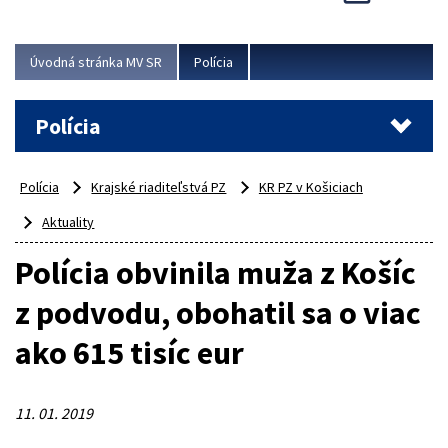
Viac
Úvodná stránka MV SR
Polícia
Polícia
Polícia
Krajské riaditeľstvá PZ
KR PZ v Košiciach
Aktuality
Polícia obvinila muža z Košíc
z podvodu, obohatil sa o viac
ako 615 tisíc eur
11. 01. 2019