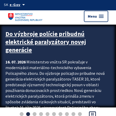
Preskocit na hlavný obsah
arrow_drop_down
SK
e-Gov
menu
Menu
Zastavit automatický posun upútavok
Do výzbroje polície pribudnú
elektrické paralyzátory novej
generácie
16. 07. 2026
Ministerstvo vnútra SR pokračuje v
modernizácii materiálno-technického vybavenia
Policajného zboru. Do výzbroje policajtov pribudne nová
generácia elektrických paralyzátorov TASER 10, ktoré
predstavujú významný technologický posun v oblasti
používania donucovacích prostriedkov. Novú generáciu
elektrických paralyzátorov, ktorá prináša zmenu v
spôsobe zvládania rizikových situácií, predstavili vo
štvrtok 16. júla 2026 viceprezident Policajného zboru
pause_presentation
Rastislav Polakovič a riaditeľ odboru výcviku...