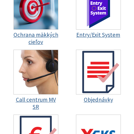
Ochrana mäkkých
Entry/Exit System
cieľov
Call centrum MV
Objednávky
SR