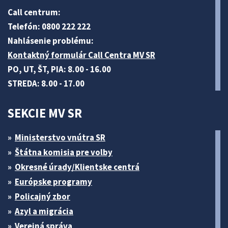
Call centrum:
Telefón: 0800 222 222
Nahlásenie problému:
Kontaktný formulár Call Centra MV SR
PO, UT, ŠT, PIA: 8.00 - 16.00
STREDA: 8.00 - 17.00
SEKCIE MV SR
Ministerstvo vnútra SR
Štátna komisia pre volby
Okresné úrady/Klientske centrá
Európske programy
Policajný zbor
Azyl a migrácia
Verejná správa