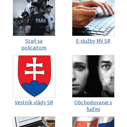
Staň sa
E-služby MV SR
policajtom
Vestník vlády SR
Obchodovanie s
ľuďmi