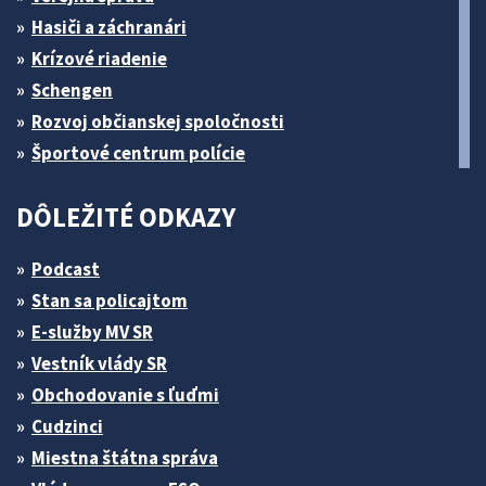
Hasiči a záchranári
Krízové riadenie
Schengen
Rozvoj občianskej spoločnosti
Športové centrum polície
DÔLEŽITÉ ODKAZY
Podcast
Stan sa policajtom
E-služby MV SR
Vestník vlády SR
Obchodovanie s ľuďmi
Cudzinci
Miestna štátna správa