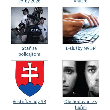
voľby 2026
vnútro
Staň sa
E-služby MV SR
policajtom
Vestník vlády SR
Obchodovanie s
ľuďmi