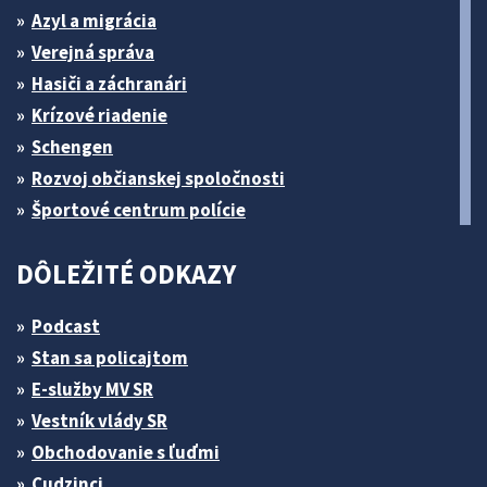
Azyl a migrácia
Verejná správa
Hasiči a záchranári
Krízové riadenie
Schengen
Rozvoj občianskej spoločnosti
Športové centrum polície
DÔLEŽITÉ ODKAZY
Podcast
Stan sa policajtom
E-služby MV SR
Vestník vlády SR
Obchodovanie s ľuďmi
Cudzinci