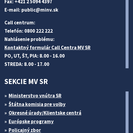
Fax: +421 2 5094 4397
E-mail:
public@minv
.sk
Call centrum:
Telefón: 0800 222 222
Nahlásenie problému:
Kontaktný formulár Call Centra MV SR
PO, UT, ŠT, PIA: 8.00 - 16.00
STREDA: 8.00 - 17.00
SEKCIE MV SR
Ministerstvo vnútra SR
Štátna komisia pre volby
Okresné úrady/Klientske centrá
Európske programy
Policajný zbor