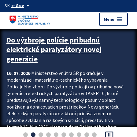
Preskocit na hlavný obsah
arrow_drop_down
SK
e-Gov
menu
Menu
Zastavit automatický posun upútavok
Do výzbroje polície pribudnú
elektrické paralyzátory novej
generácie
16. 07. 2026
Ministerstvo vnútra SR pokračuje v
modernizácii materiálno-technického vybavenia
Policajného zboru. Do výzbroje policajtov pribudne nová
generácia elektrických paralyzátorov TASER 10, ktoré
predstavujú významný technologický posun v oblasti
používania donucovacích prostriedkov. Novú generáciu
elektrických paralyzátorov, ktorá prináša zmenu v
spôsobe zvládania rizikových situácií, predstavili vo
štvrtok 16. júla 2026 viceprezident Policajného zboru
pause_presentation
Rastislav Polakovič a riaditeľ odboru výcviku...