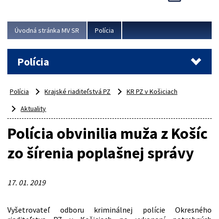
Viac
Úvodná stránka MV SR
Polícia
Polícia
Polícia
Krajské riaditeľstvá PZ
KR PZ v Košiciach
Aktuality
Polícia obvinilia muža z Košíc
zo šírenia poplašnej správy
17. 01. 2019
Vyšetrovateľ odboru kriminálnej polície Okresného