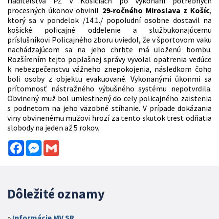
riaditeľstva PZ v Košiciach po vykonaní potrebných
procesných úkonov obvinil
29-ročného Miroslava z Košíc
,
ktorý sa v pondelok /14.1./ popoludní osobne dostavil na
košické policajné oddelenie a službukonajúcemu
príslušníkovi Policajného zboru uviedol, že v športovom vaku
nachádzajúcom sa na jeho chrbte má uloženú bombu.
Rozšírením tejto poplašnej správy vyvolal opatrenia vedúce
k nebezpečenstvu vážneho znepokojenia, následkom čoho
boli osoby z objektu evakuované. Vykonanými úkonmi sa
prítomnosť nástražného výbušného systému nepotvrdila.
Obvinený muž bol umiestnený do cely policajného zaistenia
s podnetom na jeho väzobné stíhanie. V prípade dokázania
viny obvinenému mužovi hrozí za tento skutok trest odňatia
slobody na jeden až 5 rokov.
Facebook
Messenger
Gmail
Dôležité oznamy
Informácie MV SR