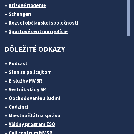
Krízové riadenie
Schengen
Rozvoj občianskej spoločnosti
Športové centrum polície
DÔLEŽITÉ ODKAZY
Podcast
Stan sa policajtom
E-služby MV SR
Vestník vlády SR
Obchodovanie s ľuďmi
Cudzinci
Miestna štátna správa
Vládny program ESO
Call centrum MV SR