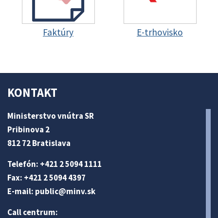
Faktúry
E-trhovisko
KONTAKT
Ministerstvo vnútra SR
Pribinova 2
812 72 Bratislava
Telefón: +421 2 5094 1111
Fax: +421 2 5094 4397
E-mail:
public@minv
.sk
Call centrum: