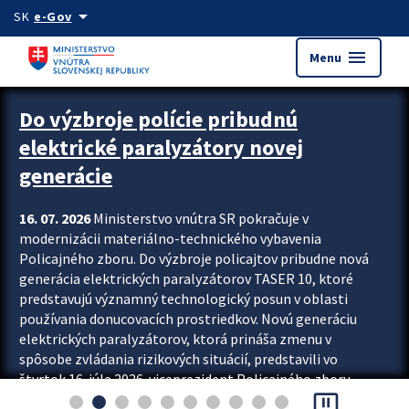
Preskocit na hlavný obsah
arrow_drop_down
SK
e-Gov
menu
Menu
Zastavit automatický posun upútavok
Do výzbroje polície pribudnú
elektrické paralyzátory novej
generácie
16. 07. 2026
Ministerstvo vnútra SR pokračuje v
modernizácii materiálno-technického vybavenia
Policajného zboru. Do výzbroje policajtov pribudne nová
generácia elektrických paralyzátorov TASER 10, ktoré
predstavujú významný technologický posun v oblasti
používania donucovacích prostriedkov. Novú generáciu
elektrických paralyzátorov, ktorá prináša zmenu v
spôsobe zvládania rizikových situácií, predstavili vo
štvrtok 16. júla 2026 viceprezident Policajného zboru
pause_presentation
Rastislav Polakovič a riaditeľ odboru výcviku...