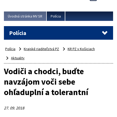
Viac
Úvodná stránka MV SR
Polícia
Polícia
Polícia
Krajské riaditeľstvá PZ
KR PZ v Košiciach
Aktuality
Vodiči a chodci, buďte
navzájom voči sebe
ohľaduplní a tolerantní
27. 09. 2018