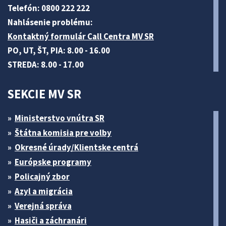
Telefón: 0800 222 222
Nahlásenie problému:
Kontaktný formulár Call Centra MV SR
PO, UT, ŠT, PIA: 8.00 - 16.00
STREDA: 8.00 - 17.00
SEKCIE MV SR
Ministerstvo vnútra SR
Štátna komisia pre volby
Okresné úrady/Klientske centrá
Európske programy
Policajný zbor
Azyl a migrácia
Verejná správa
Hasiči a záchranári