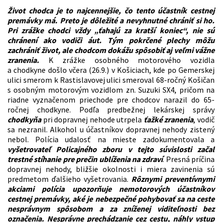
Život chodca je to najcennejšie, čo tento účastník cestnej
premávky má. Preto je dôležité a nevyhnutné chrániť si ho.
Pri zrážke chodci vždy „ťahajú za kratší koniec“, nie sú
chránení ako vodiči áut. Tým pokrčené plechy môžu
zachrániť život, ale chodcom dokážu spôsobiť aj veľmi vážne
zranenia.
K zrážke osobného motorového vozidla
a chodkyne došlo včera (26.9.) v Košiciach, kde po Gemerskej
ulici smerom k Rastislavovej ulici smeroval 68-ročný Košičan
s osobným motorovým vozidlom zn. Suzuki SX4, pričom na
riadne vyznačenom priechode pre chodcov narazil do 65-
ročnej chodkyne. Podľa predbežnej lekárskej správy
chodkyňa
pri dopravnej nehode utrpela
ťažké zranenia
, vodič
sa nezranil. Alkohol u účastníkov dopravnej nehody zistený
nebol. Polícia udalosť na mieste zadokumentovala a
vyšetrovateľ Policajného zboru v tejto súvislosti začal
trestné stíhanie pre prečin ublíženia na zdraví
. Presná príčina
dopravnej nehody, bližšie okolnosti i miera zavinenia sú
predmetom ďalšieho vyšetrovania.
Rôznymi preventívnymi
akciami polícia upozorňuje nemotorových účastníkov
cestnej premávky, aké je nebezpečné pohybovať sa na ceste
nesprávnym spôsobom a za zníženej viditeľnosti bez
označenia. Nesprávne prechádzanie cez cestu, náhly vstup