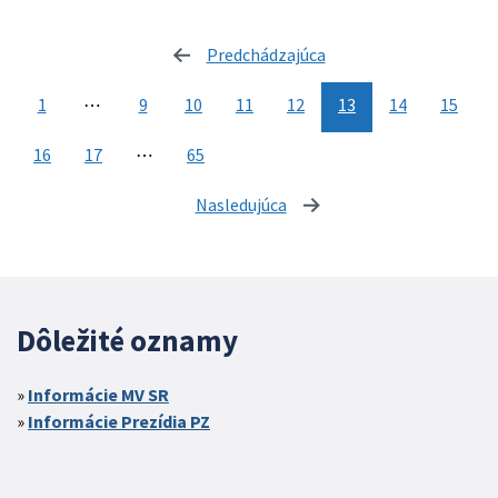
Predchádzajúca
stránka
1
⋯
9
10
11
12
13
14
15
16
17
⋯
65
Nasledujúca
stránka
Dôležité oznamy
Informácie MV SR
Informácie Prezídia PZ