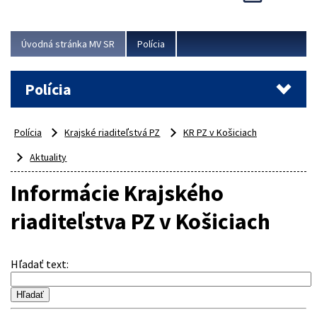
Viac
Úvodná stránka MV SR
Polícia
Polícia
Polícia
Krajské riaditeľstvá PZ
KR PZ v Košiciach
Aktuality
Informácie Krajského
riaditeľstva PZ v Košiciach
Hľadať text
: