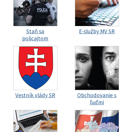
Staň sa
E-služby MV SR
policajtom
Vestník vlády SR
Obchodovanie s
ľuďmi