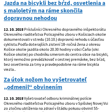
Jazda na bicykli bez bŕzd, osvetlenia a
s maloletým na ráme skončila
dopravnou nehodou
12. 10. 2018
Príslušníci Okresného dopravného inšpektorátu
Okresného riaditeľstva Policajného zboru v Košiciach okolie
dokumentovali v stredu (10.10.) dopravnú nehodu s účasťou
cyklistu.Podľa doterajších zistení 18-ročná žena z okresu
Košice okolie jazdila okolo 20.30 hodiny v obci Čaňa (okr.
Košice okolie) po chodníku smerom do centra obce na bicykli,
ktorý nemožno prevádzkovať v cestnej premávke, bez bŕzd,
bez osvetlenia za tmy a pravdepodobne na ráme bicykla
viezla...
Za útok nožom ho vyšetrovateľ
„odmenil“ obvinením
12. 10. 2018
Vyšetrovateľ odboru kriminálnej polície
Okresného riaditeľstva Policajného zboru v Spišskej Novej Vsi
zo zločinu ublíženia na zdraví v štádiu pokusu obvinil 55-