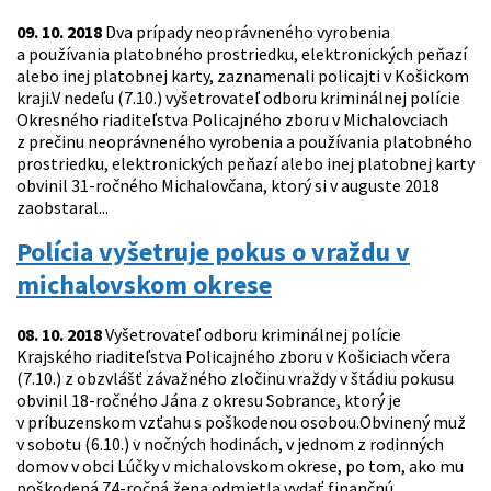
09. 10. 2018
Dva prípady neoprávneného vyrobenia
a používania platobného prostriedku, elektronických peňazí
alebo inej platobnej karty, zaznamenali policajti v Košickom
kraji.V nedeľu (7.10.) vyšetrovateľ odboru kriminálnej polície
Okresného riaditeľstva Policajného zboru v Michalovciach
z prečinu neoprávneného vyrobenia a používania platobného
prostriedku, elektronických peňazí alebo inej platobnej karty
obvinil 31-ročného Michalovčana, ktorý si v auguste 2018
zaobstaral...
Polícia vyšetruje pokus o vraždu v
michalovskom okrese
08. 10. 2018
Vyšetrovateľ odboru kriminálnej polície
Krajského riaditeľstva Policajného zboru v Košiciach včera
(7.10.) z obzvlášť závažného zločinu vraždy v štádiu pokusu
obvinil 18-ročného Jána z okresu Sobrance, ktorý je
v príbuzenskom vzťahu s poškodenou osobou.Obvinený muž
v sobotu (6.10.) v nočných hodinách, v jednom z rodinných
domov v obci Lúčky v michalovskom okrese, po tom, ako mu
poškodená 74-ročná žena odmietla vydať finančnú