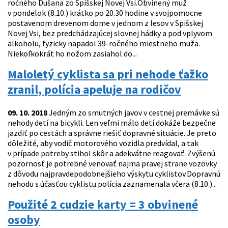
ročného Dušana zo Spišskej Novej Vsi.Obvinený muž
v pondelok (8.10.) krátko po 20.30 hodine v svojpomocne
postavenom drevenom dome v jednom z lesov v Spišskej
Novej Vsi, bez predchádzajúcej slovnej hádky a pod vplyvom
alkoholu, fyzicky napadol 39-ročného miestneho muža.
Niekoľkokrát ho nožom zasiahol do...
Maloletý cyklista sa pri nehode ťažko
zranil, polícia apeluje na rodičov
09. 10. 2018
Jedným zo smutných javov v cestnej premávke sú
nehody detí na bicykli. Len veľmi málo detí dokáže bezpečne
jazdiť po cestách a správne riešiť dopravné situácie. Je preto
dôležité, aby vodič motorového vozidla predvídal, a tak
v prípade potreby stihol skôr a adekvátne reagovať. Zvýšenú
pozornosť je potrebné venovať najmä pravej strane vozovky
z dôvodu najpravdepodobnejšieho výskytu cyklistov.Dopravnú
nehodu s účasťou cyklistu polícia zaznamenala včera (8.10.)...
Použité 2 cudzie karty = 3 obvinené
osoby