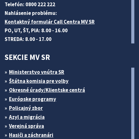
Telefón: 0800 222 222
Nahlásenie problému:
Kontaktný formulár Call Centra MV SR
PO, UT, ŠT, PIA: 8.00 - 16.00
STREDA: 8.00 - 17.00
SEKCIE MV SR
Ministerstvo vnútra SR
Štátna komisia pre volby
Okresné úrady/Klientske centrá
Európske programy
Policajný zbor
Azyl a migrácia
Verejná správa
Hasiči a záchranári