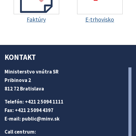
Faktúry
E-trhovisko
KONTAKT
Ministerstvo vnútra SR
Pribinova 2
812 72 Bratislava
Telefón: +421 2 5094 1111
Fax: +421 2 5094 4397
E-mail:
public@minv
.sk
Call centrum: