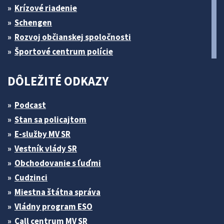
Krízové riadenie
Schengen
Rozvoj občianskej spoločnosti
Športové centrum polície
DÔLEŽITÉ ODKAZY
Podcast
Stan sa policajtom
E-služby MV SR
Vestník vlády SR
Obchodovanie s ľuďmi
Cudzinci
Miestna štátna správa
Vládny program ESO
Call centrum MV SR