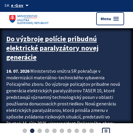
Preskocit na hlavný obsah
arrow_drop_down
SK
e-Gov
menu
Menu
Zastavit automatický posun upútavok
Do výzbroje polície pribudnú
elektrické paralyzátory novej
generácie
16. 07. 2026
Ministerstvo vnútra SR pokračuje v
modernizácii materiálno-technického vybavenia
Policajného zboru. Do výzbroje policajtov pribudne nová
generácia elektrických paralyzátorov TASER 10, ktoré
predstavujú významný technologický posun v oblasti
používania donucovacích prostriedkov. Novú generáciu
elektrických paralyzátorov, ktorá prináša zmenu v
spôsobe zvládania rizikových situácií, predstavili vo
štvrtok 16. júla 2026 viceprezident Policajného zboru
pause_presentation
Rastislav Polakovič a riaditeľ odboru výcviku...