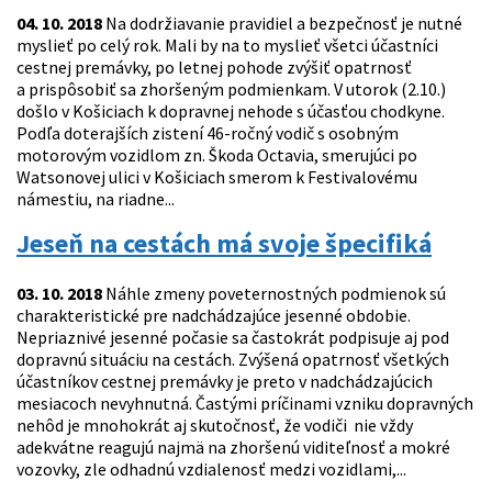
04. 10. 2018
Na dodržiavanie pravidiel a bezpečnosť je nutné
myslieť po celý rok. Mali by na to myslieť všetci účastníci
cestnej premávky, po letnej pohode zvýšiť opatrnosť
a prispôsobiť sa zhoršeným podmienkam. V utorok (2.10.)
došlo v Košiciach k dopravnej nehode s účasťou chodkyne.
Podľa doterajších zistení 46-ročný vodič s osobným
motorovým vozidlom zn. Škoda Octavia, smerujúci po
Watsonovej ulici v Košiciach smerom k Festivalovému
námestiu, na riadne...
Jeseň na cestách má svoje špecifiká
03. 10. 2018
Náhle zmeny poveternostných podmienok sú
charakteristické pre nadchádzajúce jesenné obdobie.
Nepriaznivé jesenné počasie sa častokrát podpisuje aj pod
dopravnú situáciu na cestách. Zvýšená opatrnosť všetkých
účastníkov cestnej premávky je preto v nadchádzajúcich
mesiacoch nevyhnutná. Častými príčinami vzniku dopravných
nehôd je mnohokrát aj skutočnosť, že vodiči nie vždy
adekvátne reagujú najmä na zhoršenú viditeľnosť a mokré
vozovky, zle odhadnú vzdialenosť medzi vozidlami,...