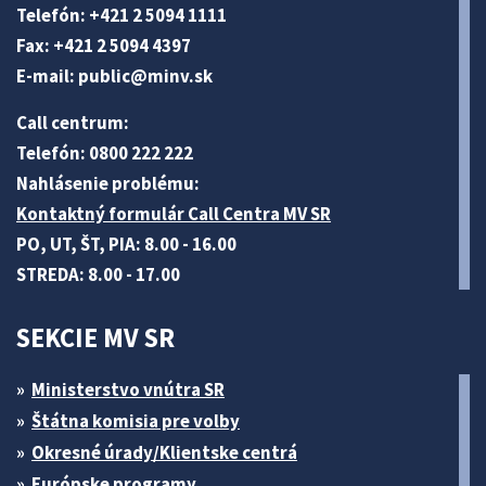
Telefón: +421 2 5094 1111
Fax: +421 2 5094 4397
E-mail:
public@minv
.sk
Call centrum:
Telefón: 0800 222 222
Nahlásenie problému:
Kontaktný formulár Call Centra MV SR
PO, UT, ŠT, PIA: 8.00 - 16.00
STREDA: 8.00 - 17.00
SEKCIE MV SR
Ministerstvo vnútra SR
Štátna komisia pre volby
Okresné úrady/Klientske centrá
Európske programy