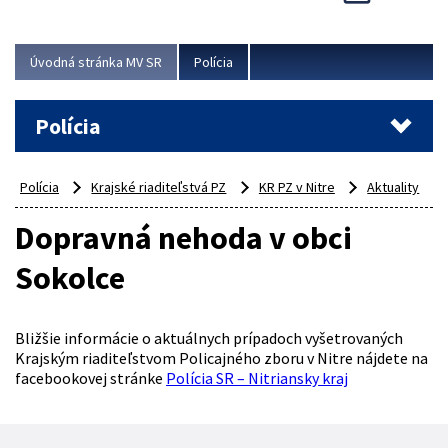
Viac
Úvodná stránka MV SR
Polícia
Polícia
Polícia
Krajské riaditeľstvá PZ
KR PZ v Nitre
Aktuality
Dopravná nehoda v obci
Sokolce
Bližšie informácie o aktuálnych prípadoch vyšetrovaných
Krajským riaditeľstvom Policajného zboru v Nitre nájdete na
facebookovej stránke
Polícia SR – Nitriansky kraj