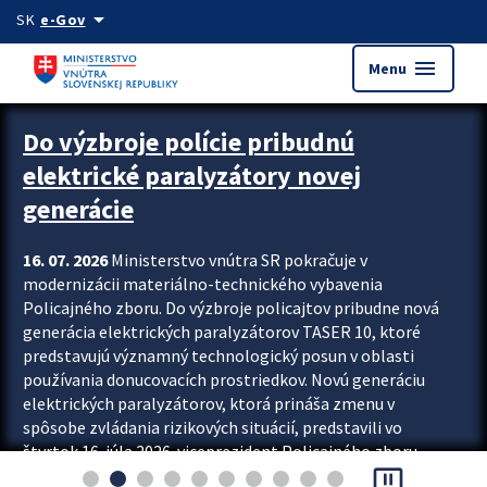
Preskocit na hlavný obsah
arrow_drop_down
SK
e-Gov
menu
Menu
Zastavit automatický posun upútavok
Do výzbroje polície pribudnú
elektrické paralyzátory novej
generácie
16. 07. 2026
Ministerstvo vnútra SR pokračuje v
modernizácii materiálno-technického vybavenia
Policajného zboru. Do výzbroje policajtov pribudne nová
generácia elektrických paralyzátorov TASER 10, ktoré
predstavujú významný technologický posun v oblasti
používania donucovacích prostriedkov. Novú generáciu
elektrických paralyzátorov, ktorá prináša zmenu v
spôsobe zvládania rizikových situácií, predstavili vo
štvrtok 16. júla 2026 viceprezident Policajného zboru
pause_presentation
Rastislav Polakovič a riaditeľ odboru výcviku...