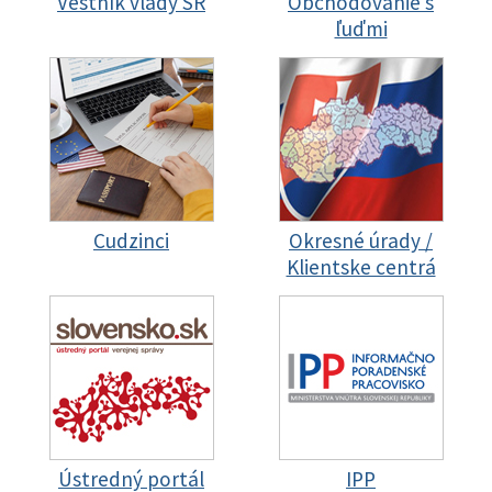
Vestník vlády SR
Obchodovanie s
ľuďmi
Cudzinci
Okresné úrady /
Klientske centrá
Ústredný portál
IPP