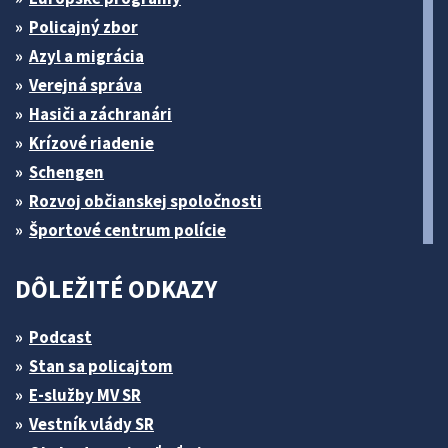
Policajný zbor
Azyl a migrácia
Verejná správa
Hasiči a záchranári
Krízové riadenie
Schengen
Rozvoj občianskej spoločnosti
Športové centrum polície
DÔLEŽITÉ ODKAZY
Podcast
Stan sa policajtom
E-služby MV SR
Vestník vlády SR