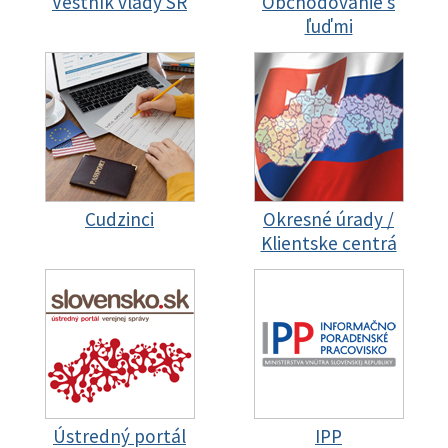
Vestník vlády SR
Obchodovanie s
ľuďmi
Cudzinci
Okresné úrady /
Klientske centrá
Ústredný portál
IPP