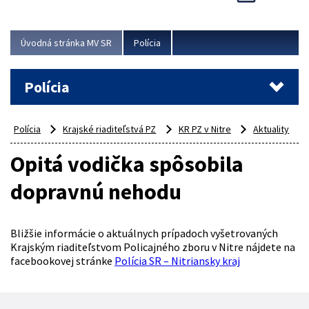
Viac
Úvodná stránka MV SR
Polícia
Polícia
Polícia
Krajské riaditeľstvá PZ
KR PZ v Nitre
Aktuality
Opitá vodička spôsobila
dopravnú nehodu
Bližšie informácie o aktuálnych prípadoch vyšetrovaných
Krajským riaditeľstvom Policajného zboru v Nitre nájdete na
facebookovej stránke
Polícia SR – Nitriansky kraj