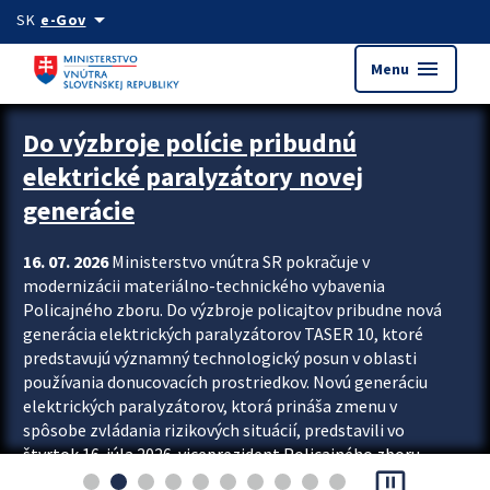
Preskocit na hlavný obsah
arrow_drop_down
SK
e-Gov
menu
Menu
Zastavit automatický posun upútavok
Do výzbroje polície pribudnú
elektrické paralyzátory novej
generácie
16. 07. 2026
Ministerstvo vnútra SR pokračuje v
modernizácii materiálno-technického vybavenia
Policajného zboru. Do výzbroje policajtov pribudne nová
generácia elektrických paralyzátorov TASER 10, ktoré
predstavujú významný technologický posun v oblasti
používania donucovacích prostriedkov. Novú generáciu
elektrických paralyzátorov, ktorá prináša zmenu v
spôsobe zvládania rizikových situácií, predstavili vo
štvrtok 16. júla 2026 viceprezident Policajného zboru
pause_presentation
Rastislav Polakovič a riaditeľ odboru výcviku...