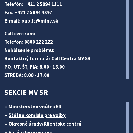
Telefón: +421 2 5094 1111
Fax: +421 2 5094 4397
E-mail:
public@minv
.sk
Call centrum:
Telefón: 0800 222 222
Nahlásenie problému:
Kontaktný formulár Call Centra MV SR
PO, UT, ŠT, PIA: 8.00 - 16.00
STREDA: 8.00 - 17.00
SEKCIE MV SR
Ministerstvo vnútra SR
Štátna komisia pre volby
Okresné úrady/Klientske centrá
Európske programy