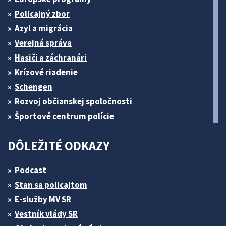
Policajný zbor
Azyl a migrácia
Verejná správa
Hasiči a záchranári
Krízové riadenie
Schengen
Rozvoj občianskej spoločnosti
Športové centrum polície
DÔLEŽITÉ ODKAZY
Podcast
Stan sa policajtom
E-služby MV SR
Vestník vlády SR