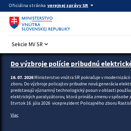
Preskocit na hlavný obsah
arrow_drop_down
verejnej správy SR
Oficiálna stránka
Sekcie MV SR
keyboard_arrow_down
Zastavit automatický posun upútavok
Do výzbroje polície pribudnú elektrick
16. 07. 2026
Ministerstvo vnútra SR pokračuje v modernizáci
zboru. Do výzbroje policajtov pribudne nová generácia elekt
predstavujú významný technologický posun v oblasti použív
elektrických paralyzátorov, ktorá prináša zmenu v spôsobe zvl
štvrtok 16. júla 2026 viceprezident Policajného zboru Rastisla
Viac