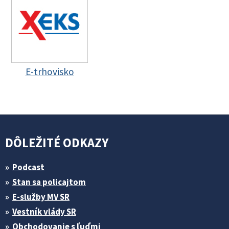
E-trhovisko
DÔLEŽITÉ ODKAZY
Podcast
Stan sa policajtom
E-služby MV SR
Vestník vlády SR
Obchodovanie s ľuďmi