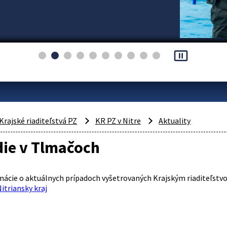
pause_presentation
Krajské riaditeľstvá PZ
KR PZ v Nitre
Aktuality
die v Tlmačoch
rmácie o aktuálnych prípadoch vyšetrovaných Krajským riaditeľstv
Nitriansky kraj