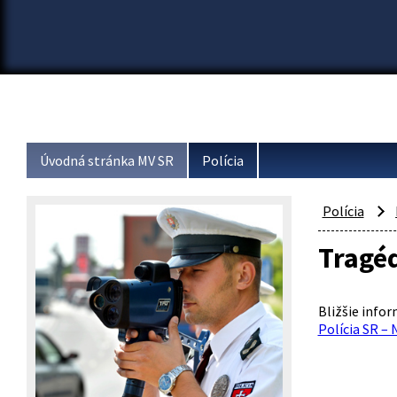
Úvodná stránka MV SR
Polícia
Polícia
Tragé
Bližšie info
Polícia SR – 