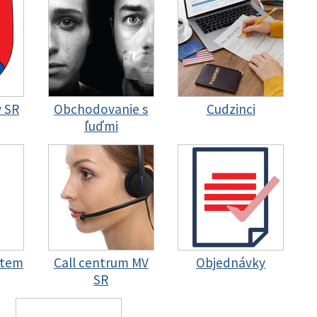
y SR
Obchodovanie s
Cudzinci
ľuďmi
stem
Call centrum MV
Objednávky
SR