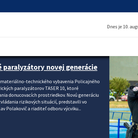
Dnes je 10. au
é paralyzátory novej generácie
i materiálno-technického vybavenia Policajného
rických paralyzátorov TASER 10, ktoré
ania donucovacích prostriedkov. Novú generáciu
ádania rizikových situácií, predstavili vo
v Polakovič a riaditeľ odboru výcviku...