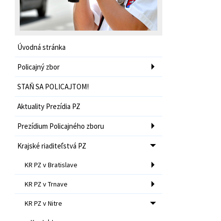
Úvodná stránka
Policajný zbor
STAŇ SA POLICAJTOM!
Aktuality Prezídia PZ
Prezídium Policajného zboru
Krajské riaditeľstvá PZ
KR PZ v Bratislave
KR PZ v Trnave
KR PZ v Nitre