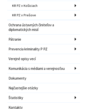
KR PZ v Košiciach
KR PZ v Prešove
Ochrana ústavných činiteľov a
diplomatických misií
Pátranie
Prevencia kriminality P PZ
Verejné opisy vecí
Komunikácia s médiami a verejnosťou
Dokumenty
Najčastejšie otázky
Štatistiky
Kontakty