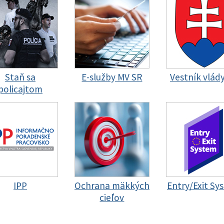
Staň sa
E-služby MV SR
Vestník vlád
policajtom
IPP
Ochrana mäkkých
Entry/Exit Sy
cieľov