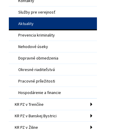
Kontakty
Služby pre verejnosť
Aktuality
Prevencia kriminality
Nehodové úseky
Dopravné obmedzenia
Okresné riaditeľstvá
Pracovné príležitosti
Hospodárenie a financie
KR PZ v Trenčíne
KR PZ v Banskej Bystrici
KR PZ v Žiline