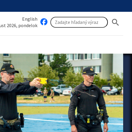
English
search
gust 2026, pondelok