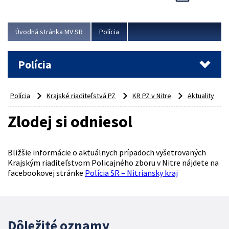
Viac
Úvodná stránka MV SR
Polícia
Polícia
Polícia
Krajské riaditeľstvá PZ
KR PZ v Nitre
Aktuality
Zlodej si odniesol
Bližšie informácie o aktuálnych prípadoch vyšetrovaných
Krajským riaditeľstvom Policajného zboru v Nitre nájdete na
facebookovej stránke
Polícia SR – Nitriansky kraj
Dôležité oznamy