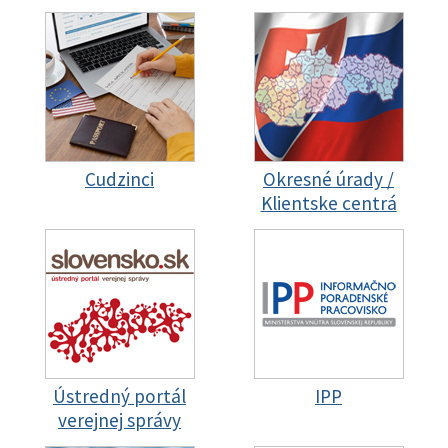
Cudzinci
Okresné úrady /
Klientske centrá
Ústredný portál
IPP
verejnej správy