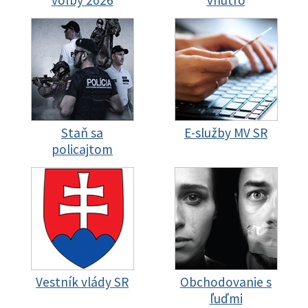
voľby 2026
vnútro
Staň sa
E-služby MV SR
policajtom
Vestník vlády SR
Obchodovanie s
ľuďmi