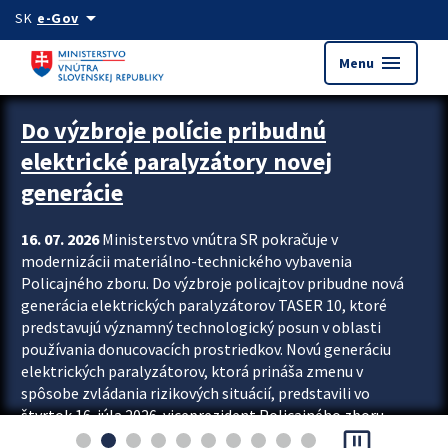
Preskocit na hlavný obsah
arrow_drop_down
SK
e-Gov
menu
Menu
Zastavit automatický posun upútavok
Do výzbroje polície pribudnú
elektrické paralyzátory novej
generácie
16. 07. 2026
Ministerstvo vnútra SR pokračuje v
modernizácii materiálno-technického vybavenia
Policajného zboru. Do výzbroje policajtov pribudne nová
generácia elektrických paralyzátorov TASER 10, ktoré
predstavujú významný technologický posun v oblasti
používania donucovacích prostriedkov. Novú generáciu
elektrických paralyzátorov, ktorá prináša zmenu v
spôsobe zvládania rizikových situácií, predstavili vo
štvrtok 16. júla 2026 viceprezident Policajného zboru
pause_presentation
Rastislav Polakovič a riaditeľ odboru výcviku...