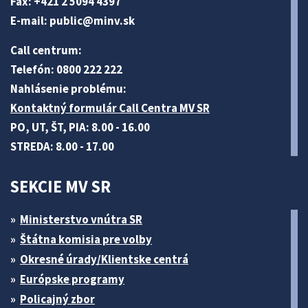
Fax: +421 2 5094 4397
E-mail:
public@minv
.sk
Call centrum:
Telefón: 0800 222 222
Nahlásenie problému:
Kontaktný formulár Call Centra MV SR
PO, UT, ŠT, PIA: 8.00 - 16.00
STREDA: 8.00 - 17.00
SEKCIE MV SR
Ministerstvo vnútra SR
Štátna komisia pre volby
Okresné úrady/Klientske centrá
Európske programy
Policajný zbor