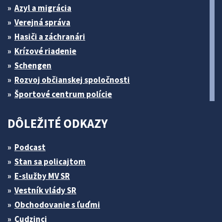
Azyl a migrácia
Verejná správa
Hasiči a záchranári
Krízové riadenie
Schengen
Rozvoj občianskej spoločnosti
Športové centrum polície
DÔLEŽITÉ ODKAZY
Podcast
Stan sa policajtom
E-služby MV SR
Vestník vlády SR
Obchodovanie s ľuďmi
Cudzinci