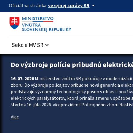
Preskocit na hlavný obsah
arrow_drop_down
verejnej správy SR
Oficiálna stránka
Sekcie MV SR
keyboard_arrow_down
Zastavit automatický posun upútavok
Do výzbroje polície pribudnú elektrick
16. 07. 2026
Ministerstvo vnútra SR pokračuje v modernizáci
zboru. Do výzbroje policajtov pribudne nová generácia elekt
predstavujú významný technologický posun v oblasti použív
elektrických paralyzátorov, ktorá prináša zmenu v spôsobe zvl
štvrtok 16. júla 2026 viceprezident Policajného zboru Rastisla
Viac