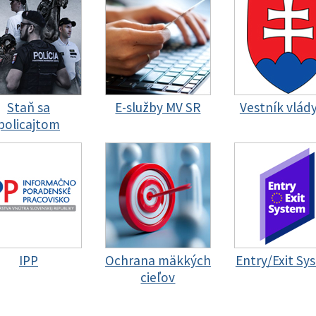
Staň sa
E-služby MV SR
Vestník vlád
policajtom
IPP
Ochrana mäkkých
Entry/Exit Sy
cieľov