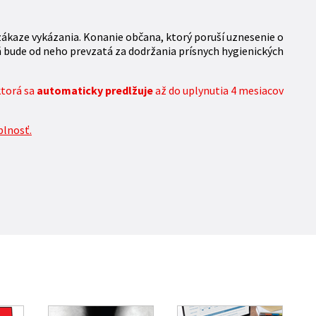
zákaze vykázania. Konanie občana, ktorý poruší uznesenie o
ň bude od neho prevzatá za dodržania prísnych hygienických
ktorá sa
automaticky predlžuje
až do uplynutia 4 mesiacov
plnosť.