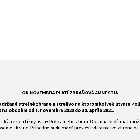
OD NOVEMBRA
PLATÍ
ZBR
AŇOVÁ
AMNESTIA
ržané strelné zbrane a strelivo na ktoromkoľvek útvare Polic
na obdobie od 1. novembra 2020 do 30. apríla 2021.
tický a expertízny ústav Policajného zboru. Občania budú mať mož
osenie zbrane. Prípadne budú môcť previesť vlastníctvo zbrane na 