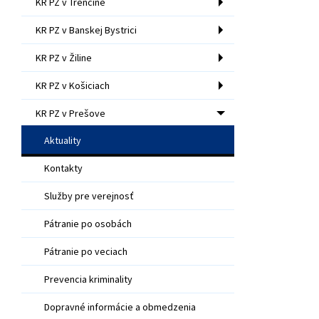
KR PZ v Trenčíne
KR PZ v Banskej Bystrici
KR PZ v Žiline
KR PZ v Košiciach
KR PZ v Prešove
Aktuality
Kontakty
Služby pre verejnosť
Pátranie po osobách
Pátranie po veciach
Prevencia kriminality
Dopravné informácie a obmedzenia