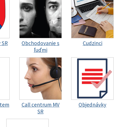
y SR
Obchodovanie s
Cudzinci
ľuďmi
stem
Call centrum MV
Objednávky
SR