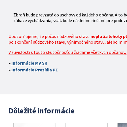
Zbraň bude prevzatá do úschovy od každého občana. A to be
zákaze vychádzania, však bude následne riešené pre podozr
Upozorňujeme, že počas núdzového stavu
neplatia lehoty 
po skončení núdzového stavu, výnimočného stavu, alebo mimor
V súvislosti s touto skutočnosťou žiadame všetkých občanov, k
Informácie MV SR
Informácie Prezídia PZ
Dôležité informácie