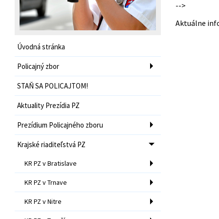
-->
Aktuálne inf
Úvodná stránka
Policajný zbor
STAŇ SA POLICAJTOM!
Aktuality Prezídia PZ
Prezídium Policajného zboru
Krajské riaditeľstvá PZ
KR PZ v Bratislave
KR PZ v Trnave
KR PZ v Nitre