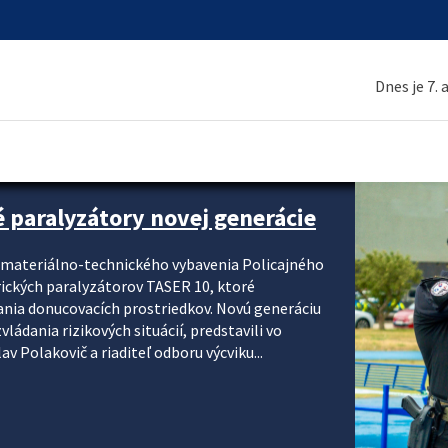
Dnes je 7.
é paralyzátory novej generácie
i materiálno-technického vybavenia Policajného
rických paralyzátorov TASER 10, ktoré
ania donucovacích prostriedkov. Novú generáciu
ádania rizikových situácií, predstavili vo
v Polakovič a riaditeľ odboru výcviku...