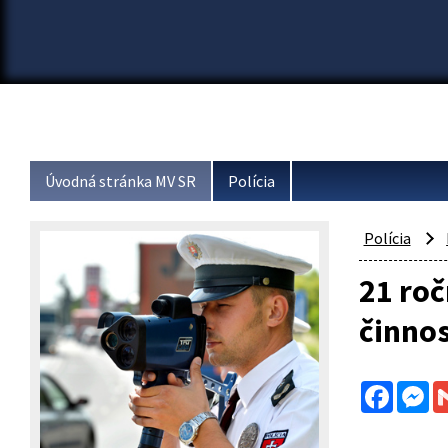
Úvodná stránka MV SR
Polícia
Polícia
21 roč
činnos
Facebo
Me