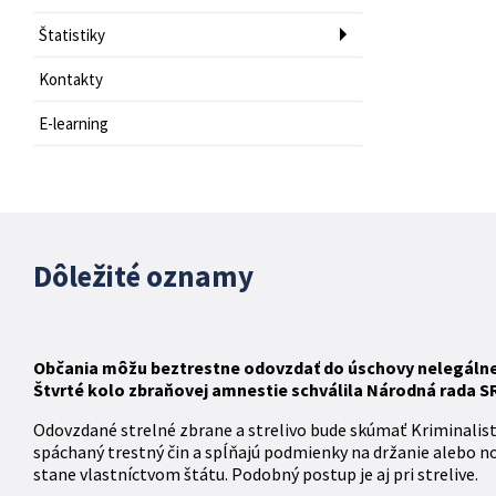
Štatistiky
Kontakty
E-learning
Dôležité oznamy
Občania môžu beztrestne odovzdať do úschovy nelegálne d
Štvrté kolo zbraňovej amnestie schválila Národná rada SR 
Odovzdané strelné zbrane a strelivo bude skúmať Kriminalis
spáchaný trestný čin a spĺňajú podmienky na držanie alebo n
stane vlastníctvom štátu. Podobný postup je aj pri strelive.