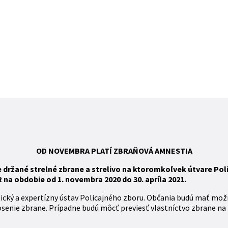
OD NOVEMBRA
PLATÍ
ZBR
AŇOVÁ
AMNESTIA
ržané strelné zbrane a strelivo na ktoromkoľvek útvare Polic
na obdobie od 1. novembra 2020 do 30. apríla 2021.
tický a expertízny ústav Policajného zboru. Občania budú mať mož
osenie zbrane. Prípadne budú môcť previesť vlastníctvo zbrane na 