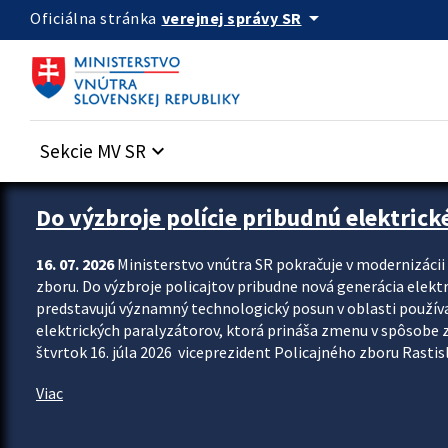
Preskocit na hlavný obsah
arrow_drop_down
verejnej správy SR
Oficiálna stránka
Sekcie MV SR
keyboard_arrow_down
Zastavit automatický posun upútavok
Do výzbroje polície pribudnú elektrick
16. 07. 2026
Ministerstvo vnútra SR pokračuje v modernizáci
zboru. Do výzbroje policajtov pribudne nová generácia elekt
predstavujú významný technologický posun v oblasti použív
elektrických paralyzátorov, ktorá prináša zmenu v spôsobe zvl
štvrtok 16. júla 2026 viceprezident Policajného zboru Rastisla
Viac