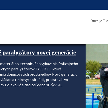
Dnes je 7.
é paralyzátory novej generácie
i materiálno-technického vybavenia Policajného
rických paralyzátorov TASER 10, ktoré
ania donucovacích prostriedkov. Novú generáciu
ádania rizikových situácií, predstavili vo
v Polakovič a riaditeľ odboru výcviku...