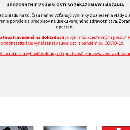
UPOZORNENIE V SÚVISLOSTI SO ZÁKAZOM VYCHÁDZANIA
z ohľadu na to, či sa naňho vzťahujú výnimky z uznesenia vlády o 
enie porušenia predpisov na úseku verejného zdravotníctva. Zbra
opatrení.
platnosti uvedené na dokladoch
/s výnimkou cestovných pasov/ 
iadnej situácie vyhlásenej v súvislosti s pandémiou COVID-19.
torí si prídu vybaviť doklady o trpezlivosť, zhovievavosť a ohľadu