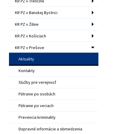
KR PZ v Trenčíne
KR PZ v Banskej Bystrici
KR PZ v Žiline
KR PZ v Košiciach
KR PZ v Prešove
Aktuality
Kontakty
Služby pre verejnosť
Pátranie po osobách
Pátranie po veciach
Prevencia kriminality
Dopravné informácie a obmedzenia