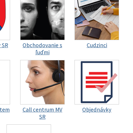
y SR
Obchodovanie s
Cudzinci
ľuďmi
stem
Call centrum MV
Objednávky
SR