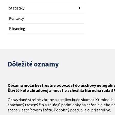
Štatistiky
Kontakty
E-learning
Dôležité oznamy
Občania môžu beztrestne odovzdať do úschovy nelegálne d
Štvrté kolo zbraňovej amnestie schválila Národná rada SR 
Odovzdané strelné zbrane a strelivo bude skúmať Kriminalis
spáchaný trestný čin a spĺňajú podmienky na držanie alebo n
stane vlastníctvom štátu. Podobný postup je aj pri strelive.