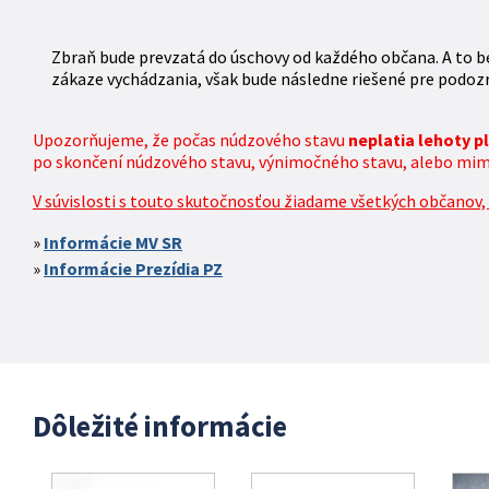
Zbraň bude prevzatá do úschovy od každého občana. A to be
zákaze vychádzania, však bude následne riešené pre podozr
Upozorňujeme, že počas núdzového stavu
neplatia lehoty 
po skončení núdzového stavu, výnimočného stavu, alebo mimor
V súvislosti s touto skutočnosťou žiadame všetkých občanov, k
Informácie MV SR
Informácie Prezídia PZ
Dôležité informácie