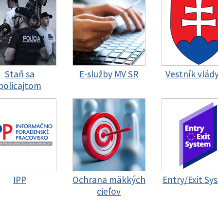
Staň sa
E-služby MV SR
Vestník vlád
policajtom
IPP
Ochrana mäkkých
Entry/Exit Sy
cieľov