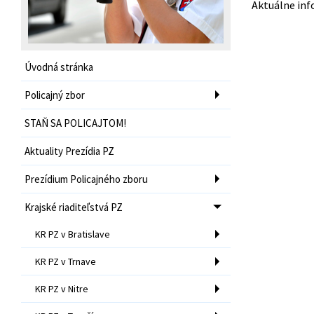
Aktuálne inf
Úvodná stránka
Policajný zbor
STAŇ SA POLICAJTOM!
Aktuality Prezídia PZ
Prezídium Policajného zboru
Krajské riaditeľstvá PZ
KR PZ v Bratislave
KR PZ v Trnave
KR PZ v Nitre