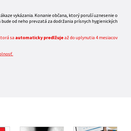
zákaze vykázania. Konanie občana, ktorý poruší uznesenie o
ň bude od neho prevzatá za dodržania prísnych hygienických
ktorá sa
automaticky predlžuje
až do uplynutia 4 mesiacov
plnosť.