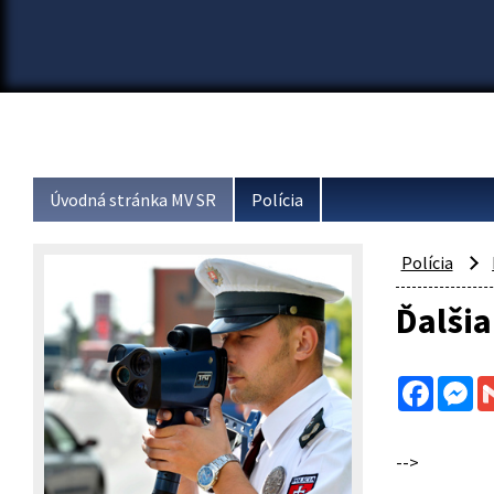
Úvodná stránka MV SR
Polícia
Polícia
Ďalšia
Facebo
Me
-->