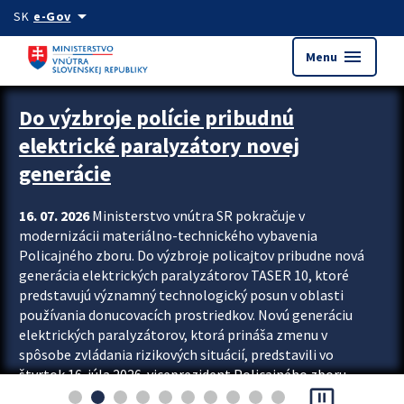
Preskocit na hlavný obsah
arrow_drop_down
SK
e-Gov
menu
Menu
Zastavit automatický posun upútavok
Do výzbroje polície pribudnú
elektrické paralyzátory novej
generácie
16. 07. 2026
Ministerstvo vnútra SR pokračuje v
modernizácii materiálno-technického vybavenia
Policajného zboru. Do výzbroje policajtov pribudne nová
generácia elektrických paralyzátorov TASER 10, ktoré
predstavujú významný technologický posun v oblasti
používania donucovacích prostriedkov. Novú generáciu
elektrických paralyzátorov, ktorá prináša zmenu v
spôsobe zvládania rizikových situácií, predstavili vo
štvrtok 16. júla 2026 viceprezident Policajného zboru
pause_presentation
Rastislav Polakovič a riaditeľ odboru výcviku...