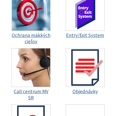
Ochrana mäkkých
Entry/Exit System
cieľov
Call centrum MV
Objednávky
SR