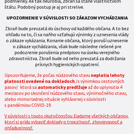
podmienky. Ak tak neurobia, zbraň sa stane vlastníctvom
štátu. Podobný postup je aj pri strelive.
UPOZORNENIE V SÚVISLOSTI SO ZÁKAZOM VYCHÁDZANIA
Zbraň bude prevzatá do úschovy od každého občana. A to bez
ohľadu na to, či sa naňho vzťahujú výnimky z uznesenia vlády
o zákaze vykázania. Konanie občana, ktorý poruší uznesenie
o zákaze vychádzania, však bude následne riešené pre
podozrenie porušenia predpisov na úseku verejného
zdravotníctva. Zbraň bude od neho prevzatá za dodržania
prísnych hygienických opatrení.
Upozorňujeme, že počas núdzového stavu
neplatia lehoty
platnosti uvedené na dokladoch
/s výnimkou cestovných
pasov/ ktorá sa
automaticky predlžuje
až do uplynutia 4
mesiacov po skončení núdzového stavu, výnimočného stavu,
alebo mimoriadnej situácie vyhlásenej v súvislosti
s pandémiou COVID-19.
V súvislosti s touto skutočnosťou žiadame všetkých občanov,
ktorí si prídu vybaviť doklady o trpezlivosť, zhovievavosť a
ohľaduplnosť.