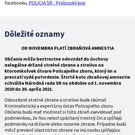
Facebooku,
POLICIA SR - Prešovský kraj
Dôležité oznamy
OD NOVEMBRA
PLATÍ
ZBR
AŇOVÁ
AMNESTIA
Občania môžu beztrestne odovzdať do úschovy
nelegálne držané strelné zbrane a strelivo na
ktoromkoľvek útvare Policajného zboru, ktorý im o
prevzatí vydá potvrdenie. Štvrté kolo zbraňovej amnestie
schválila Národná rada SR na obdobie od 1. novembra
2020 do 30. apríla 2021.
Odovzdané strelné zbrane a strelivo bude skúmať
Kriminalistický a expertízny ústav Policajného zboru.
Občania budú mať možnosť si túto zbraň zaevidovať pod
podmienkou, že ňou nebol spáchaný trestný čin a spĺňajú
podmienky na držanie alebo nosenie zbrane. Prípadne budú
môcť previesť vlastníctvo zbrane na inú osobu spĺňajúcu