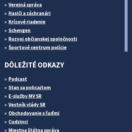
Verejná správa
Hasiči a záchranári
Krízové riadenie
Schengen
Rozvoj občianskej spoločnosti
Športové centrum polície
DÔLEŽITÉ ODKAZY
Podcast
Stan sa policajtom
E-služby MV SR
Vestník vlády SR
Obchodovanie s ľuďmi
Cudzinci
Miestna štátna správa