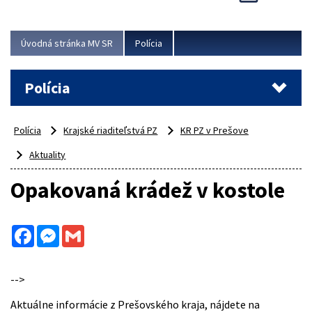
Viac
Úvodná stránka MV SR
Polícia
Polícia
Polícia
Krajské riaditeľstvá PZ
KR PZ v Prešove
Aktuality
Opakovaná krádež v kostole
Facebook
Messenger
Gmail
-->
Aktuálne informácie z Prešovského kraja, nájdete na