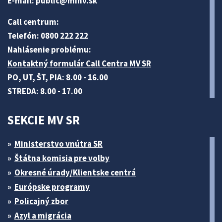
E-mail:
public@minv
.sk
Call centrum:
Telefón: 0800 222 222
Nahlásenie problému:
Kontaktný formulár Call Centra MV SR
PO, UT, ŠT, PIA: 8.00 - 16.00
STREDA: 8.00 - 17.00
SEKCIE MV SR
Ministerstvo vnútra SR
Štátna komisia pre volby
Okresné úrady/Klientske centrá
Európske programy
Policajný zbor
Azyl a migrácia