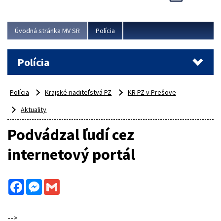
Viac
Úvodná stránka MV SR
Polícia
Polícia
Polícia
Krajské riaditeľstvá PZ
KR PZ v Prešove
Aktuality
Podvádzal ľudí cez
internetový portál
Facebook
Messenger
Gmail
-->