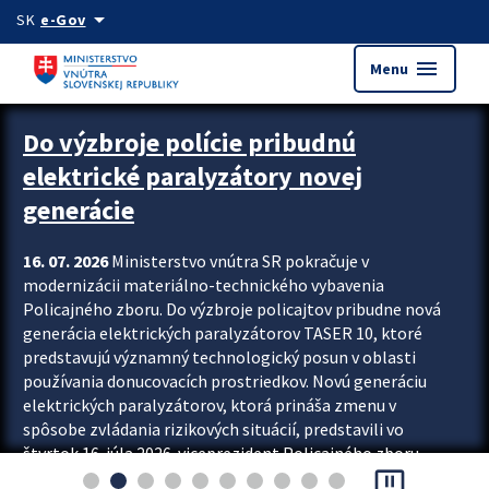
Preskocit na hlavný obsah
arrow_drop_down
SK
e-Gov
menu
Menu
Zastavit automatický posun upútavok
Do výzbroje polície pribudnú
elektrické paralyzátory novej
generácie
16. 07. 2026
Ministerstvo vnútra SR pokračuje v
modernizácii materiálno-technického vybavenia
Policajného zboru. Do výzbroje policajtov pribudne nová
generácia elektrických paralyzátorov TASER 10, ktoré
predstavujú významný technologický posun v oblasti
používania donucovacích prostriedkov. Novú generáciu
elektrických paralyzátorov, ktorá prináša zmenu v
spôsobe zvládania rizikových situácií, predstavili vo
štvrtok 16. júla 2026 viceprezident Policajného zboru
pause_presentation
Rastislav Polakovič a riaditeľ odboru výcviku...