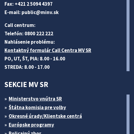
Fax: +421 2 5094 4397
E-mail:
public@minv
.sk
Call centrum:
Telefón: 0800 222 222
Nahlásenie problému:
Kontaktný formulár Call Centra MV SR
PO, UT, ŠT, PIA: 8.00 - 16.00
STREDA: 8.00 - 17.00
SEKCIE MV SR
Ministerstvo vnútra SR
Štátna komisia pre volby
Okresné úrady/Klientske centrá
Európske programy
Policajný zbor