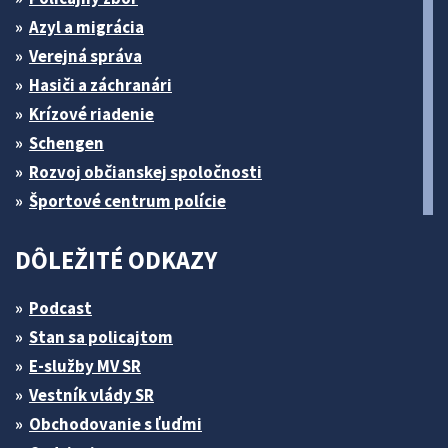
Azyl a migrácia
Verejná správa
Hasiči a záchranári
Krízové riadenie
Schengen
Rozvoj občianskej spoločnosti
Športové centrum polície
DÔLEŽITÉ ODKAZY
Podcast
Stan sa policajtom
E-služby MV SR
Vestník vlády SR
Obchodovanie s ľuďmi