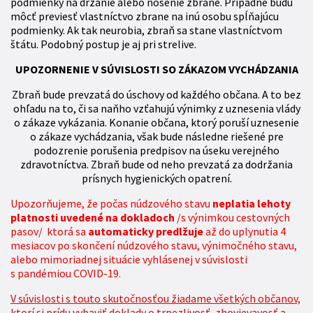
podmienky na držanie alebo nosenie zbrane. Prípadne budú
môcť previesť vlastníctvo zbrane na inú osobu spĺňajúcu
podmienky. Ak tak neurobia, zbraň sa stane vlastníctvom
štátu. Podobný postup je aj pri strelive.
UPOZORNENIE V SÚVISLOSTI SO ZÁKAZOM VYCHÁDZANIA
Zbraň bude prevzatá do úschovy od každého občana. A to bez
ohľadu na to, či sa naňho vzťahujú výnimky z uznesenia vlády
o zákaze vykázania. Konanie občana, ktorý poruší uznesenie
o zákaze vychádzania, však bude následne riešené pre
podozrenie porušenia predpisov na úseku verejného
zdravotníctva. Zbraň bude od neho prevzatá za dodržania
prísnych hygienických opatrení.
Upozorňujeme, že počas núdzového stavu
neplatia lehoty
platnosti uvedené na dokladoch
/s výnimkou cestovných
pasov/ ktorá sa
automaticky predlžuje
až do uplynutia 4
mesiacov po skončení núdzového stavu, výnimočného stavu,
alebo mimoriadnej situácie vyhlásenej v súvislosti
s pandémiou COVID-19.
V súvislosti s touto skutočnosťou žiadame všetkých občanov,
ktorí si prídu vybaviť doklady o trpezlivosť, zhovievavosť a