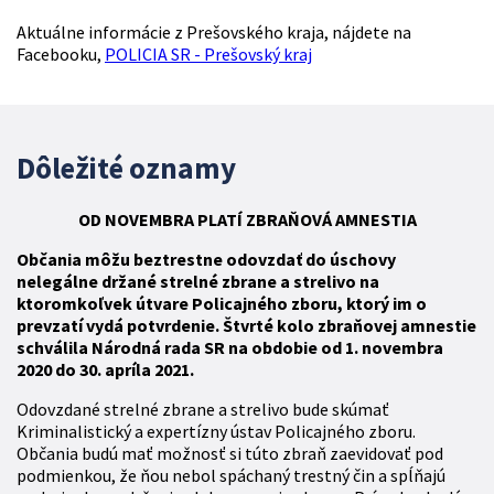
Aktuálne informácie z Prešovského kraja, nájdete na
Facebooku,
POLICIA SR - Prešovský kraj
Dôležité oznamy
OD NOVEMBRA
PLATÍ
ZBR
AŇOVÁ
AMNESTIA
Občania môžu beztrestne odovzdať do úschovy
nelegálne držané strelné zbrane a strelivo na
ktoromkoľvek útvare Policajného zboru, ktorý im o
prevzatí vydá potvrdenie. Štvrté kolo zbraňovej amnestie
schválila Národná rada SR na obdobie od 1. novembra
2020 do 30. apríla 2021.
Odovzdané strelné zbrane a strelivo bude skúmať
Kriminalistický a expertízny ústav Policajného zboru.
Občania budú mať možnosť si túto zbraň zaevidovať pod
podmienkou, že ňou nebol spáchaný trestný čin a spĺňajú