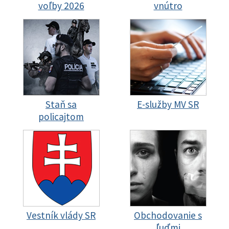
voľby 2026
vnútro
Staň sa
E-služby MV SR
policajtom
Vestník vlády SR
Obchodovanie s
ľuďmi