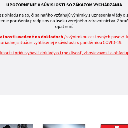
UPOZORNENIE V SÚVISLOSTI SO ZÁKAZOM VYCHÁDZANIA
z ohľadu na to, či sa naňho vzťahujú výnimky z uznesenia vlády o 
enie porušenia predpisov na úseku verejného zdravotníctva. Zbra
opatrení.
platnosti uvedené na dokladoch
/s výnimkou cestovných pasov/ 
iadnej situácie vyhlásenej v súvislosti s pandémiou COVID-19.
torí si prídu vybaviť doklady o trpezlivosť, zhovievavosť a ohľadu