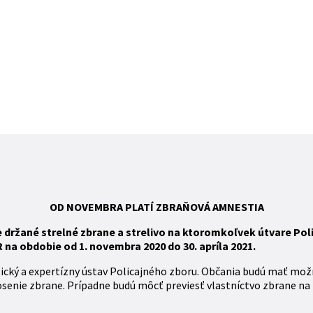
OD NOVEMBRA
PLATÍ
ZBR
AŇOVÁ
AMNESTIA
ržané strelné zbrane a strelivo na ktoromkoľvek útvare Polic
na obdobie od 1. novembra 2020 do 30. apríla 2021.
tický a expertízny ústav Policajného zboru. Občania budú mať mož
osenie zbrane. Prípadne budú môcť previesť vlastníctvo zbrane na 