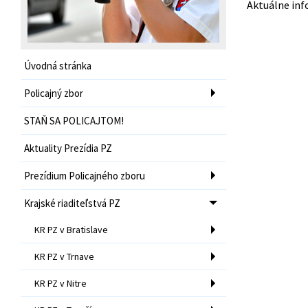
Aktuálne inf
Úvodná stránka
Policajný zbor
STAŇ SA POLICAJTOM!
Aktuality Prezídia PZ
Prezídium Policajného zboru
Krajské riaditeľstvá PZ
KR PZ v Bratislave
KR PZ v Trnave
KR PZ v Nitre