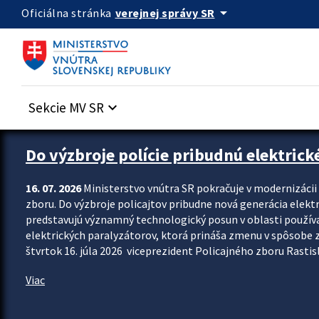
Preskocit na hlavný obsah
arrow_drop_down
verejnej správy SR
Oficiálna stránka
Sekcie MV SR
keyboard_arrow_down
Zastavit automatický posun upútavok
Do výzbroje polície pribudnú elektrick
16. 07. 2026
Ministerstvo vnútra SR pokračuje v modernizáci
zboru. Do výzbroje policajtov pribudne nová generácia elekt
predstavujú významný technologický posun v oblasti použív
elektrických paralyzátorov, ktorá prináša zmenu v spôsobe zvl
štvrtok 16. júla 2026 viceprezident Policajného zboru Rastisla
Viac