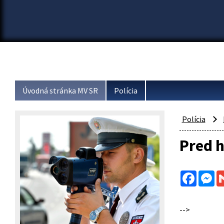
Úvodná stránka MV SR
Polícia
Polícia
Pred h
Facebo
Me
-->