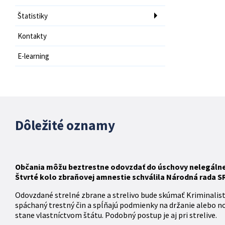
Štatistiky
Kontakty
E-learning
Dôležité oznamy
Občania môžu beztrestne odovzdať do úschovy nelegálne d
Štvrté kolo zbraňovej amnestie schválila Národná rada SR 
Odovzdané strelné zbrane a strelivo bude skúmať Kriminalis
spáchaný trestný čin a spĺňajú podmienky na držanie alebo n
stane vlastníctvom štátu. Podobný postup je aj pri strelive.