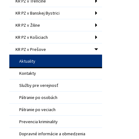
KR PZ v Trenčíne
KR PZ v Banskej Bystrici
KR PZ v Žiline
KR PZ v Košiciach
KR PZ v Prešove
Aktuality
Kontakty
Služby pre verejnosť
Pátranie po osobách
Pátranie po veciach
Prevencia kriminality
Dopravné informácie a obmedzenia