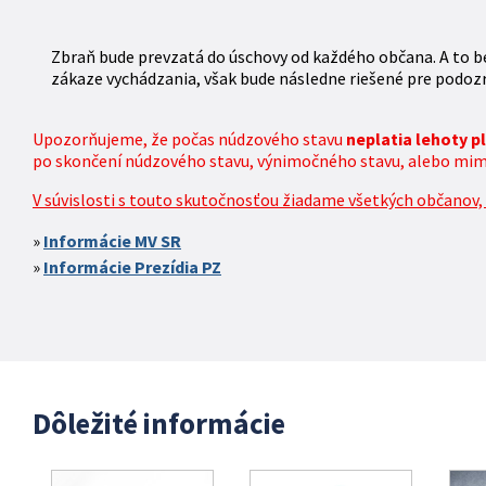
Zbraň bude prevzatá do úschovy od každého občana. A to be
zákaze vychádzania, však bude následne riešené pre podozr
Upozorňujeme, že počas núdzového stavu
neplatia lehoty 
po skončení núdzového stavu, výnimočného stavu, alebo mimor
V súvislosti s touto skutočnosťou žiadame všetkých občanov, k
Informácie MV SR
Informácie Prezídia PZ
Dôležité informácie