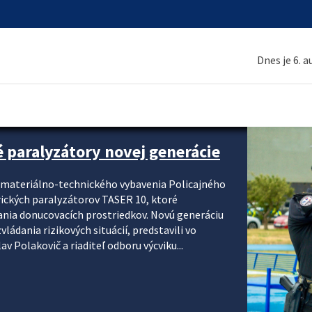
Dnes je 6. 
é paralyzátory novej generácie
i materiálno-technického vybavenia Policajného
rických paralyzátorov TASER 10, ktoré
ania donucovacích prostriedkov. Novú generáciu
ádania rizikových situácií, predstavili vo
v Polakovič a riaditeľ odboru výcviku...