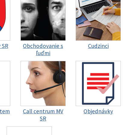
y SR
Obchodovanie s
Cudzinci
ľuďmi
stem
Call centrum MV
Objednávky
SR