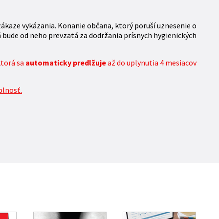
zákaze vykázania. Konanie občana, ktorý poruší uznesenie o
ň bude od neho prevzatá za dodržania prísnych hygienických
ktorá sa
automaticky predlžuje
až do uplynutia 4 mesiacov
plnosť.