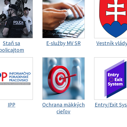
Staň sa
E-služby MV SR
Vestník vlád
policajtom
IPP
Ochrana mäkkých
Entry/Exit Sy
cieľov