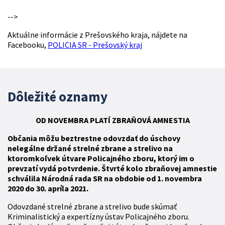
-->
Aktuálne informácie z Prešovského kraja, nájdete na
Facebooku,
POLICIA SR - Prešovský kraj
Dôležité oznamy
OD NOVEMBRA
PLATÍ
ZBR
AŇOVÁ
AMNESTIA
Občania môžu beztrestne odovzdať do úschovy
nelegálne držané strelné zbrane a strelivo na
ktoromkoľvek útvare Policajného zboru, ktorý im o
prevzatí vydá potvrdenie. Štvrté kolo zbraňovej amnestie
schválila Národná rada SR na obdobie od 1. novembra
2020 do 30. apríla 2021.
Odovzdané strelné zbrane a strelivo bude skúmať
Kriminalistický a expertízny ústav Policajného zboru.