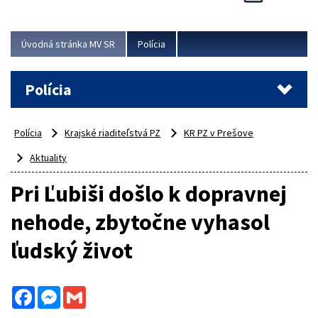
Viac
Úvodná stránka MV SR
Polícia
Polícia
Polícia
Krajské riaditeľstvá PZ
KR PZ v Prešove
Aktuality
Pri Ľubiši došlo k dopravnej
nehode, zbytočne vyhasol
ľudský život
Facebook
Messenger
Gmail