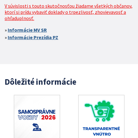
V súvislosti s touto skutočnosťou žiadame všetkých občanov,
ktorí si prídu vybaviť doklady o trpezlivosť, zhovievavosť a
ohľaduplnosť.
Informácie MV SR
Informácie Prezídia PZ
Dôležité informácie