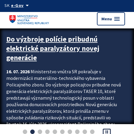
Preskocit na hlavný obsah
arrow_drop_down
SK
e-Gov
menu
Menu
Zastavit automatický posun upútavok
Do výzbroje polície pribudnú
elektrické paralyzátory novej
generácie
16. 07. 2026
Ministerstvo vnútra SR pokračuje v
modernizácii materiálno-technického vybavenia
Policajného zboru. Do výzbroje policajtov pribudne nová
generácia elektrických paralyzátorov TASER 10, ktoré
predstavujú významný technologický posun v oblasti
používania donucovacích prostriedkov. Novú generáciu
elektrických paralyzátorov, ktorá prináša zmenu v
spôsobe zvládania rizikových situácií, predstavili vo
štvrtok 16. júla 2026 viceprezident Policajného zboru
pause_presentation
Rastislav Polakovič a riaditeľ odboru výcviku...