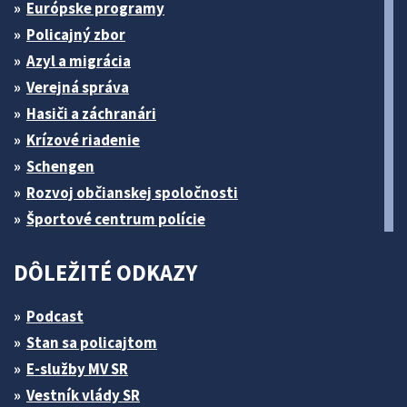
Európske programy
Policajný zbor
Azyl a migrácia
Verejná správa
Hasiči a záchranári
Krízové riadenie
Schengen
Rozvoj občianskej spoločnosti
Športové centrum polície
DÔLEŽITÉ ODKAZY
Podcast
Stan sa policajtom
E-služby MV SR
Vestník vlády SR