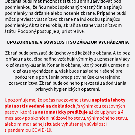
Občania budú mať možnosť si túto zbraň zaevidovať pod
podmienkou, že ňou nebol spáchaný trestný čin a spĺňajú
podmienky na držanie alebo nosenie zbrane. Prípadne budú
môcť previesť vlastníctvo zbrane na inú osobu spĺňajúcu
podmienky. Ak tak neurobia, zbraň sa stane vlastníctvom
štátu. Podobný postup je aj pri strelive.
UPOZORNENIE V SÚVISLOSTI SO ZÁKAZOM VYCHÁDZANIA
Zbraň bude prevzatá do úschovy od každého občana. A to bez
ohľadu na to, či sa naňho vzťahujú výnimky z uznesenia vlády
o zákaze vykázania. Konanie občana, ktorý poruší uznesenie
o zákaze vychádzania, však bude následne riešené pre
podozrenie porušenia predpisov na úseku verejného
zdravotníctva. Zbraň bude od neho prevzatá za dodržania
prísnych hygienických opatrení.
Upozorňujeme, že počas núdzového stavu
neplatia lehoty
platnosti uvedené na dokladoch
/s výnimkou cestovných
pasov/ ktorá sa
automaticky predlžuje
až do uplynutia 4
mesiacov po skončení núdzového stavu, výnimočného stavu,
alebo mimoriadnej situácie vyhlásenej v súvislosti
s pandémiou COVID-19.