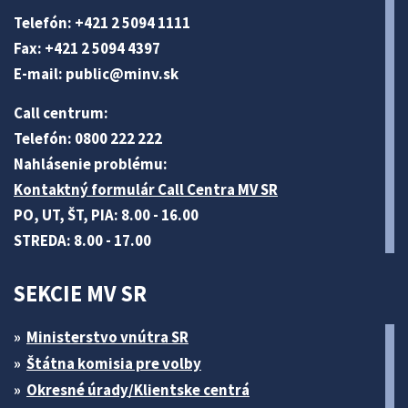
Telefón: +421 2 5094 1111
Fax: +421 2 5094 4397
E-mail:
public@minv
.sk
Call centrum:
Telefón: 0800 222 222
Nahlásenie problému:
Kontaktný formulár Call Centra MV SR
PO, UT, ŠT, PIA: 8.00 - 16.00
STREDA: 8.00 - 17.00
SEKCIE MV SR
Ministerstvo vnútra SR
Štátna komisia pre volby
Okresné úrady/Klientske centrá