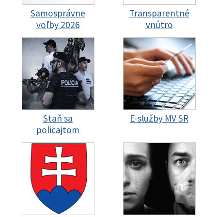
Samosprávne
Transparentné
voľby 2026
vnútro
Staň sa
E-služby MV SR
policajtom