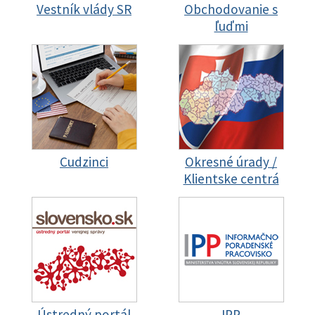
Vestník vlády SR
Obchodovanie s
ľuďmi
Cudzinci
Okresné úrady /
Klientske centrá
Ústredný portál
IPP