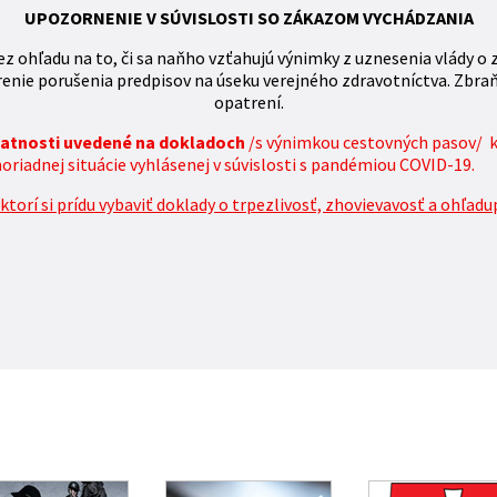
UPOZORNENIE V SÚVISLOSTI SO ZÁKAZOM VYCHÁDZANIA
z ohľadu na to, či sa naňho vzťahujú výnimky z uznesenia vlády o 
enie porušenia predpisov na úseku verejného zdravotníctva. Zbra
opatrení.
platnosti uvedené na dokladoch
/s výnimkou cestovných pasov/ 
iadnej situácie vyhlásenej v súvislosti s pandémiou COVID-19.
torí si prídu vybaviť doklady o trpezlivosť, zhovievavosť a ohľadu