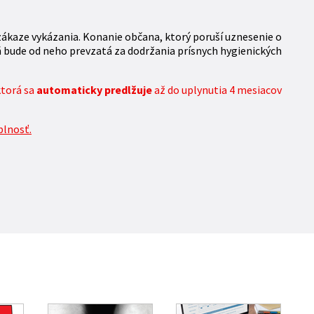
zákaze vykázania. Konanie občana, ktorý poruší uznesenie o
ň bude od neho prevzatá za dodržania prísnych hygienických
ktorá sa
automaticky predlžuje
až do uplynutia 4 mesiacov
plnosť.