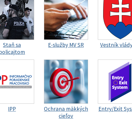
Staň sa
E-služby MV SR
Vestník vlád
policajtom
IPP
Ochrana mäkkých
Entry/Exit Sy
cieľov