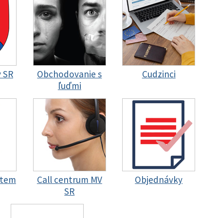
y SR
Obchodovanie s
Cudzinci
ľuďmi
stem
Call centrum MV
Objednávky
SR