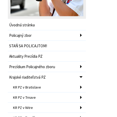
Úvodná stránka
Policajný zbor
STAŇ SA POLICAJTOM!
Aktuality Prezídia PZ
Prezídium Policajného zboru
Krajské riaditeľstvá PZ
KR PZ v Bratislave
KR PZ v Trnave
KR PZ v Nitre