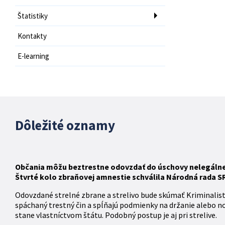
Štatistiky
Kontakty
E-learning
Dôležité oznamy
Občania môžu beztrestne odovzdať do úschovy nelegálne d
Štvrté kolo zbraňovej amnestie schválila Národná rada SR 
Odovzdané strelné zbrane a strelivo bude skúmať Kriminalis
spáchaný trestný čin a spĺňajú podmienky na držanie alebo n
stane vlastníctvom štátu. Podobný postup je aj pri strelive.