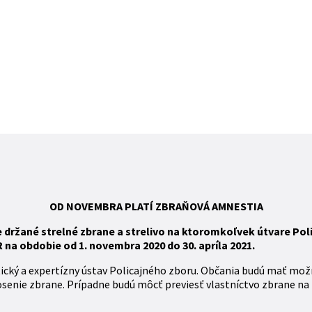
OD NOVEMBRA
PLATÍ
ZBR
AŇOVÁ
AMNESTIA
ržané strelné zbrane a strelivo na ktoromkoľvek útvare Polic
na obdobie od 1. novembra 2020 do 30. apríla 2021.
tický a expertízny ústav Policajného zboru. Občania budú mať mož
osenie zbrane. Prípadne budú môcť previesť vlastníctvo zbrane na 