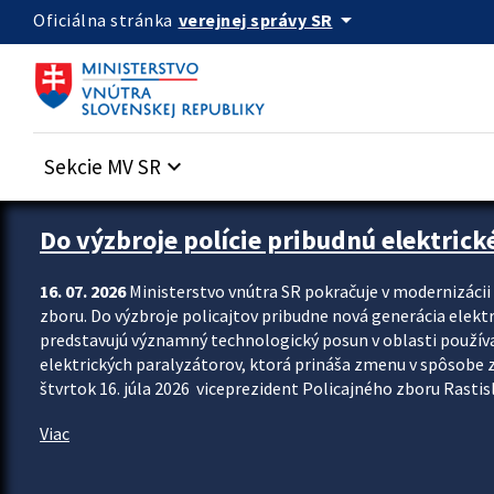
Preskocit na hlavný obsah
arrow_drop_down
verejnej správy SR
Oficiálna stránka
Sekcie MV SR
keyboard_arrow_down
Zastavit automatický posun upútavok
Do výzbroje polície pribudnú elektrick
16. 07. 2026
Ministerstvo vnútra SR pokračuje v modernizáci
zboru. Do výzbroje policajtov pribudne nová generácia elekt
predstavujú významný technologický posun v oblasti použív
elektrických paralyzátorov, ktorá prináša zmenu v spôsobe zvl
štvrtok 16. júla 2026 viceprezident Policajného zboru Rastisla
Viac