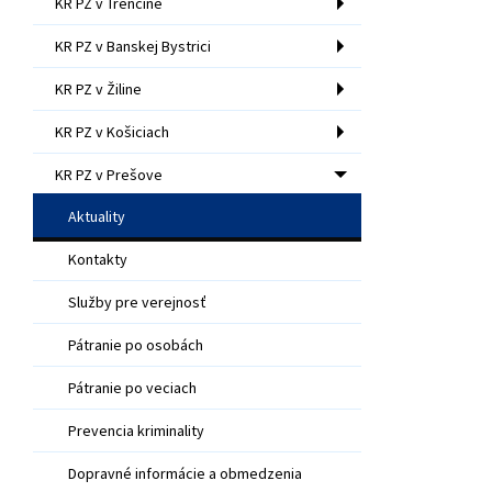
KR PZ v Trenčíne
KR PZ v Banskej Bystrici
KR PZ v Žiline
KR PZ v Košiciach
KR PZ v Prešove
Aktuality
Kontakty
Služby pre verejnosť
Pátranie po osobách
Pátranie po veciach
Prevencia kriminality
Dopravné informácie a obmedzenia