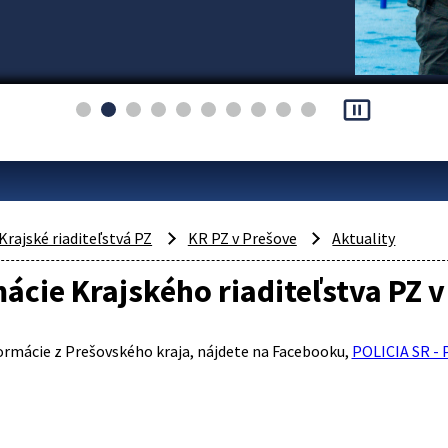
pause_presentation
Krajské riaditeľstvá PZ
KR PZ v Prešove
Aktuality
ácie Krajského riaditeľstva PZ 
ormácie z Prešovského kraja, nájdete na Facebooku,
POLICIA SR - 