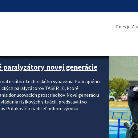
Dnes je 7.
é paralyzátory novej generácie
i materiálno-technického vybavenia Policajného
rických paralyzátorov TASER 10, ktoré
ania donucovacích prostriedkov. Novú generáciu
ádania rizikových situácií, predstavili vo
v Polakovič a riaditeľ odboru výcviku...