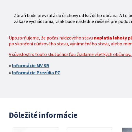
Zbraň bude prevzatá do úschovy od každého občana. A to be
zákaze vychádzania, však bude následne riešené pre podozr
Upozorňujeme, že počas núdzového stavu
neplatia lehoty 
po skončení núdzového stavu, výnimočného stavu, alebo mimor
V súvislosti s touto skutočnosťou žiadame všetkých občanov, k
Informácie MV SR
Informácie Prezídia PZ
Dôležité informácie