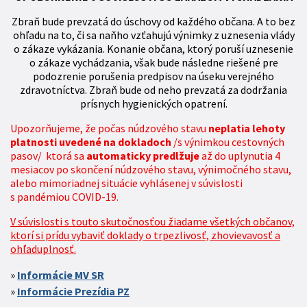
Zbraň bude prevzatá do úschovy od každého občana. A to bez
ohľadu na to, či sa naňho vzťahujú výnimky z uznesenia vlády
o zákaze vykázania. Konanie občana, ktorý poruší uznesenie
o zákaze vychádzania, však bude následne riešené pre
podozrenie porušenia predpisov na úseku verejného
zdravotníctva. Zbraň bude od neho prevzatá za dodržania
prísnych hygienických opatrení.
Upozorňujeme, že počas núdzového stavu
neplatia lehoty
platnosti uvedené na dokladoch
/s výnimkou cestovných
pasov/ ktorá sa
automaticky predlžuje
až do uplynutia 4
mesiacov po skončení núdzového stavu, výnimočného stavu,
alebo mimoriadnej situácie vyhlásenej v súvislosti
s pandémiou COVID-19.
V súvislosti s touto skutočnosťou žiadame všetkých občanov,
ktorí si prídu vybaviť doklady o trpezlivosť, zhovievavosť a
ohľaduplnosť.
Informácie MV SR
Informácie Prezídia PZ