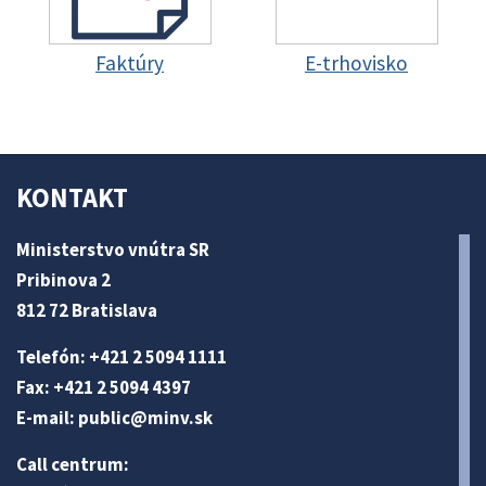
Faktúry
E-trhovisko
KONTAKT
Ministerstvo vnútra SR
Pribinova 2
812 72 Bratislava
Telefón: +421 2 5094 1111
Fax: +421 2 5094 4397
E-mail:
public@minv
.sk
Call centrum: