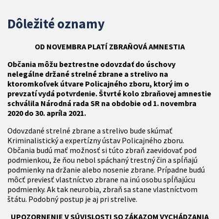
Dôležité oznamy
OD NOVEMBRA
PLATÍ
ZBR
AŇOVÁ
AMNESTIA
Občania môžu beztrestne odovzdať do úschovy
nelegálne držané strelné zbrane a strelivo na
ktoromkoľvek útvare Policajného zboru, ktorý im o
prevzatí vydá potvrdenie. Štvrté kolo zbraňovej amnestie
schválila Národná rada SR na obdobie od 1. novembra
2020 do 30. apríla 2021.
Odovzdané strelné zbrane a strelivo bude skúmať
Kriminalistický a expertízny ústav Policajného zboru.
Občania budú mať možnosť si túto zbraň zaevidovať pod
podmienkou, že ňou nebol spáchaný trestný čin a spĺňajú
podmienky na držanie alebo nosenie zbrane. Prípadne budú
môcť previesť vlastníctvo zbrane na inú osobu spĺňajúcu
podmienky. Ak tak neurobia, zbraň sa stane vlastníctvom
štátu. Podobný postup je aj pri strelive.
UPOZORNENIE V SÚVISLOSTI SO ZÁKAZOM VYCHÁDZANIA