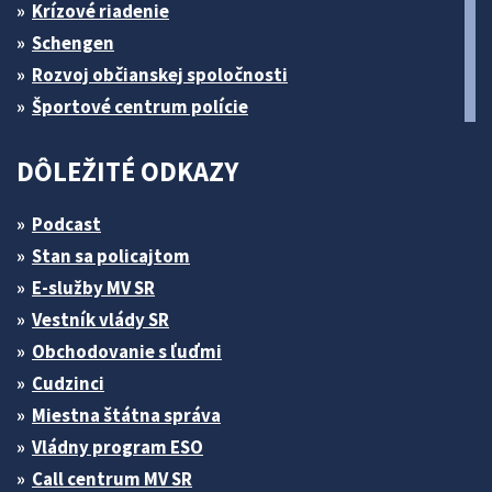
Krízové riadenie
Schengen
Rozvoj občianskej spoločnosti
Športové centrum polície
DÔLEŽITÉ ODKAZY
Podcast
Stan sa policajtom
E-služby MV SR
Vestník vlády SR
Obchodovanie s ľuďmi
Cudzinci
Miestna štátna správa
Vládny program ESO
Call centrum MV SR