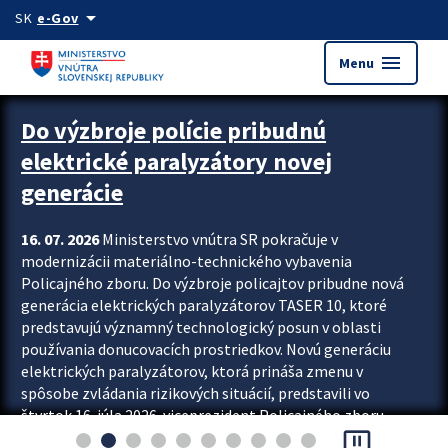
Preskocit na hlavný obsah
arrow_drop_down
SK
e-Gov
menu
Menu
Zastavit automatický posun upútavok
Do výzbroje polície pribudnú
elektrické paralyzátory novej
generácie
16. 07. 2026
Ministerstvo vnútra SR pokračuje v
modernizácii materiálno-technického vybavenia
Policajného zboru. Do výzbroje policajtov pribudne nová
generácia elektrických paralyzátorov TASER 10, ktoré
predstavujú významný technologický posun v oblasti
používania donucovacích prostriedkov. Novú generáciu
elektrických paralyzátorov, ktorá prináša zmenu v
spôsobe zvládania rizikových situácií, predstavili vo
štvrtok 16. júla 2026 viceprezident Policajného zboru
pause_presentation
Rastislav Polakovič a riaditeľ odboru výcviku...