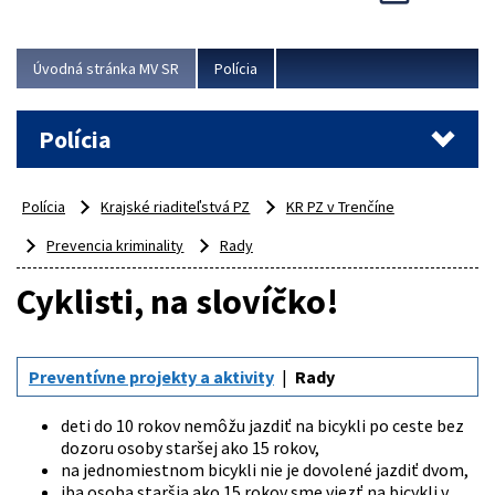
Viac
Úvodná stránka MV SR
Polícia
Polícia
Polícia
Krajské riaditeľstvá PZ
KR PZ v Trenčíne
Prevencia kriminality
Rady
Cyklisti, na slovíčko!
Preventívne projekty a aktivity
Rady
deti do 10 rokov nemôžu jazdiť na bicykli po ceste bez
dozoru osoby staršej ako 15 rokov,
na jednomiestnom bicykli nie je dovolené jazdiť dvom,
iba osoba staršia ako 15 rokov sme viezť na bicykli v