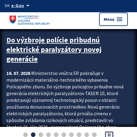
Preskocit na hlavný obsah
arrow_drop_down
SK
e-Gov
menu
Menu
Zastavit automatický posun upútavok
Do výzbroje polície pribudnú
elektrické paralyzátory novej
generácie
16. 07. 2026
Ministerstvo vnútra SR pokračuje v
modernizácii materiálno-technického vybavenia
Policajného zboru. Do výzbroje policajtov pribudne nová
generácia elektrických paralyzátorov TASER 10, ktoré
predstavujú významný technologický posun v oblasti
používania donucovacích prostriedkov. Novú generáciu
elektrických paralyzátorov, ktorá prináša zmenu v
spôsobe zvládania rizikových situácií, predstavili vo
štvrtok 16. júla 2026 viceprezident Policajného zboru
pause_presentation
Rastislav Polakovič a riaditeľ odboru výcviku...