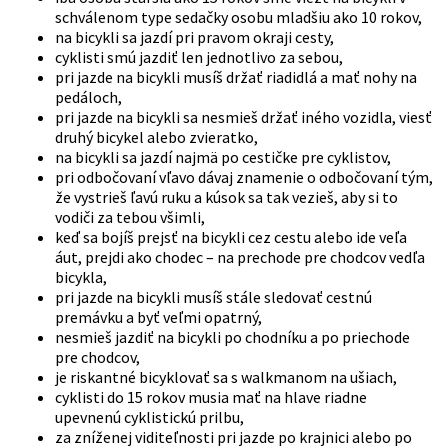
schválenom type sedačky osobu mladšiu ako 10 rokov,
na bicykli sa jazdí pri pravom okraji cesty,
cyklisti smú jazdiť len jednotlivo za sebou,
pri jazde na bicykli musíš držať riadidlá a mať nohy na
pedáloch,
pri jazde na bicykli sa nesmieš držať iného vozidla, viesť
druhý bicykel alebo zvieratko,
na bicykli sa jazdí najmä po cestičke pre cyklistov,
pri odbočovaní vľavo dávaj znamenie o odbočovaní tým,
že vystrieš ľavú ruku a kúsok sa tak vezieš, aby si to
vodiči za tebou všimli,
keď sa bojíš prejsť na bicykli cez cestu alebo ide veľa
áut, prejdi ako chodec – na prechode pre chodcov vedľa
bicykla,
pri jazde na bicykli musíš stále sledovať cestnú
premávku a byť veľmi opatrný,
nesmieš jazdiť na bicykli po chodníku a po priechode
pre chodcov,
je riskantné bicyklovať sa s walkmanom na ušiach,
cyklisti do 15 rokov musia mať na hlave riadne
upevnenú cyklistickú prilbu,
za zníženej viditeľnosti pri jazde po krajnici alebo po