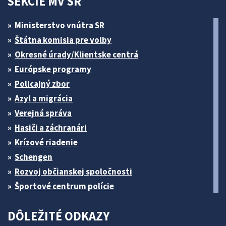
SEKCIE MV SR
Ministerstvo vnútra SR
Štátna komisia pre volby
Okresné úrady/Klientske centrá
Európske programy
Policajný zbor
Azyl a migrácia
Verejná správa
Hasiči a záchranári
Krízové riadenie
Schengen
Rozvoj občianskej spoločnosti
Športové centrum polície
DÔLEŽITÉ ODKAZY