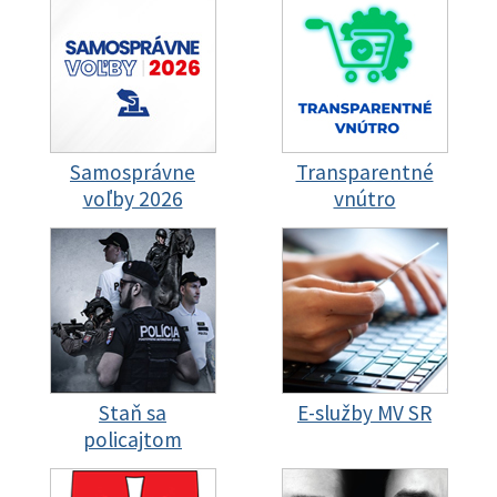
Samosprávne
Transparentné
voľby 2026
vnútro
Staň sa
E-služby MV SR
policajtom