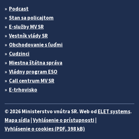
Podcast
Stan sa policajtom
E-služby MV SR
Vestník vlády SR
Obchodovanie s ľuďmi
Cudzinci
Miestna štátna správa
Vládny program ESO
Call centrum MV SR
E-trhovisko
© 2026 Ministerstvo vnútra SR. Web od
ELET systems
.
Mapa sídla
|
Vyhlásenie o prístupnosti
|
Vyhlásenie o cookies (PDF, 398 kB)