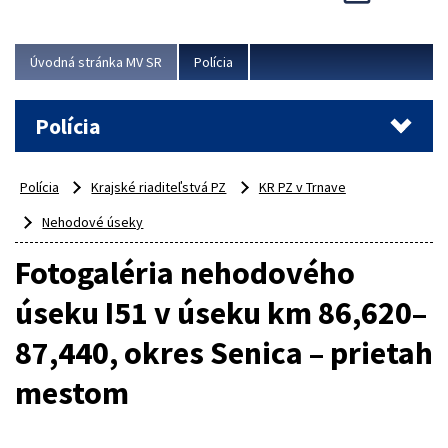
Viac
Úvodná stránka MV SR
Polícia
Polícia
Polícia
Krajské riaditeľstvá PZ
KR PZ v Trnave
Nehodové úseky
Fotogaléria nehodového
úseku I51 v úseku km 86,620–
87,440, okres Senica – prietah
mestom