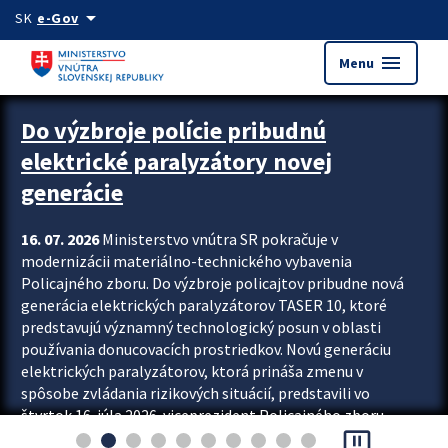
Preskocit na hlavný obsah
arrow_drop_down
SK
e-Gov
menu
Menu
Zastavit automatický posun upútavok
Do výzbroje polície pribudnú
elektrické paralyzátory novej
generácie
16. 07. 2026
Ministerstvo vnútra SR pokračuje v
modernizácii materiálno-technického vybavenia
Policajného zboru. Do výzbroje policajtov pribudne nová
generácia elektrických paralyzátorov TASER 10, ktoré
predstavujú významný technologický posun v oblasti
používania donucovacích prostriedkov. Novú generáciu
elektrických paralyzátorov, ktorá prináša zmenu v
spôsobe zvládania rizikových situácií, predstavili vo
štvrtok 16. júla 2026 viceprezident Policajného zboru
pause_presentation
Rastislav Polakovič a riaditeľ odboru výcviku...