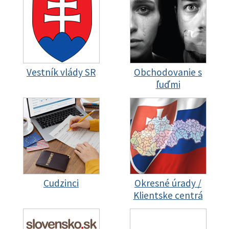
Vestník vlády SR
Obchodovanie s
ľuďmi
Cudzinci
Okresné úrady /
Klientske centrá