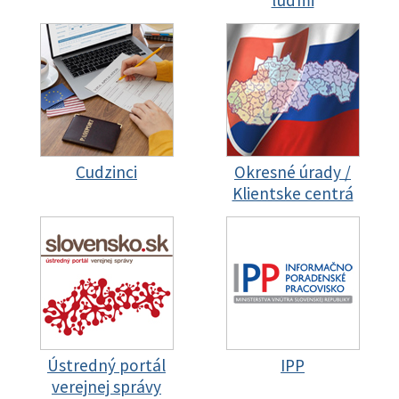
ľuďmi
Cudzinci
Okresné úrady /
Klientske centrá
Ústredný portál
IPP
verejnej správy