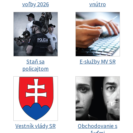
voľby 2026
vnútro
Staň sa
E-služby MV SR
policajtom
Vestník vlády SR
Obchodovanie s