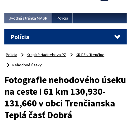
Viac
Úvodná stránka MV SR
Polícia
Polícia
Polícia
Krajské riaditeľstvá PZ
KR PZ v Trenčíne
Nehodové úseky
Fotografie nehodového úseku
na ceste I 61 km 130,930-
131,660 v obci Trenčianska
Teplá časť Dobrá