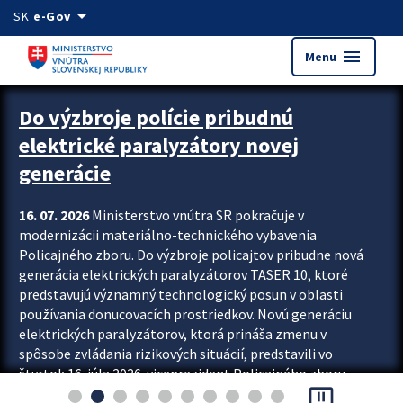
Preskocit na hlavný obsah
arrow_drop_down
SK
e-Gov
menu
Menu
Zastavit automatický posun upútavok
Do výzbroje polície pribudnú
elektrické paralyzátory novej
generácie
16. 07. 2026
Ministerstvo vnútra SR pokračuje v
modernizácii materiálno-technického vybavenia
Policajného zboru. Do výzbroje policajtov pribudne nová
generácia elektrických paralyzátorov TASER 10, ktoré
predstavujú významný technologický posun v oblasti
používania donucovacích prostriedkov. Novú generáciu
elektrických paralyzátorov, ktorá prináša zmenu v
spôsobe zvládania rizikových situácií, predstavili vo
štvrtok 16. júla 2026 viceprezident Policajného zboru
pause_presentation
Rastislav Polakovič a riaditeľ odboru výcviku...