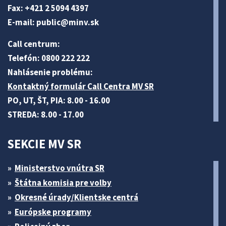
Fax: +421 2 5094 4397
E-mail:
public@minv
.sk
Call centrum:
Telefón: 0800 222 222
Nahlásenie problému:
Kontaktný formulár Call Centra MV SR
PO, UT, ŠT, PIA: 8.00 - 16.00
STREDA: 8.00 - 17.00
SEKCIE MV SR
Ministerstvo vnútra SR
Štátna komisia pre volby
Okresné úrady/Klientske centrá
Európske programy