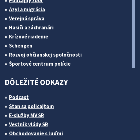
Policajný zbor
Azyl a migrácia
Verejná správa
Hasiči a záchranári
Krízové riadenie
Schengen
Rozvoj občianskej spoločnosti
Športové centrum polície
DÔLEŽITÉ ODKAZY
Podcast
Stan sa policajtom
E-služby MV SR
Vestník vlády SR
Obchodovanie s ľuďmi