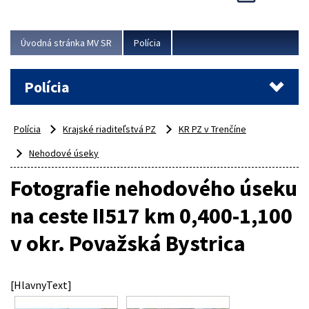
Viac
Úvodná stránka MV SR
Polícia
Polícia
Polícia
Krajské riaditeľstvá PZ
KR PZ v Trenčíne
Nehodové úseky
Fotografie nehodového úseku
na ceste II517 km 0,400-1,100
v okr. Považská Bystrica
[HlavnyText]