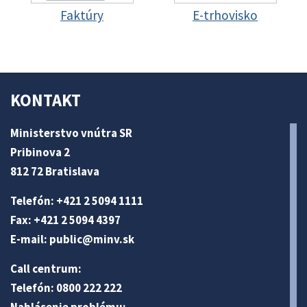
Faktúry
E-trhovisko
KONTAKT
Ministerstvo vnútra SR
Pribinova 2
812 72 Bratislava
Telefón: +421 2 5094 1111
Fax: +421 2 5094 4397
E-mail:
public@minv
.sk
Call centrum:
Telefón: 0800 222 222