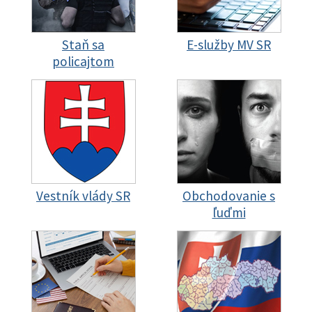
Staň sa
E-služby MV SR
policajtom
Vestník vlády SR
Obchodovanie s
ľuďmi