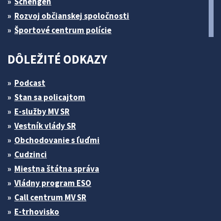
Schengen
Rozvoj občianskej spoločnosti
Športové centrum polície
DÔLEŽITÉ ODKAZY
Podcast
Stan sa policajtom
E-služby MV SR
Vestník vlády SR
Obchodovanie s ľuďmi
Cudzinci
Miestna štátna správa
Vládny program ESO
Call centrum MV SR
E-trhovisko