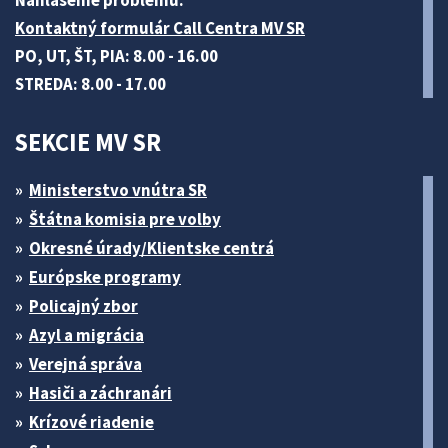
Nahlásenie problému:
Kontaktný formulár Call Centra MV SR
PO, UT, ŠT, PIA: 8.00 - 16.00
STREDA: 8.00 - 17.00
SEKCIE MV SR
Ministerstvo vnútra SR
Štátna komisia pre volby
Okresné úrady/Klientske centrá
Európske programy
Policajný zbor
Azyl a migrácia
Verejná správa
Hasiči a záchranári
Krízové riadenie