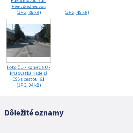
Kukučínovou a uL.
Hviezdoslavovou
(JPG, 36 kB)
(JPG, 45 kB)
Foto č. 5 - koniec NÚ -
križovatka riadená
CSS s cestou I61
(JPG, 34 kB)
Dôležité oznamy