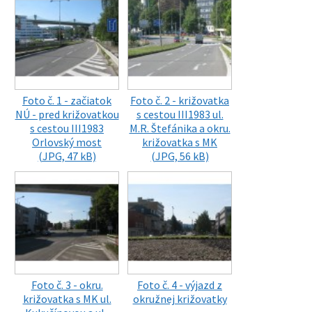
Foto č. 1 - začiatok
Foto č. 2 - križovatka
NÚ - pred križovatkou
s cestou III1983 ul.
s cestou III1983
M.R. Štefánika a okru.
Orlovský most
križovatka s MK
(JPG, 47 kB)
(JPG, 56 kB)
Foto č. 3 - okru.
Foto č. 4 - výjazd z
križovatka s MK ul.
okružnej križovatky