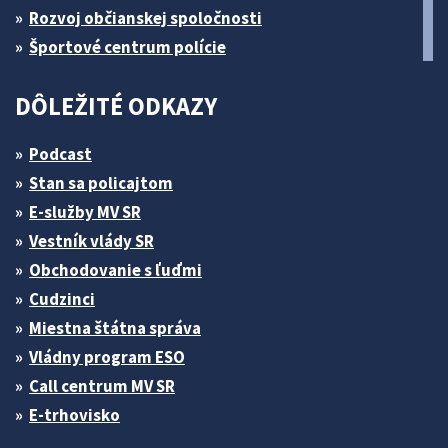
Rozvoj občianskej spoločnosti
Športové centrum polície
DÔLEŽITÉ ODKAZY
Podcast
Stan sa policajtom
E-služby MV SR
Vestník vlády SR
Obchodovanie s ľuďmi
Cudzinci
Miestna štátna správa
Vládny program ESO
Call centrum MV SR
E-trhovisko