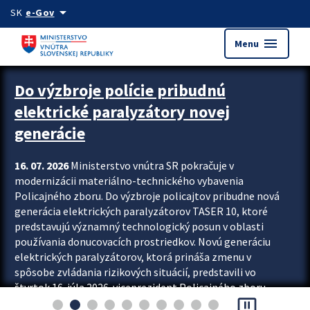
Preskocit na hlavný obsah
arrow_drop_down
SK
e-Gov
menu
Menu
Zastavit automatický posun upútavok
Do výzbroje polície pribudnú
elektrické paralyzátory novej
generácie
16. 07. 2026
Ministerstvo vnútra SR pokračuje v
modernizácii materiálno-technického vybavenia
Policajného zboru. Do výzbroje policajtov pribudne nová
generácia elektrických paralyzátorov TASER 10, ktoré
predstavujú významný technologický posun v oblasti
používania donucovacích prostriedkov. Novú generáciu
elektrických paralyzátorov, ktorá prináša zmenu v
spôsobe zvládania rizikových situácií, predstavili vo
štvrtok 16. júla 2026 viceprezident Policajného zboru
pause_presentation
Rastislav Polakovič a riaditeľ odboru výcviku...