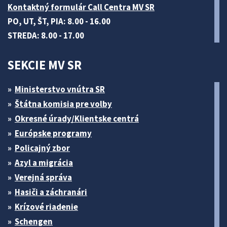
Kontaktný formulár Call Centra MV SR
PO, UT, ŠT, PIA: 8.00 - 16.00
STREDA: 8.00 - 17.00
SEKCIE MV SR
Ministerstvo vnútra SR
Štátna komisia pre volby
Okresné úrady/Klientske centrá
Európske programy
Policajný zbor
Azyl a migrácia
Verejná správa
Hasiči a záchranári
Krízové riadenie
Schengen