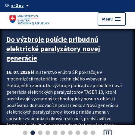
Preskocit na hlavný obsah
arrow_drop_down
SK
e-Gov
menu
Menu
Zastavit automatický posun upútavok
Do výzbroje polície pribudnú
elektrické paralyzátory novej
generácie
16. 07. 2026
Ministerstvo vnútra SR pokračuje v
modernizácii materiálno-technického vybavenia
Policajného zboru. Do výzbroje policajtov pribudne nová
generácia elektrických paralyzátorov TASER 10, ktoré
predstavujú významný technologický posun v oblasti
používania donucovacích prostriedkov. Novú generáciu
elektrických paralyzátorov, ktorá prináša zmenu v
spôsobe zvládania rizikových situácií, predstavili vo
štvrtok 16. júla 2026 viceprezident Policajného zboru
pause_presentation
Rastislav Polakovič a riaditeľ odboru výcviku...