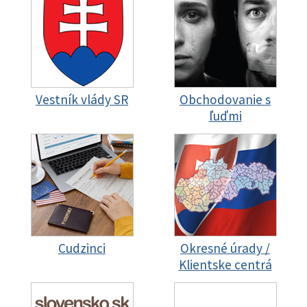
Vestník vlády SR
Obchodovanie s
ľuďmi
Cudzinci
Okresné úrady /
Klientske centrá