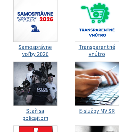
Samosprávne
Transparentné
voľby 2026
vnútro
Staň sa
E-služby MV SR
policajtom