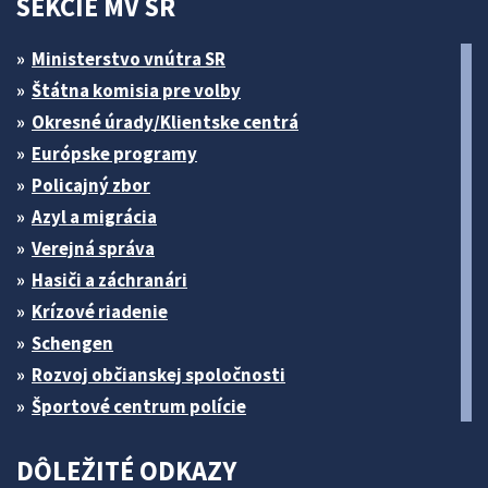
SEKCIE MV SR
Ministerstvo vnútra SR
Štátna komisia pre volby
Okresné úrady/Klientske centrá
Európske programy
Policajný zbor
Azyl a migrácia
Verejná správa
Hasiči a záchranári
Krízové riadenie
Schengen
Rozvoj občianskej spoločnosti
Športové centrum polície
DÔLEŽITÉ ODKAZY