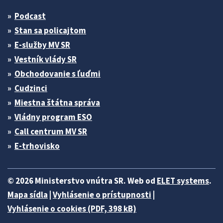
Podcast
Stan sa policajtom
E-služby MV SR
Vestník vlády SR
Obchodovanie s ľuďmi
Cudzinci
Miestna štátna správa
Vládny program ESO
Call centrum MV SR
E-trhovisko
© 2026 Ministerstvo vnútra SR. Web od
ELET systems
.
Mapa sídla
|
Vyhlásenie o prístupnosti
|
Vyhlásenie o cookies (PDF, 398 kB)