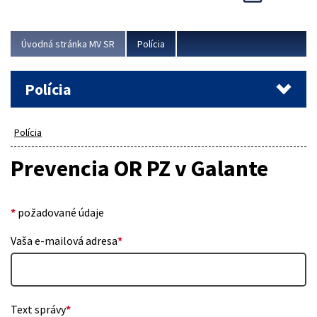
Viac
Úvodná stránka MV SR
Polícia
Polícia
Polícia
Prevencia OR PZ v Galante
*
požadované údaje
Vaša e-mailová adresa
*
Text správy
*