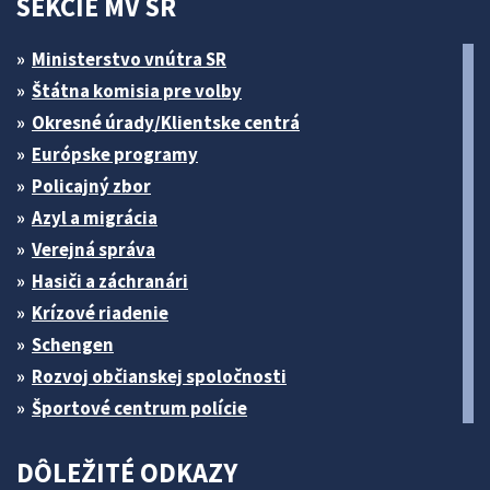
SEKCIE MV SR
Ministerstvo vnútra SR
Štátna komisia pre volby
Okresné úrady/Klientske centrá
Európske programy
Policajný zbor
Azyl a migrácia
Verejná správa
Hasiči a záchranári
Krízové riadenie
Schengen
Rozvoj občianskej spoločnosti
Športové centrum polície
DÔLEŽITÉ ODKAZY