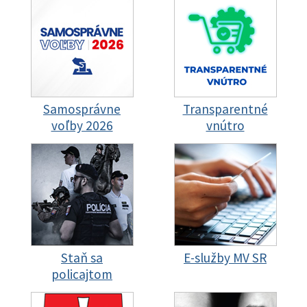
Samosprávne
Transparentné
voľby 2026
vnútro
Staň sa
E-služby MV SR
policajtom