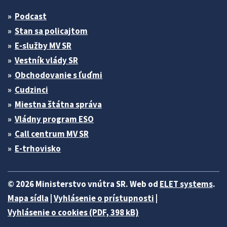
Podcast
Stan sa policajtom
E-služby MV SR
Vestník vlády SR
Obchodovanie s ľuďmi
Cudzinci
Miestna štátna správa
Vládny program ESO
Call centrum MV SR
E-trhovisko
© 2026 Ministerstvo vnútra SR. Web od
ELET systems
.
Mapa sídla
|
Vyhlásenie o prístupnosti
|
Vyhlásenie o cookies (PDF, 398 kB)