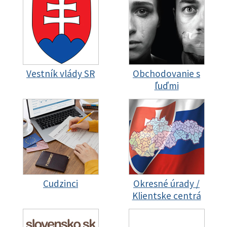
Vestník vlády SR
Obchodovanie s
ľuďmi
Cudzinci
Okresné úrady /
Klientske centrá