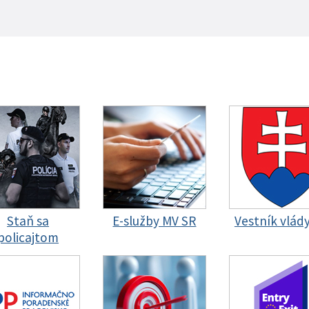
Staň sa
E-služby MV SR
Vestník vlád
policajtom