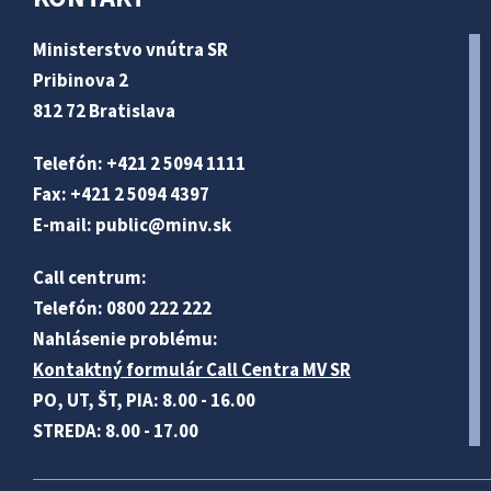
Ministerstvo vnútra SR
Pribinova 2
812 72 Bratislava
Telefón: +421 2 5094 1111
Fax: +421 2 5094 4397
E-mail:
public@minv
.sk
Call centrum:
Telefón: 0800 222 222
Nahlásenie problému:
Kontaktný formulár Call Centra MV SR
PO, UT, ŠT, PIA: 8.00 - 16.00
STREDA: 8.00 - 17.00