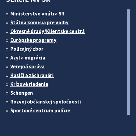
Ministerstvo vnútra SR
Štátna komisia pre volby
Okresné úrady/Klientske centrá
Európske programy
Policajný zbor
Azyl a migrácia
Verejná správa
Hasiči a záchranári
Krízové riadenie
Schengen
Rozvoj občianskej spoločnosti
Športové centrum polície