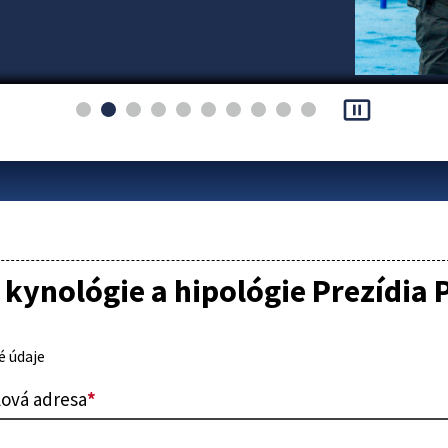
pause_presentation
kynológie a hipológie Prezídia 
 údaje
lová adresa
*