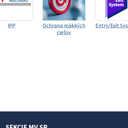
IPP
Ochrana mäkkých
Entry/Exit Sy
cieľov
SEKCIE MV SR