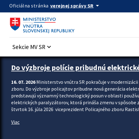
Preskocit na hlavný obsah
arrow_drop_down
verejnej správy SR
Oficiálna stránka
Sekcie MV SR
keyboard_arrow_down
Zastavit automatický posun upútavok
Do výzbroje polície pribudnú elektrick
16. 07. 2026
Ministerstvo vnútra SR pokračuje v modernizáci
zboru. Do výzbroje policajtov pribudne nová generácia elekt
predstavujú významný technologický posun v oblasti použív
elektrických paralyzátorov, ktorá prináša zmenu v spôsobe zvl
štvrtok 16. júla 2026 viceprezident Policajného zboru Rastisla
Viac