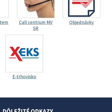
stem
Call centrum MV
Objednávky
SR
E-trhovisko
DÔLEŽITÉ ODKAZY