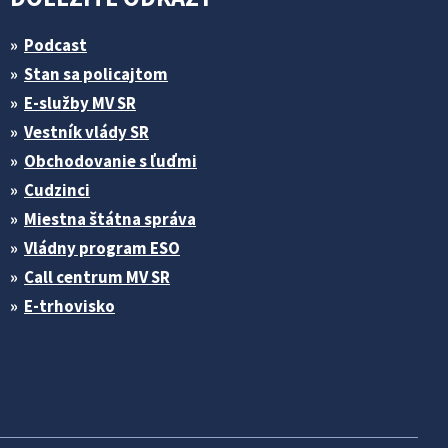
Podcast
Stan sa policajtom
E-služby MV SR
Vestník vlády SR
Obchodovanie s ľuďmi
Cudzinci
Miestna štátna správa
Vládny program ESO
Call centrum MV SR
E-trhovisko