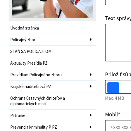
Text správ
Úvodná stránka
Policajný zbor
STAŇ SA POLICAJTOM!
Aktuality Prezídia PZ
Priložiť sú
Prezídium Policajného zboru
Krajské riaditeľstvá PZ
Max. 4 MB
Ochrana ústavných činiteľov a
diplomatických misií
Mobil
*
Pátranie
Prevencia kriminality P PZ