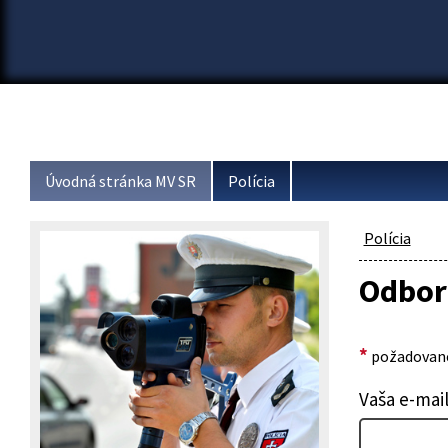
Úvodná stránka MV SR
Polícia
Polícia
Odbor 
*
požadované
Vaša e-mai