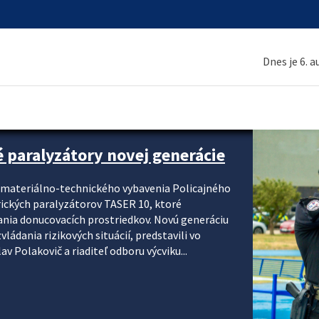
Dnes je 6. 
é paralyzátory novej generácie
i materiálno-technického vybavenia Policajného
rických paralyzátorov TASER 10, ktoré
ania donucovacích prostriedkov. Novú generáciu
ádania rizikových situácií, predstavili vo
v Polakovič a riaditeľ odboru výcviku...