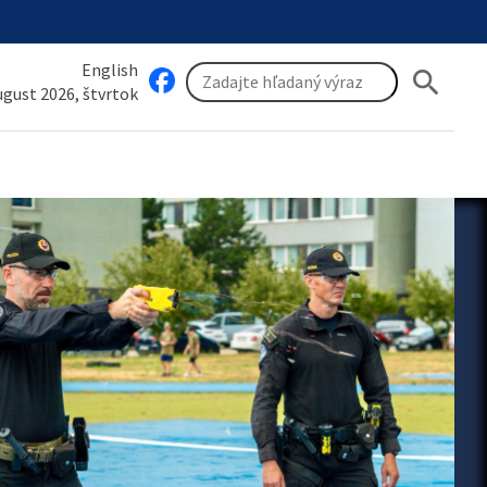
English
search
august 2026, štvrtok