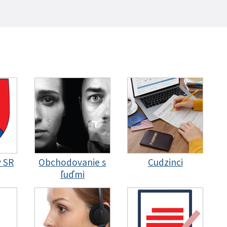
y SR
Obchodovanie s
Cudzinci
ľuďmi