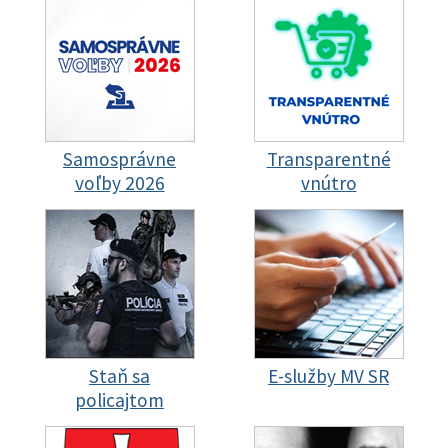
Samosprávne
Transparentné
voľby 2026
vnútro
Staň sa
E-služby MV SR
policajtom