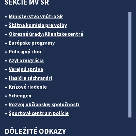
SEKCIE MV SR
Ministerstvo vnútra SR
Štátna komisia pre volby
Okresné úrady/Klientske centrá
Európske programy
Policajný zbor
Azyl a migrácia
Verejná správa
Hasiči a záchranári
Krízové riadenie
Schengen
Rozvoj občianskej spoločnosti
Športové centrum polície
DÔLEŽITÉ ODKAZY