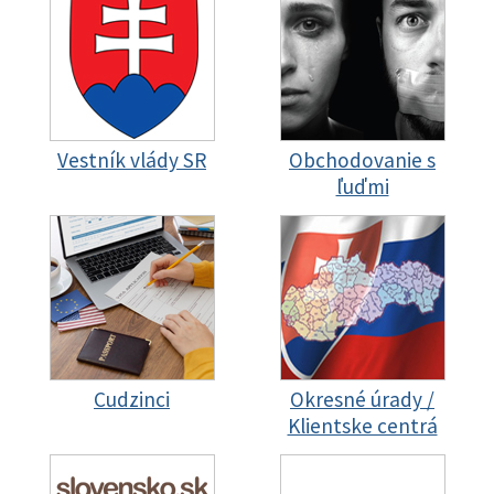
Vestník vlády SR
Obchodovanie s
ľuďmi
Cudzinci
Okresné úrady /
Klientske centrá