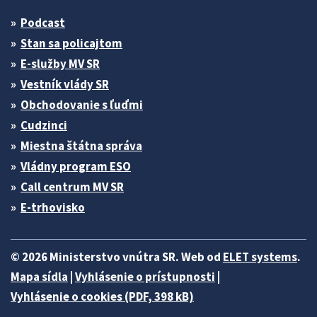
Podcast
Stan sa policajtom
E-služby MV SR
Vestník vlády SR
Obchodovanie s ľuďmi
Cudzinci
Miestna štátna správa
Vládny program ESO
Call centrum MV SR
E-trhovisko
© 2026 Ministerstvo vnútra SR. Web od
ELET systems
.
Mapa sídla
|
Vyhlásenie o prístupnosti
|
Vyhlásenie o cookies (PDF, 398 kB)