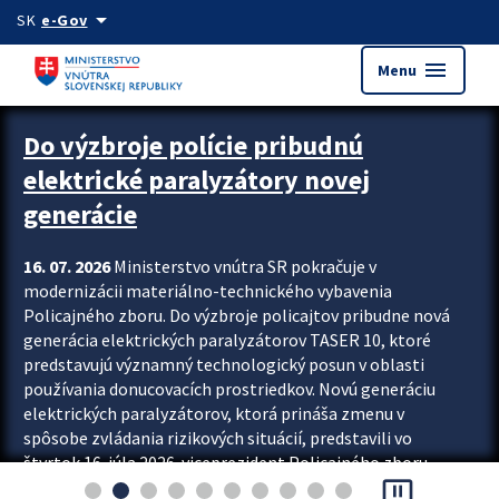
Preskocit na hlavný obsah
arrow_drop_down
SK
e-Gov
menu
Menu
Zastavit automatický posun upútavok
Do výzbroje polície pribudnú
elektrické paralyzátory novej
generácie
16. 07. 2026
Ministerstvo vnútra SR pokračuje v
modernizácii materiálno-technického vybavenia
Policajného zboru. Do výzbroje policajtov pribudne nová
generácia elektrických paralyzátorov TASER 10, ktoré
predstavujú významný technologický posun v oblasti
používania donucovacích prostriedkov. Novú generáciu
elektrických paralyzátorov, ktorá prináša zmenu v
spôsobe zvládania rizikových situácií, predstavili vo
štvrtok 16. júla 2026 viceprezident Policajného zboru
pause_presentation
Rastislav Polakovič a riaditeľ odboru výcviku...