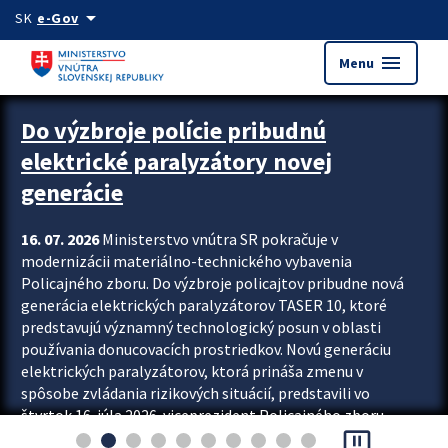
Preskocit na hlavný obsah
arrow_drop_down
SK
e-Gov
menu
Menu
Zastavit automatický posun upútavok
Do výzbroje polície pribudnú
elektrické paralyzátory novej
generácie
16. 07. 2026
Ministerstvo vnútra SR pokračuje v
modernizácii materiálno-technického vybavenia
Policajného zboru. Do výzbroje policajtov pribudne nová
generácia elektrických paralyzátorov TASER 10, ktoré
predstavujú významný technologický posun v oblasti
používania donucovacích prostriedkov. Novú generáciu
elektrických paralyzátorov, ktorá prináša zmenu v
spôsobe zvládania rizikových situácií, predstavili vo
štvrtok 16. júla 2026 viceprezident Policajného zboru
pause_presentation
Rastislav Polakovič a riaditeľ odboru výcviku...