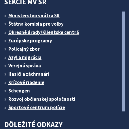
SEKCIE MV SR
Ministerstvo vnútra SR
Štátna komisia pre volby
Okresné úrady/Klientske centrá
Európske programy
Policajný zbor
Azyl a migrácia
Verejná správa
Hasiči a záchranári
Krízové riadenie
Schengen
Rozvoj občianskej spoločnosti
Športové centrum polície
DÔLEŽITÉ ODKAZY