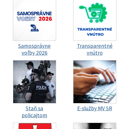
Samosprávne
Transparentné
voľby 2026
vnútro
Staň sa
E-služby MV SR
policajtom