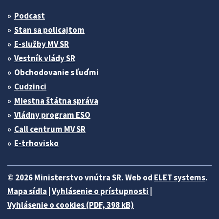
Podcast
Stan sa policajtom
E-služby MV SR
Vestník vlády SR
Obchodovanie s ľuďmi
Cudzinci
Miestna štátna správa
Vládny program ESO
Call centrum MV SR
E-trhovisko
© 2026 Ministerstvo vnútra SR. Web od
ELET systems
.
Mapa sídla
|
Vyhlásenie o prístupnosti
|
Vyhlásenie o cookies (PDF, 398 kB)