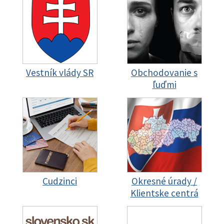
Vestník vlády SR
Obchodovanie s
ľuďmi
Cudzinci
Okresné úrady /
Klientske centrá