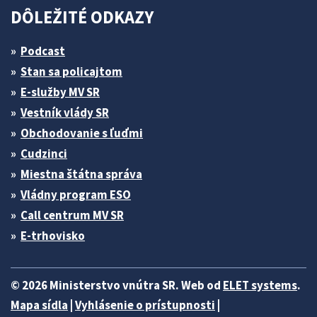
DÔLEŽITÉ ODKAZY
Podcast
Stan sa policajtom
E-služby MV SR
Vestník vlády SR
Obchodovanie s ľuďmi
Cudzinci
Miestna štátna správa
Vládny program ESO
Call centrum MV SR
E-trhovisko
© 2026 Ministerstvo vnútra SR. Web od
ELET systems
.
Mapa sídla
|
Vyhlásenie o prístupnosti
|