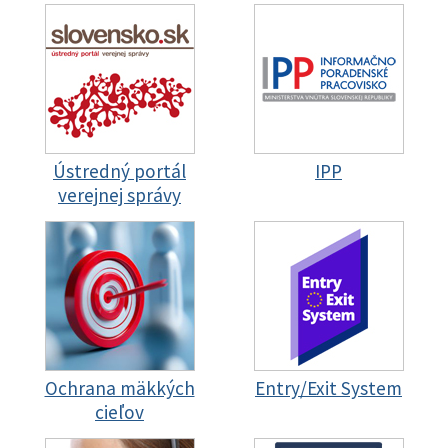
Ústredný portál
IPP
verejnej správy
Ochrana mäkkých
Entry/Exit System
cieľov