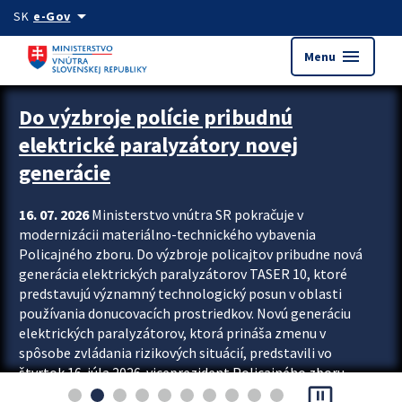
Preskocit na hlavný obsah
arrow_drop_down
SK
e-Gov
menu
Menu
Zastavit automatický posun upútavok
Do výzbroje polície pribudnú
elektrické paralyzátory novej
generácie
16. 07. 2026
Ministerstvo vnútra SR pokračuje v
modernizácii materiálno-technického vybavenia
Policajného zboru. Do výzbroje policajtov pribudne nová
generácia elektrických paralyzátorov TASER 10, ktoré
predstavujú významný technologický posun v oblasti
používania donucovacích prostriedkov. Novú generáciu
elektrických paralyzátorov, ktorá prináša zmenu v
spôsobe zvládania rizikových situácií, predstavili vo
štvrtok 16. júla 2026 viceprezident Policajného zboru
pause_presentation
Rastislav Polakovič a riaditeľ odboru výcviku...