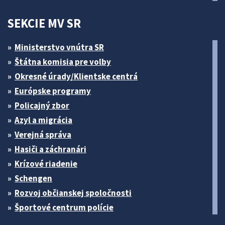
SEKCIE MV SR
Ministerstvo vnútra SR
Štátna komisia pre volby
Okresné úrady/Klientske centrá
Európske programy
Policajný zbor
Azyl a migrácia
Verejná správa
Hasiči a záchranári
Krízové riadenie
Schengen
Rozvoj občianskej spoločnosti
Športové centrum polície