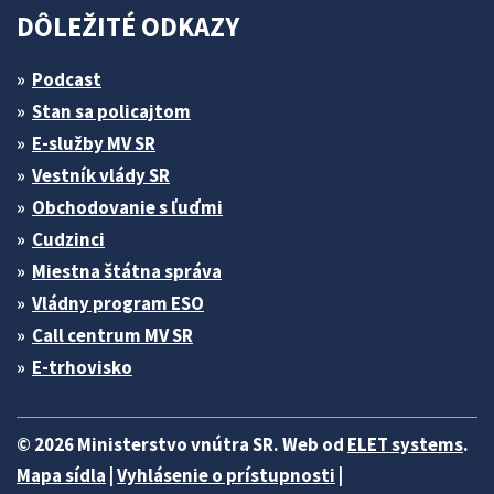
DÔLEŽITÉ ODKAZY
Podcast
Stan sa policajtom
E-služby MV SR
Vestník vlády SR
Obchodovanie s ľuďmi
Cudzinci
Miestna štátna správa
Vládny program ESO
Call centrum MV SR
E-trhovisko
© 2026 Ministerstvo vnútra SR. Web od
ELET systems
.
Mapa sídla
|
Vyhlásenie o prístupnosti
|