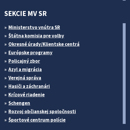
SEKCIE MV SR
Ministerstvo vnútra SR
Štátna komisia pre volby
Okresné úrady/Klientske centrá
Európske programy
Policajný zbor
Azyl a migrácia
Verejná správa
Hasiči a záchranári
Krízové riadenie
Schengen
Rozvoj občianskej spoločnosti
Športové centrum polície