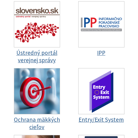
Ústredný portál
IPP
verejnej správy
Ochrana mäkkých
Entry/Exit System
cieľov