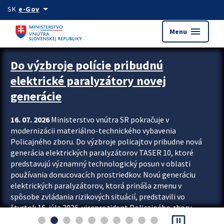
Preskocit na hlavný obsah
arrow_drop_down
SK
e-Gov
menu
Menu
Zastavit automatický posun upútavok
Do výzbroje polície pribudnú
elektrické paralyzátory novej
generácie
16. 07. 2026
Ministerstvo vnútra SR pokračuje v
modernizácii materiálno-technického vybavenia
Policajného zboru. Do výzbroje policajtov pribudne nová
generácia elektrických paralyzátorov TASER 10, ktoré
predstavujú významný technologický posun v oblasti
používania donucovacích prostriedkov. Novú generáciu
elektrických paralyzátorov, ktorá prináša zmenu v
spôsobe zvládania rizikových situácií, predstavili vo
štvrtok 16. júla 2026 viceprezident Policajného zboru
pause_presentation
Rastislav Polakovič a riaditeľ odboru výcviku...