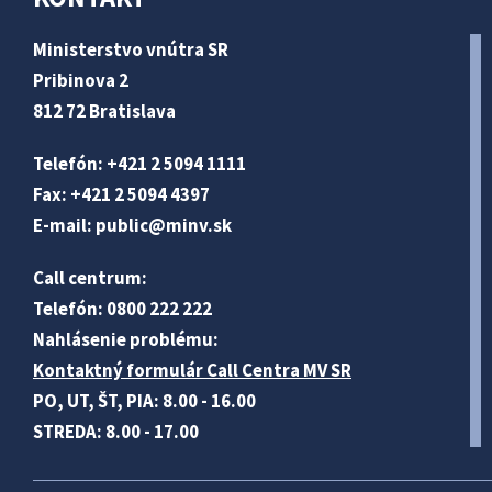
Ministerstvo vnútra SR
Pribinova 2
812 72 Bratislava
Telefón: +421 2 5094 1111
Fax: +421 2 5094 4397
E-mail:
public@minv
.sk
Call centrum:
Telefón: 0800 222 222
Nahlásenie problému:
Kontaktný formulár Call Centra MV SR
PO, UT, ŠT, PIA: 8.00 - 16.00
STREDA: 8.00 - 17.00