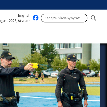
English
search
august 2026, štvrtok