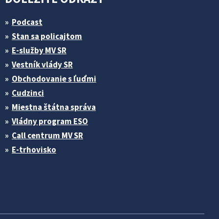
Podcast
Stan sa policajtom
E-služby MV SR
Vestník vlády SR
Obchodovanie s ľuďmi
Cudzinci
Miestna štátna správa
Vládny program ESO
Call centrum MV SR
E-trhovisko