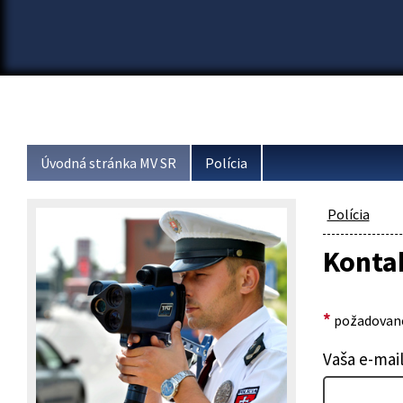
Úvodná stránka MV SR
Polícia
Polícia
Konta
*
požadované
Vaša e-mai