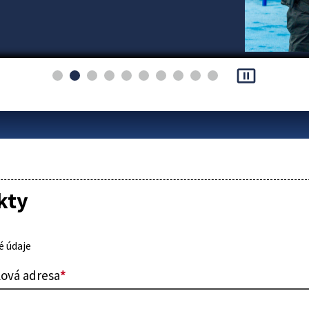
pause_presentation
kty
 údaje
lová adresa
*