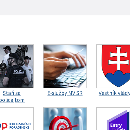
Staň sa
E-služby MV SR
Vestník vlád
policajtom