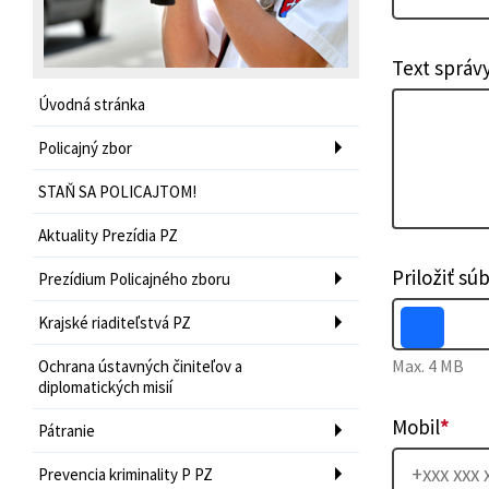
Text správ
Úvodná stránka
Policajný zbor
STAŇ SA POLICAJTOM!
Aktuality Prezídia PZ
Priložiť sú
Prezídium Policajného zboru
Krajské riaditeľstvá PZ
Max. 4 MB
Ochrana ústavných činiteľov a
diplomatických misií
Mobil
*
Pátranie
Prevencia kriminality P PZ