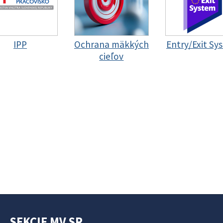
IPP
Ochrana mäkkých
Entry/Exit Sy
cieľov
SEKCIE MV SR