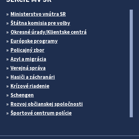
Ministerstvo vnútra SR
Štátna komisia pre volby
Okresné úrady/Klientske centrá
Európske programy
Policajný zbor
Azyl a migrácia
Verejná správa
Hasiči a záchranári
Krízové riadenie
Schengen
Rozvoj občianskej spoločnosti
Športové centrum polície