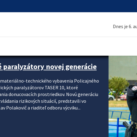
Dnes je 6. 
é paralyzátory novej generácie
i materiálno-technického vybavenia Policajného
rických paralyzátorov TASER 10, ktoré
ania donucovacích prostriedkov. Novú generáciu
ádania rizikových situácií, predstavili vo
v Polakovič a riaditeľ odboru výcviku...