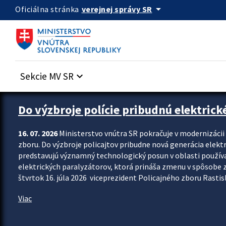
Preskocit na hlavný obsah
arrow_drop_down
verejnej správy SR
Oficiálna stránka
Sekcie MV SR
keyboard_arrow_down
Zastavit automatický posun upútavok
Do výzbroje polície pribudnú elektrick
16. 07. 2026
Ministerstvo vnútra SR pokračuje v modernizáci
zboru. Do výzbroje policajtov pribudne nová generácia elekt
predstavujú významný technologický posun v oblasti použív
elektrických paralyzátorov, ktorá prináša zmenu v spôsobe zvl
štvrtok 16. júla 2026 viceprezident Policajného zboru Rastisla
Viac