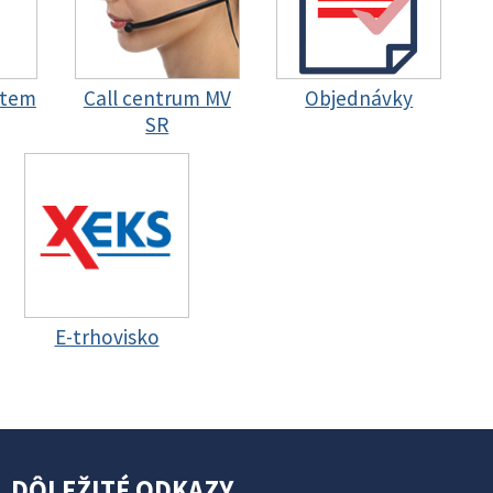
stem
Call centrum MV
Objednávky
SR
E-trhovisko
DÔLEŽITÉ ODKAZY