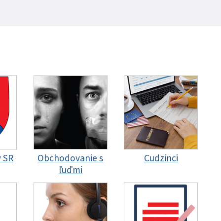
y SR
Obchodovanie s
Cudzinci
ľuďmi