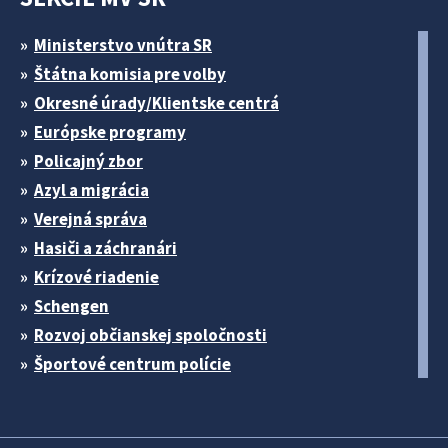
Ministerstvo vnútra SR
Štátna komisia pre volby
Okresné úrady/Klientske centrá
Európske programy
Policajný zbor
Azyl a migrácia
Verejná správa
Hasiči a záchranári
Krízové riadenie
Schengen
Rozvoj občianskej spoločnosti
Športové centrum polície