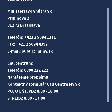
Ministerstvo vnútra SR
Pribinova 2
812 72 Bratislava
Telefón: +421 2 5094 1111
Fax: +421 2 5094 4397
E-mail:
public@minv
.sk
Call centrum:
Telefón: 0800 222 222
Nahlásenie problému:
Kontaktný formulár Call Centra MV SR
PO, UT, ŠT, PIA: 8.00 - 16.00
STREDA: 8.00 - 17.00