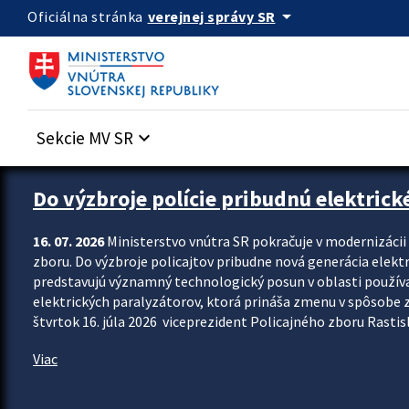
Preskocit na hlavný obsah
arrow_drop_down
verejnej správy SR
Oficiálna stránka
Sekcie MV SR
keyboard_arrow_down
Zastavit automatický posun upútavok
Do výzbroje polície pribudnú elektrick
16. 07. 2026
Ministerstvo vnútra SR pokračuje v modernizáci
zboru. Do výzbroje policajtov pribudne nová generácia elekt
predstavujú významný technologický posun v oblasti použív
elektrických paralyzátorov, ktorá prináša zmenu v spôsobe zvl
štvrtok 16. júla 2026 viceprezident Policajného zboru Rastisla
Viac