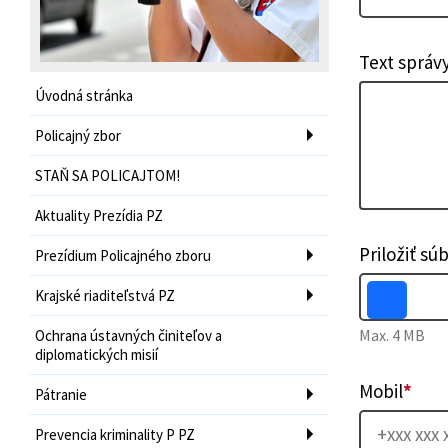
Text správ
Úvodná stránka
Policajný zbor
STAŇ SA POLICAJTOM!
Aktuality Prezídia PZ
Priložiť sú
Prezídium Policajného zboru
Krajské riaditeľstvá PZ
Max. 4 MB
Ochrana ústavných činiteľov a
diplomatických misií
Mobil
*
Pátranie
Prevencia kriminality P PZ