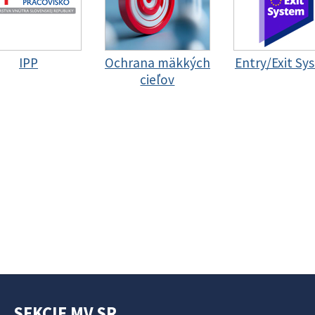
IPP
Ochrana mäkkých
Entry/Exit Sy
cieľov
SEKCIE MV SR