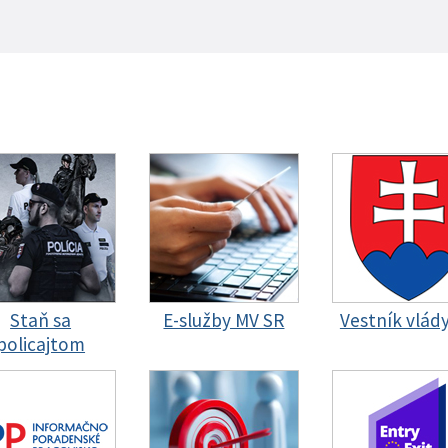
Staň sa
E-služby MV SR
Vestník vlád
policajtom