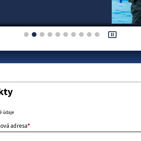
pause_presentation
kty
 údaje
lová adresa
*