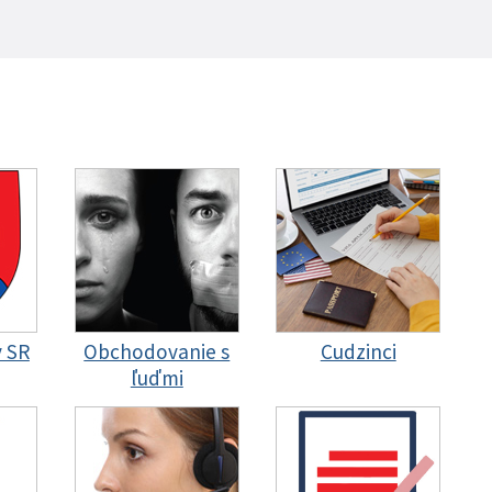
y SR
Obchodovanie s
Cudzinci
ľuďmi