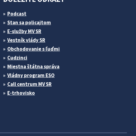
Podcast
Stan sa policajtom
E-služby MV SR
Vestník vlády SR
Obchodovanie s ľuďmi
Cudzinci
Miestna štátna správa
Vládny program ESO
Call centrum MV SR
E-trhovisko