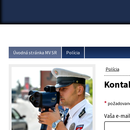
Úvodná stránka MV SR
Polícia
Polícia
Konta
*
požadované
Vaša e-mai