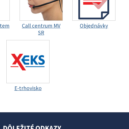
stem
Call centrum MV
Objednávky
SR
E-trhovisko
DÔLEŽITÉ ODKAZY