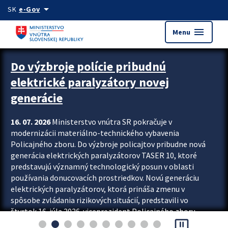
Preskocit na hlavný obsah
arrow_drop_down
SK
e-Gov
menu
Menu
Zastavit automatický posun upútavok
Do výzbroje polície pribudnú
elektrické paralyzátory novej
generácie
16. 07. 2026
Ministerstvo vnútra SR pokračuje v
modernizácii materiálno-technického vybavenia
Policajného zboru. Do výzbroje policajtov pribudne nová
generácia elektrických paralyzátorov TASER 10, ktoré
predstavujú významný technologický posun v oblasti
používania donucovacích prostriedkov. Novú generáciu
elektrických paralyzátorov, ktorá prináša zmenu v
spôsobe zvládania rizikových situácií, predstavili vo
štvrtok 16. júla 2026 viceprezident Policajného zboru
pause_presentation
Rastislav Polakovič a riaditeľ odboru výcviku...