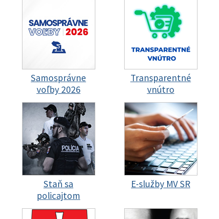
Samosprávne
Transparentné
voľby 2026
vnútro
Staň sa
E-služby MV SR
policajtom