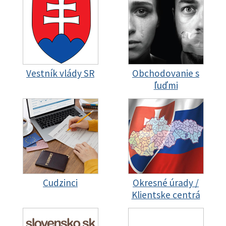
Vestník vlády SR
Obchodovanie s
ľuďmi
Cudzinci
Okresné úrady /
Klientske centrá