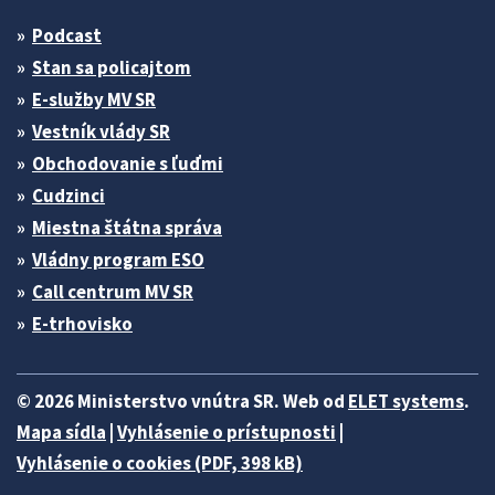
Podcast
Stan sa policajtom
E-služby MV SR
Vestník vlády SR
Obchodovanie s ľuďmi
Cudzinci
Miestna štátna správa
Vládny program ESO
Call centrum MV SR
E-trhovisko
© 2026 Ministerstvo vnútra SR. Web od
ELET systems
.
Mapa sídla
|
Vyhlásenie o prístupnosti
|
Vyhlásenie o cookies (PDF, 398 kB)