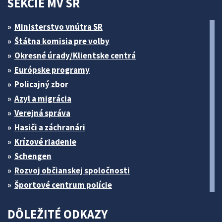
SEKCIE MV SR
Ministerstvo vnútra SR
Štátna komisia pre volby
Okresné úrady/Klientske centrá
Európske programy
Policajný zbor
Azyl a migrácia
Verejná správa
Hasiči a záchranári
Krízové riadenie
Schengen
Rozvoj občianskej spoločnosti
Športové centrum polície
DÔLEŽITÉ ODKAZY