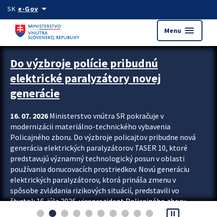
Preskocit na hlavný obsah
arrow_drop_down
SK
e-Gov
menu
Menu
Zastavit automatický posun upútavok
Do výzbroje polície pribudnú
elektrické paralyzátory novej
generácie
16. 07. 2026
Ministerstvo vnútra SR pokračuje v
modernizácii materiálno-technického vybavenia
Policajného zboru. Do výzbroje policajtov pribudne nová
generácia elektrických paralyzátorov TASER 10, ktoré
predstavujú významný technologický posun v oblasti
používania donucovacích prostriedkov. Novú generáciu
elektrických paralyzátorov, ktorá prináša zmenu v
spôsobe zvládania rizikových situácií, predstavili vo
štvrtok 16. júla 2026 viceprezident Policajného zboru
pause_presentation
Rastislav Polakovič a riaditeľ odboru výcviku...