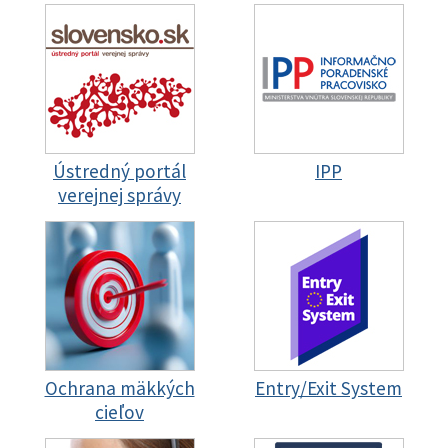
Ústredný portál
IPP
verejnej správy
Ochrana mäkkých
Entry/Exit System
cieľov