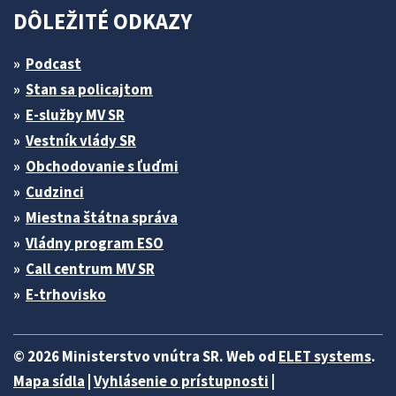
DÔLEŽITÉ ODKAZY
Podcast
Stan sa policajtom
E-služby MV SR
Vestník vlády SR
Obchodovanie s ľuďmi
Cudzinci
Miestna štátna správa
Vládny program ESO
Call centrum MV SR
E-trhovisko
© 2026 Ministerstvo vnútra SR. Web od
ELET systems
.
Mapa sídla
|
Vyhlásenie o prístupnosti
|