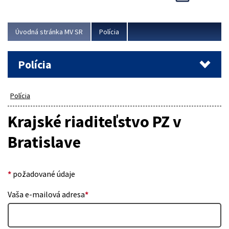
Viac
Úvodná stránka MV SR
Polícia
Polícia
Polícia
Krajské riaditeľstvo PZ v
Bratislave
*
požadované údaje
Vaša e-mailová adresa
*