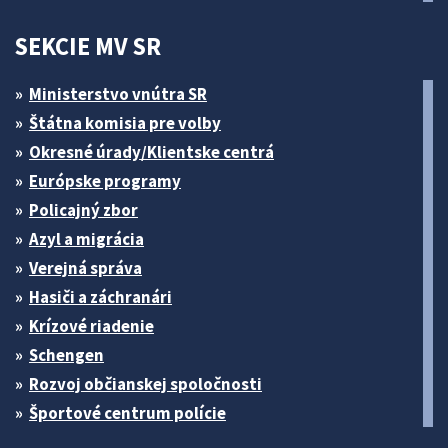
SEKCIE MV SR
Ministerstvo vnútra SR
Štátna komisia pre volby
Okresné úrady/Klientske centrá
Európske programy
Policajný zbor
Azyl a migrácia
Verejná správa
Hasiči a záchranári
Krízové riadenie
Schengen
Rozvoj občianskej spoločnosti
Športové centrum polície