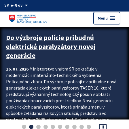
Preskocit na hlavný obsah
arrow_drop_down
SK
e-Gov
menu
Menu
Zastavit automatický posun upútavok
Do výzbroje polície pribudnú
elektrické paralyzátory novej
generácie
16. 07. 2026
Ministerstvo vnútra SR pokračuje v
modernizácii materiálno-technického vybavenia
Policajného zboru. Do výzbroje policajtov pribudne nová
generácia elektrických paralyzátorov TASER 10, ktoré
predstavujú významný technologický posun v oblasti
používania donucovacích prostriedkov. Novú generáciu
elektrických paralyzátorov, ktorá prináša zmenu v
spôsobe zvládania rizikových situácií, predstavili vo
štvrtok 16. júla 2026 viceprezident Policajného zboru
pause_presentation
Rastislav Polakovič a riaditeľ odboru výcviku...