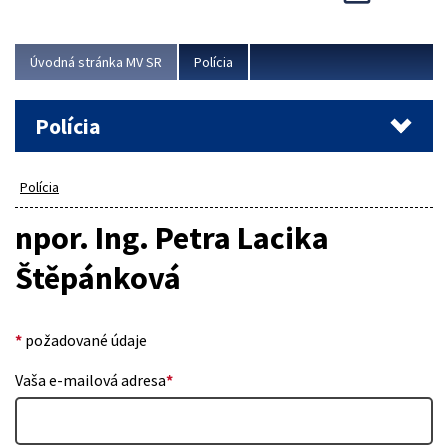
Viac
Úvodná stránka MV SR
Polícia
Polícia
Polícia
npor. Ing. Petra Lacika
Štěpánková
*
požadované údaje
Vaša e-mailová adresa
*