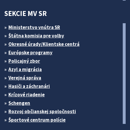
SEKCIE MV SR
Ministerstvo vnútra SR
Štátna komisia pre volby
Okresné úrady/Klientske centrá
Európske programy
Policajný zbor
Azyl a migrácia
Verejná správa
Hasiči a záchranári
Krízové riadenie
Schengen
Rozvoj občianskej spoločnosti
Športové centrum polície