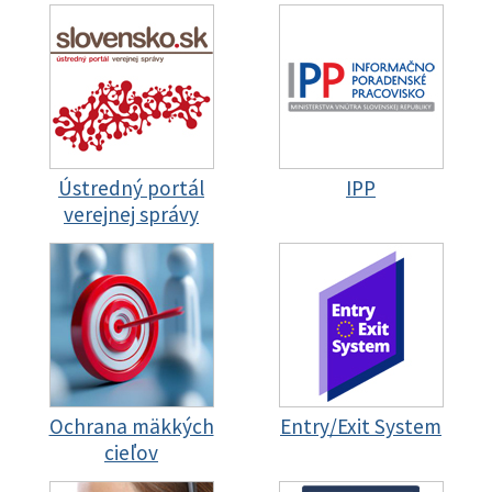
Ústredný portál
IPP
verejnej správy
Ochrana mäkkých
Entry/Exit System
cieľov