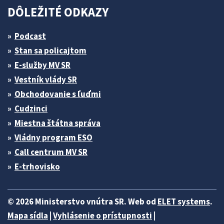
DÔLEŽITÉ ODKAZY
Podcast
Stan sa policajtom
E-služby MV SR
Vestník vlády SR
Obchodovanie s ľuďmi
Cudzinci
Miestna štátna správa
Vládny program ESO
Call centrum MV SR
E-trhovisko
© 2026 Ministerstvo vnútra SR. Web od
ELET systems
.
Mapa sídla
|
Vyhlásenie o prístupnosti
|