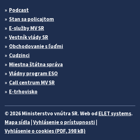
Podcast
Stan sa policajtom
E-služby MV SR
Vestník vlády SR
Obchodovanie s ľuďmi
Cudzinci
Miestna štátna správa
Vládny program ESO
Call centrum MV SR
E-trhovisko
© 2026 Ministerstvo vnútra SR. Web od
ELET systems
.
Mapa sídla
|
Vyhlásenie o prístupnosti
|
Vyhlásenie o cookies (PDF, 398 kB)