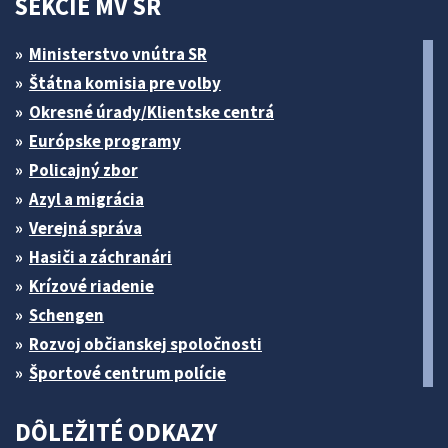
SEKCIE MV SR
Ministerstvo vnútra SR
Štátna komisia pre volby
Okresné úrady/Klientske centrá
Európske programy
Policajný zbor
Azyl a migrácia
Verejná správa
Hasiči a záchranári
Krízové riadenie
Schengen
Rozvoj občianskej spoločnosti
Športové centrum polície
DÔLEŽITÉ ODKAZY