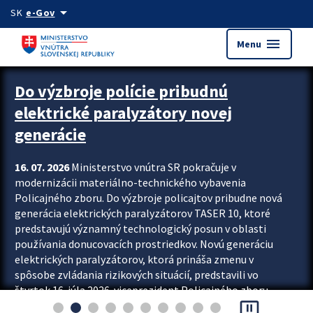
Preskocit na hlavný obsah
arrow_drop_down
SK
e-Gov
menu
Menu
Zastavit automatický posun upútavok
Do výzbroje polície pribudnú
elektrické paralyzátory novej
generácie
16. 07. 2026
Ministerstvo vnútra SR pokračuje v
modernizácii materiálno-technického vybavenia
Policajného zboru. Do výzbroje policajtov pribudne nová
generácia elektrických paralyzátorov TASER 10, ktoré
predstavujú významný technologický posun v oblasti
používania donucovacích prostriedkov. Novú generáciu
elektrických paralyzátorov, ktorá prináša zmenu v
spôsobe zvládania rizikových situácií, predstavili vo
štvrtok 16. júla 2026 viceprezident Policajného zboru
pause_presentation
Rastislav Polakovič a riaditeľ odboru výcviku...