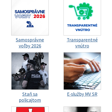
Samosprávne
Transparentné
voľby 2026
vnútro
Staň sa
E-služby MV SR
policajtom