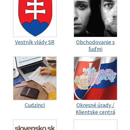
Vestník vlády SR
Obchodovanie s
ľuďmi
Cudzinci
Okresné úrady /
Klientske centrá