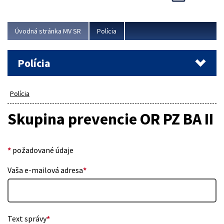
Viac
Úvodná stránka MV SR
Polícia
Polícia
Polícia
Skupina prevencie OR PZ BA II
*
požadované údaje
Vaša e-mailová adresa
*
Text správy
*