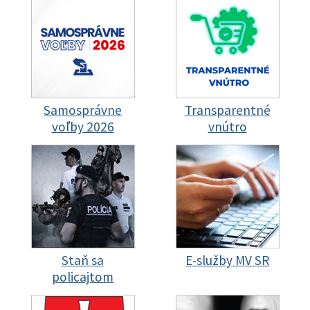
Samosprávne
Transparentné
voľby 2026
vnútro
Staň sa
E-služby MV SR
policajtom