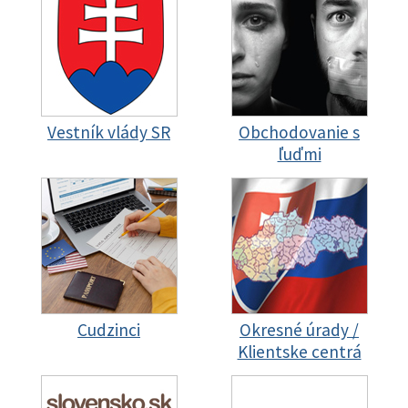
Vestník vlády SR
Obchodovanie s
ľuďmi
Cudzinci
Okresné úrady /
Klientske centrá