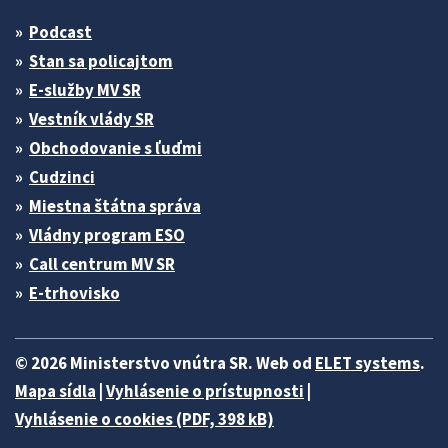
Podcast
Stan sa policajtom
E-služby MV SR
Vestník vlády SR
Obchodovanie s ľuďmi
Cudzinci
Miestna štátna správa
Vládny program ESO
Call centrum MV SR
E-trhovisko
© 2026 Ministerstvo vnútra SR. Web od
ELET systems
.
Mapa sídla
|
Vyhlásenie o prístupnosti
|
Vyhlásenie o cookies (PDF, 398 kB)