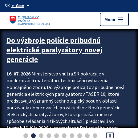
Preskocit na hlavný obsah
arrow_drop_down
SK
e-Gov
menu
Menu
Zastavit automatický posun upútavok
Do výzbroje polície pribudnú
elektrické paralyzátory novej
generácie
16. 07. 2026
Ministerstvo vnútra SR pokračuje v
modernizácii materiálno-technického vybavenia
Policajného zboru. Do výzbroje policajtov pribudne nová
generácia elektrických paralyzátorov TASER 10, ktoré
predstavujú významný technologický posun v oblasti
používania donucovacích prostriedkov. Novú generáciu
elektrických paralyzátorov, ktorá prináša zmenu v
spôsobe zvládania rizikových situácií, predstavili vo
štvrtok 16. júla 2026 viceprezident Policajného zboru
pause_presentation
Rastislav Polakovič a riaditeľ odboru výcviku...