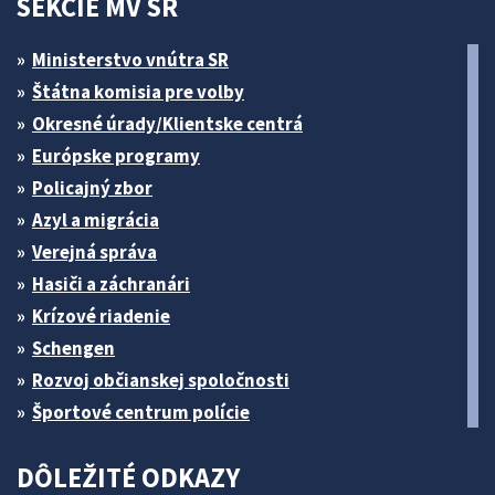
SEKCIE MV SR
Ministerstvo vnútra SR
Štátna komisia pre volby
Okresné úrady/Klientske centrá
Európske programy
Policajný zbor
Azyl a migrácia
Verejná správa
Hasiči a záchranári
Krízové riadenie
Schengen
Rozvoj občianskej spoločnosti
Športové centrum polície
DÔLEŽITÉ ODKAZY