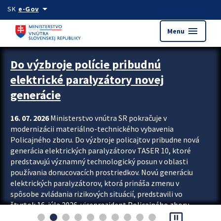
Preskocit na hlavný obsah
arrow_drop_down
SK
e-Gov
menu
Menu
Zastavit automatický posun upútavok
Do výzbroje polície pribudnú
elektrické paralyzátory novej
generácie
16. 07. 2026
Ministerstvo vnútra SR pokračuje v
modernizácii materiálno-technického vybavenia
Policajného zboru. Do výzbroje policajtov pribudne nová
generácia elektrických paralyzátorov TASER 10, ktoré
predstavujú významný technologický posun v oblasti
používania donucovacích prostriedkov. Novú generáciu
elektrických paralyzátorov, ktorá prináša zmenu v
spôsobe zvládania rizikových situácií, predstavili vo
štvrtok 16. júla 2026 viceprezident Policajného zboru
pause_presentation
Rastislav Polakovič a riaditeľ odboru výcviku...