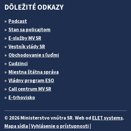
DÔLEŽITÉ ODKAZY
Podcast
Stan sa policajtom
E-služby MV SR
Vestník vlády SR
Obchodovanie s ľuďmi
Cudzinci
Miestna štátna správa
Vládny program ESO
Call centrum MV SR
E-trhovisko
© 2026 Ministerstvo vnútra SR. Web od
ELET systems
.
Mapa sídla
|
Vyhlásenie o prístupnosti
|