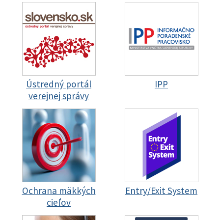
Ústredný portál
IPP
verejnej správy
Ochrana mäkkých
Entry/Exit System
cieľov