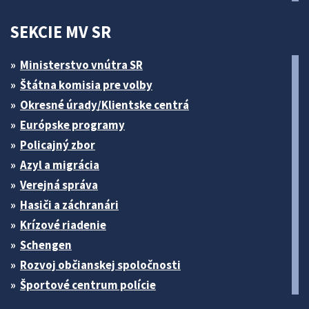
SEKCIE MV SR
Ministerstvo vnútra SR
Štátna komisia pre volby
Okresné úrady/Klientske centrá
Európske programy
Policajný zbor
Azyl a migrácia
Verejná správa
Hasiči a záchranári
Krízové riadenie
Schengen
Rozvoj občianskej spoločnosti
Športové centrum polície