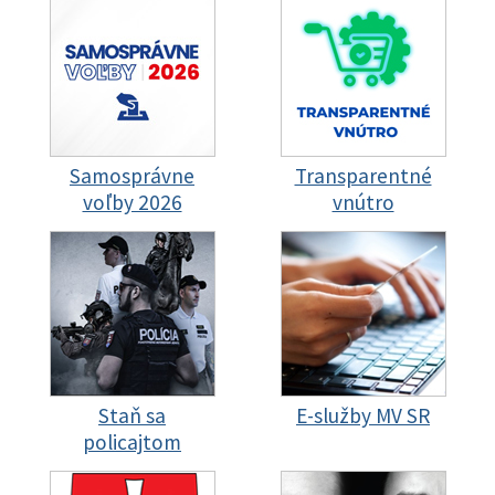
Samosprávne
Transparentné
voľby 2026
vnútro
Staň sa
E-služby MV SR
policajtom