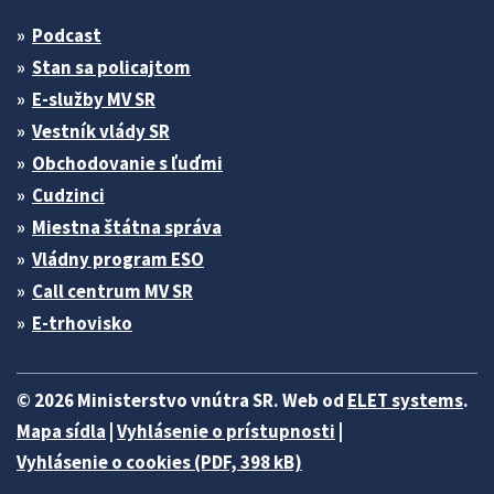
Podcast
Stan sa policajtom
E-služby MV SR
Vestník vlády SR
Obchodovanie s ľuďmi
Cudzinci
Miestna štátna správa
Vládny program ESO
Call centrum MV SR
E-trhovisko
© 2026 Ministerstvo vnútra SR. Web od
ELET systems
.
Mapa sídla
|
Vyhlásenie o prístupnosti
|
Vyhlásenie o cookies (PDF, 398 kB)