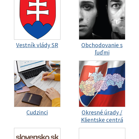
Vestník vlády SR
Obchodovanie s
ľuďmi
Cudzinci
Okresné úrady /
Klientske centrá