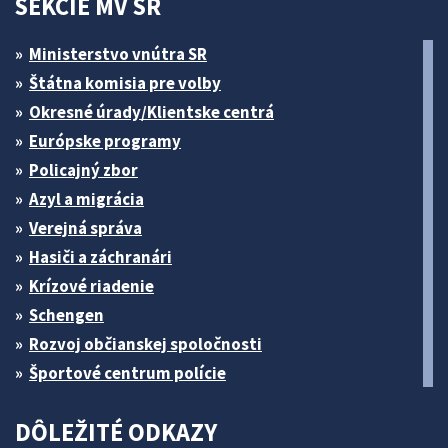
SEKCIE MV SR
Ministerstvo vnútra SR
Štátna komisia pre volby
Okresné úrady/Klientske centrá
Európske programy
Policajný zbor
Azyl a migrácia
Verejná správa
Hasiči a záchranári
Krízové riadenie
Schengen
Rozvoj občianskej spoločnosti
Športové centrum polície
DÔLEŽITÉ ODKAZY