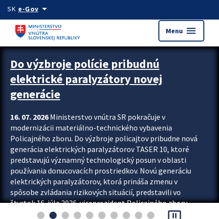
Preskocit na hlavný obsah
arrow_drop_down
SK
e-Gov
menu
Menu
Zastavit automatický posun upútavok
Do výzbroje polície pribudnú
elektrické paralyzátory novej
generácie
16. 07. 2026
Ministerstvo vnútra SR pokračuje v
modernizácii materiálno-technického vybavenia
Policajného zboru. Do výzbroje policajtov pribudne nová
generácia elektrických paralyzátorov TASER 10, ktoré
predstavujú významný technologický posun v oblasti
používania donucovacích prostriedkov. Novú generáciu
elektrických paralyzátorov, ktorá prináša zmenu v
spôsobe zvládania rizikových situácií, predstavili vo
štvrtok 16. júla 2026 viceprezident Policajného zboru
pause_presentation
Rastislav Polakovič a riaditeľ odboru výcviku...