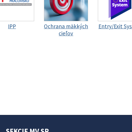
IPP
Ochrana mäkkých
Entry/Exit Sy
cieľov
SEKCIE MV SR