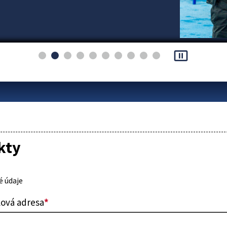
pause_presentation
kty
 údaje
lová adresa
*