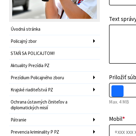
Text správ
Úvodná stránka
Policajný zbor
STAŇ SA POLICAJTOM!
Aktuality Prezídia PZ
Priložiť sú
Prezídium Policajného zboru
Krajské riaditeľstvá PZ
Max. 4 MB
Ochrana ústavných činiteľov a
diplomatických misií
Mobil
*
Pátranie
Prevencia kriminality P PZ