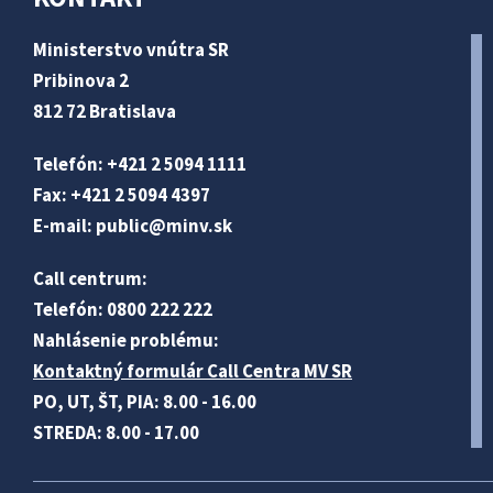
Ministerstvo vnútra SR
Pribinova 2
812 72 Bratislava
Telefón: +421 2 5094 1111
Fax: +421 2 5094 4397
E-mail:
public@minv
.sk
Call centrum:
Telefón: 0800 222 222
Nahlásenie problému:
Kontaktný formulár Call Centra MV SR
PO, UT, ŠT, PIA: 8.00 - 16.00
STREDA: 8.00 - 17.00