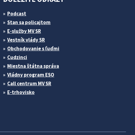
Podcast
Stan sa policajtom
E-služby MV SR
Vestník vlády SR
Obchodovanie s ľuďmi
Cudzinci
Miestna štátna správa
Vládny program ESO
Call centrum MV SR
E-trhovisko