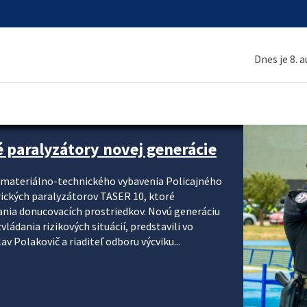
Dnes je 8. 
é paralyzátory novej generácie
i materiálno-technického vybavenia Policajného
rických paralyzátorov TASER 10, ktoré
ania donucovacích prostriedkov. Novú generáciu
ádania rizikových situácií, predstavili vo
v Polakovič a riaditeľ odboru výcviku...