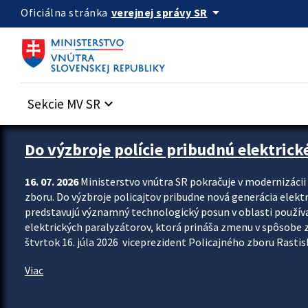
Preskocit na hlavný obsah
arrow_drop_down
verejnej správy SR
Oficiálna stránka
Sekcie MV SR
keyboard_arrow_down
Zastavit automatický posun upútavok
Do výzbroje polície pribudnú elektrick
16. 07. 2026
Ministerstvo vnútra SR pokračuje v modernizáci
zboru. Do výzbroje policajtov pribudne nová generácia elekt
predstavujú významný technologický posun v oblasti použív
elektrických paralyzátorov, ktorá prináša zmenu v spôsobe zvl
štvrtok 16. júla 2026 viceprezident Policajného zboru Rastisla
Viac