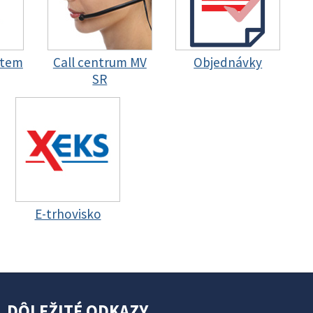
stem
Call centrum MV
Objednávky
SR
E-trhovisko
DÔLEŽITÉ ODKAZY