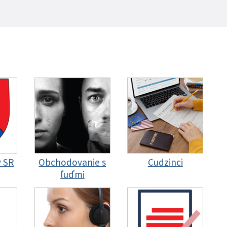
y SR
Obchodovanie s
Cudzinci
ľuďmi