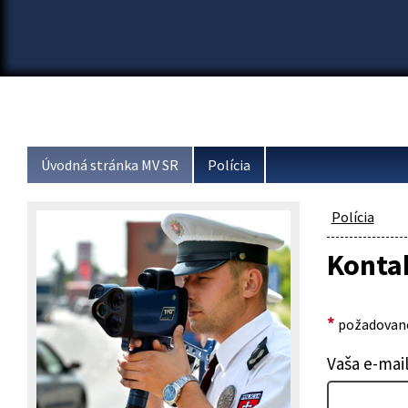
Úvodná stránka MV SR
Polícia
Polícia
Konta
*
požadované
Vaša e-mai