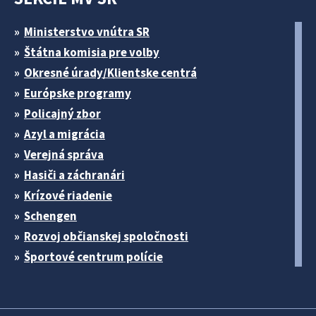
Ministerstvo vnútra SR
Štátna komisia pre volby
Okresné úrady/Klientske centrá
Európske programy
Policajný zbor
Azyl a migrácia
Verejná správa
Hasiči a záchranári
Krízové riadenie
Schengen
Rozvoj občianskej spoločnosti
Športové centrum polície