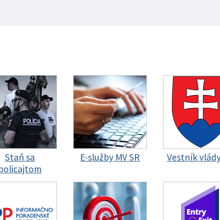
Staň sa
E-služby MV SR
Vestník vlád
policajtom