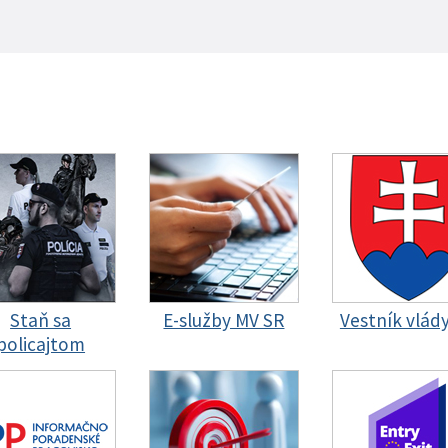
Staň sa
E-služby MV SR
Vestník vlád
policajtom