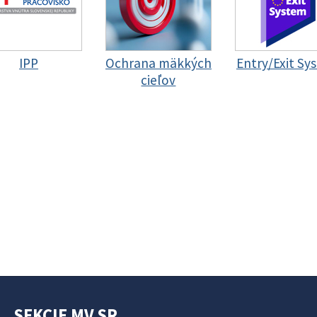
IPP
Ochrana mäkkých
Entry/Exit Sy
cieľov
SEKCIE MV SR