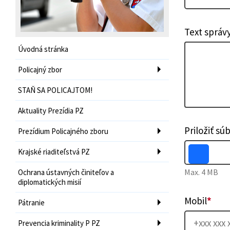
Text správ
Úvodná stránka
Policajný zbor
STAŇ SA POLICAJTOM!
Aktuality Prezídia PZ
Priložiť sú
Prezídium Policajného zboru
Krajské riaditeľstvá PZ
Max. 4 MB
Ochrana ústavných činiteľov a
diplomatických misií
Mobil
*
Pátranie
Prevencia kriminality P PZ