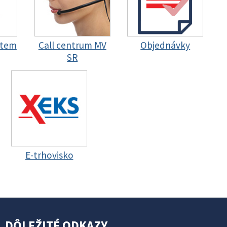
stem
Call centrum MV
Objednávky
SR
E-trhovisko
DÔLEŽITÉ ODKAZY