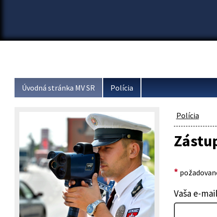
Úvodná stránka MV SR
Polícia
Polícia
Zástup
*
požadované
Vaša e-mai