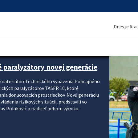
Dnes je 6. 
é paralyzátory novej generácie
i materiálno-technického vybavenia Policajného
rických paralyzátorov TASER 10, ktoré
ania donucovacích prostriedkov. Novú generáciu
ádania rizikových situácií, predstavili vo
v Polakovič a riaditeľ odboru výcviku...