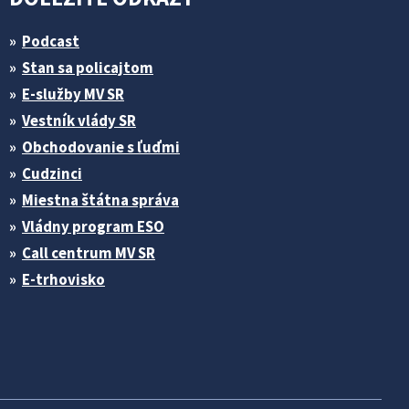
Podcast
Stan sa policajtom
E-služby MV SR
Vestník vlády SR
Obchodovanie s ľuďmi
Cudzinci
Miestna štátna správa
Vládny program ESO
Call centrum MV SR
E-trhovisko