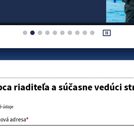
pause_presentation
ca riaditeľa a súčasne vedúci s
 údaje
lová adresa
*