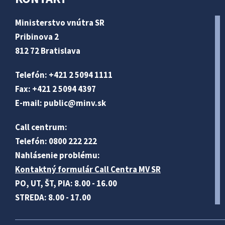
Ministerstvo vnútra SR
Pribinova 2
812 72 Bratislava
Telefón: +421 2 5094 1111
Fax: +421 2 5094 4397
E-mail:
public@minv
.sk
Call centrum:
Telefón: 0800 222 222
Nahlásenie problému:
Kontaktný formulár Call Centra MV SR
PO, UT, ŠT, PIA: 8.00 - 16.00
STREDA: 8.00 - 17.00