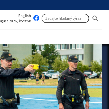
English
search
august 2026, štvrtok