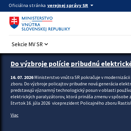
Preskocit na hlavný obsah
arrow_drop_down
verejnej správy SR
Oficiálna stránka
Sekcie MV SR
keyboard_arrow_down
Zastavit automatický posun upútavok
Do výzbroje polície pribudnú elektrick
16. 07. 2026
Ministerstvo vnútra SR pokračuje v modernizáci
zboru. Do výzbroje policajtov pribudne nová generácia elekt
predstavujú významný technologický posun v oblasti použív
elektrických paralyzátorov, ktorá prináša zmenu v spôsobe zvl
štvrtok 16. júla 2026 viceprezident Policajného zboru Rastisla
Viac