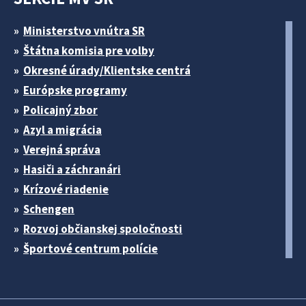
Ministerstvo vnútra SR
Štátna komisia pre volby
Okresné úrady/Klientske centrá
Európske programy
Policajný zbor
Azyl a migrácia
Verejná správa
Hasiči a záchranári
Krízové riadenie
Schengen
Rozvoj občianskej spoločnosti
Športové centrum polície