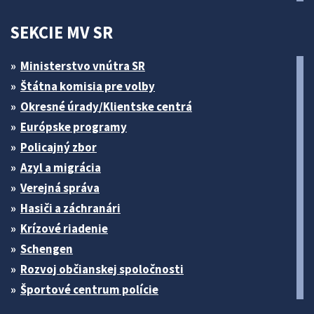
SEKCIE MV SR
Ministerstvo vnútra SR
Štátna komisia pre volby
Okresné úrady/Klientske centrá
Európske programy
Policajný zbor
Azyl a migrácia
Verejná správa
Hasiči a záchranári
Krízové riadenie
Schengen
Rozvoj občianskej spoločnosti
Športové centrum polície