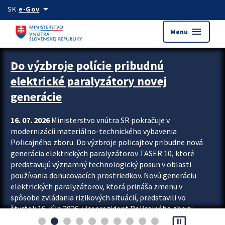
Preskocit na hlavný obsah
arrow_drop_down
SK
e-Gov
menu
Menu
Zastavit automatický posun upútavok
Do výzbroje polície pribudnú
elektrické paralyzátory novej
generácie
16. 07. 2026
Ministerstvo vnútra SR pokračuje v
modernizácii materiálno-technického vybavenia
Policajného zboru. Do výzbroje policajtov pribudne nová
generácia elektrických paralyzátorov TASER 10, ktoré
predstavujú významný technologický posun v oblasti
používania donucovacích prostriedkov. Novú generáciu
elektrických paralyzátorov, ktorá prináša zmenu v
spôsobe zvládania rizikových situácií, predstavili vo
štvrtok 16. júla 2026 viceprezident Policajného zboru
pause_presentation
Rastislav Polakovič a riaditeľ odboru výcviku...