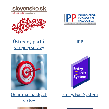
Ústredný portál
IPP
verejnej správy
Ochrana mäkkých
Entry/Exit System
cieľov