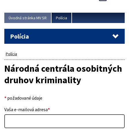
Viac
Úvodná stránka MV SR
Polícia
Polícia
Polícia
Národná centrála osobitných
druhov kriminality
*
požadované údaje
Vaša e-mailová adresa
*