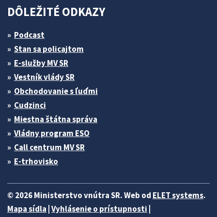
DÔLEŽITÉ ODKAZY
Podcast
Stan sa policajtom
E-služby MV SR
Vestník vlády SR
Obchodovanie s ľuďmi
Cudzinci
Miestna štátna správa
Vládny program ESO
Call centrum MV SR
E-trhovisko
© 2026 Ministerstvo vnútra SR. Web od
ELET systems
.
Mapa sídla
|
Vyhlásenie o prístupnosti
|